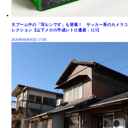
大ブーム中の「写ルンです」も登場！ サッカー系のカメラコ
レクション【山下メロの平成レトロ遺産：123】
2026年08月05日 17:00