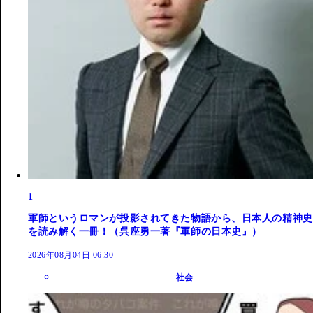
1
軍師というロマンが投影されてきた物語から、日本人の精神史
を読み解く一冊！（呉座勇一著『軍師の日本史』）
2026年08月04日 06:30
社会