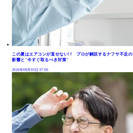
この夏はエアコンが直せない!? プロが解説するナフサ不足の
影響と"今すぐ取るべき対策"
2026年08月03日 07:00