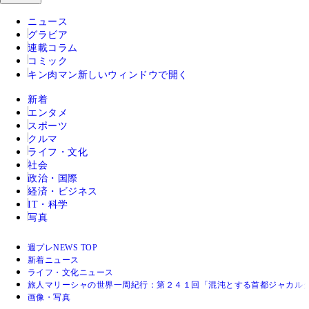
ニュース
グラビア
連載コラム
コミック
キン肉マン
新しいウィンドウで開く
新着
エンタメ
スポーツ
クルマ
ライフ・文化
社会
政治・国際
経済・ビジネス
IT・科学
写真
週プレNEWS TOP
新着ニュース
ライフ・文化ニュース
旅人マリーシャの世界一周紀行：第２４１回「混沌とする首都ジャカル
画像・写真