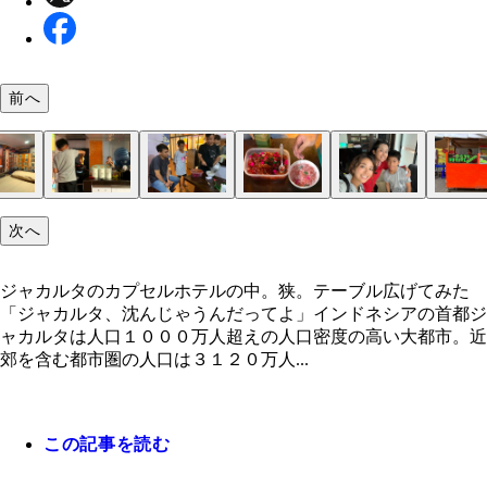
前へ
鉄道の車窓から
次へ
ジャカルタの空港鉄道の車窓から見えた交通渋滞。
キッチンで自炊を始めるインドネシア少年
クローゼットみたいなカプセルホテル。私の部屋は
２０１８年に開通したばかりの空港鉄道に乗る
できたてで、とてもキレイな鉄道車内
線路沿いには遊んでいる子供や生活する人々の姿が
ＢＮＩシティ駅すぐの宿の周りのワルン（屋台）
ＢＮＩ駅から徒歩１分の安宿
小さなテーブルと鏡はありがたい！ 電源とＵＳＢ
少年と宿スタッフのお菓子作りを見る
ゼリーやタピオカのようなものを茹でてココナツミ
仕事でジャカルタに来た女子ティカと、親の都合で
ソト・ブタウィ屋台。ブタウィとは植民地時代のジ
ソト・ブタウィ。芋や肉や野菜が入ったまろやかな
大きなショッピングセンターとローカルワルンが共
裸姿で線路沿いに座り込む人たちもいた
は高層ビルが見える
た
気扇も付いている
と混ぜた菓子
暮らす少年
ルタ労働者層のことを指すんだとか
ナッツミルクのスープ
ている
ジャカルタのカプセルホテルの中。狭。テーブル広げてみた
「ジャカルタ、沈んじゃうんだってよ」インドネシアの首都ジ
ャカルタは人口１０００万人超えの人口密度の高い大都市。近
郊を含む都市圏の人口は３１２０万人...
この記事を読む