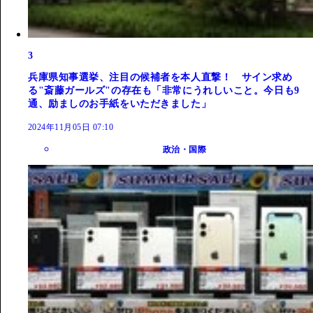
3
兵庫県知事選挙、注目の候補者を本人直撃！ サイン求め
る"斎藤ガールズ"の存在も「非常にうれしいこと。今日も9
通、励ましのお手紙をいただきました」
2024年11月05日 07:10
政治・国際