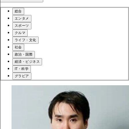
総合
エンタメ
スポーツ
クルマ
ライフ・文化
社会
政治・国際
経済・ビジネス
IT・科学
グラビア