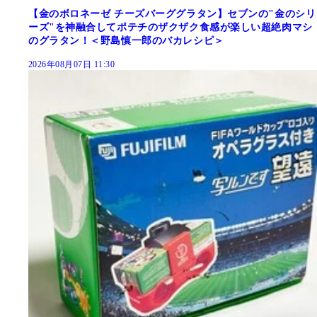
【金のボロネーゼ チーズバーググラタン】セブンの"金のシリ
ーズ"を神融合してポテチのザクザク食感が楽しい超絶肉マシ
のグラタン！＜野島慎一郎のバカレシピ＞
2026年08月07日 11:30