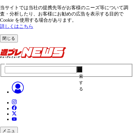
当サイトでは当社の提携先等がお客様のニーズ等について調
査・分析したり、お客様にお勧めの広告を表⽰する⽬的で
Cookie を使⽤する場合があります。
詳しくはこちら
閉じる
検
索
す
る
メニュ