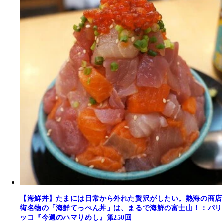
【海鮮丼】たまには日常から外れた贅沢がしたい。熱海の商店
街名物の「海鮮てっぺん丼」は、まるで海鮮の富士山！：パリ
ッコ『今週のハマりめし』第250回