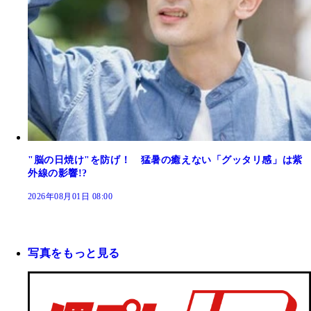
"脳の日焼け"を防げ！ 猛暑の癒えない「グッタリ感」は紫
外線の影響!?
2026年08月01日 08:00
写真をもっと見る