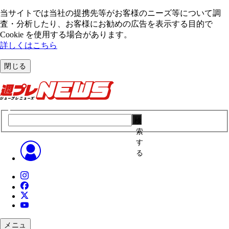
当サイトでは当社の提携先等がお客様のニーズ等について調
査・分析したり、お客様にお勧めの広告を表⽰する⽬的で
Cookie を使⽤する場合があります。
詳しくはこちら
閉じる
検
索
す
る
メニュ