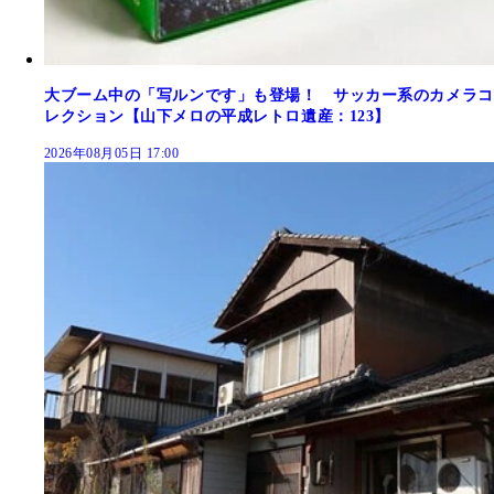
大ブーム中の「写ルンです」も登場！ サッカー系のカメラコ
レクション【山下メロの平成レトロ遺産：123】
2026年08月05日 17:00