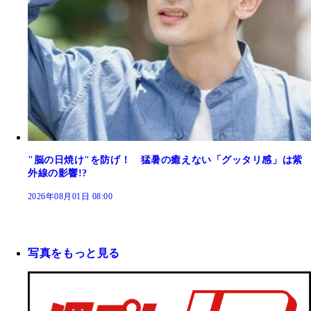
"脳の日焼け"を防げ！ 猛暑の癒えない「グッタリ感」は紫
外線の影響!?
2026年08月01日 08:00
写真をもっと見る