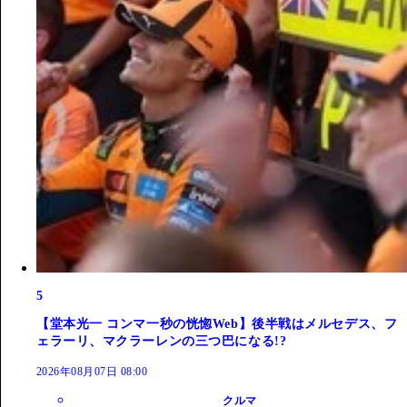
5
【堂本光一 コンマ一秒の恍惚Web】後半戦はメルセデス、フ
ェラーリ、マクラーレンの三つ巴になる!?
2026年08月07日 08:00
クルマ