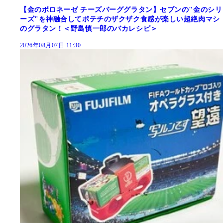
【金のボロネーゼ チーズバーググラタン】セブンの"金のシリ
ーズ"を神融合してポテチのザクザク食感が楽しい超絶肉マシ
のグラタン！＜野島慎一郎のバカレシピ＞
2026年08月07日 11:30