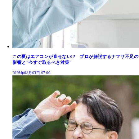
この夏はエアコンが直せない!? プロが解説するナフサ不足の
影響と"今すぐ取るべき対策"
2026年08月03日 07:00