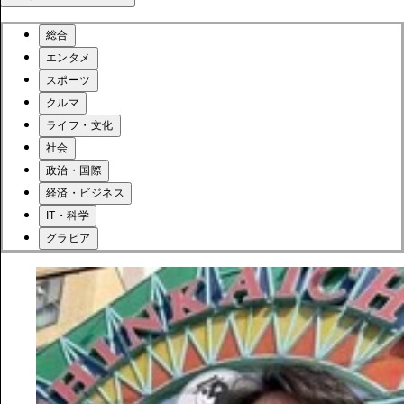
総合
エンタメ
スポーツ
クルマ
ライフ・文化
社会
政治・国際
経済・ビジネス
IT・科学
グラビア