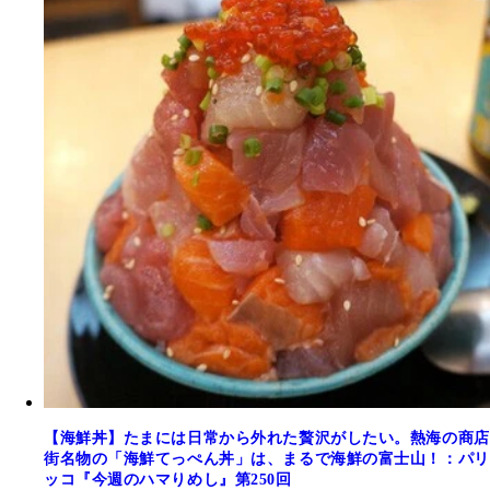
【海鮮丼】たまには日常から外れた贅沢がしたい。熱海の商店
街名物の「海鮮てっぺん丼」は、まるで海鮮の富士山！：パリ
ッコ『今週のハマりめし』第250回