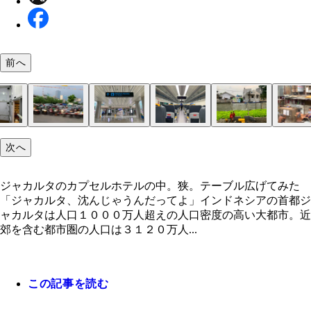
前へ
鉄道の車窓から
次へ
ジャカルタの空港鉄道の車窓から見えた交通渋滞。
キッチンで自炊を始めるインドネシア少年
クローゼットみたいなカプセルホテル。私の部屋は
２０１８年に開通したばかりの空港鉄道に乗る
できたてで、とてもキレイな鉄道車内
線路沿いには遊んでいる子供や生活する人々の姿が
ＢＮＩシティ駅すぐの宿の周りのワルン（屋台）
ＢＮＩ駅から徒歩１分の安宿
小さなテーブルと鏡はありがたい！ 電源とＵＳＢ
少年と宿スタッフのお菓子作りを見る
ゼリーやタピオカのようなものを茹でてココナツミ
仕事でジャカルタに来た女子ティカと、親の都合で
ソト・ブタウィ屋台。ブタウィとは植民地時代のジ
ソト・ブタウィ。芋や肉や野菜が入ったまろやかな
大きなショッピングセンターとローカルワルンが共
裸姿で線路沿いに座り込む人たちもいた
は高層ビルが見える
た
気扇も付いている
と混ぜた菓子
暮らす少年
ルタ労働者層のことを指すんだとか
ナッツミルクのスープ
ている
ジャカルタのカプセルホテルの中。狭。テーブル広げてみた
「ジャカルタ、沈んじゃうんだってよ」インドネシアの首都ジ
ャカルタは人口１０００万人超えの人口密度の高い大都市。近
郊を含む都市圏の人口は３１２０万人...
この記事を読む