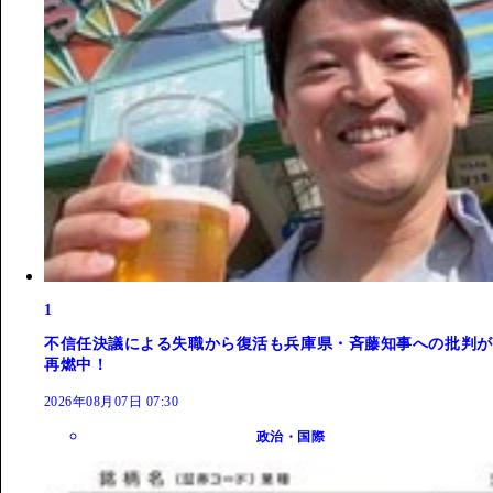
1
不信任決議による失職から復活も兵庫県・斉藤知事への批判が
再燃中！
2026年08月07日 07:30
政治・国際