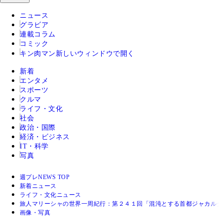
ニュース
グラビア
連載コラム
コミック
キン肉マン
新しいウィンドウで開く
新着
エンタメ
スポーツ
クルマ
ライフ・文化
社会
政治・国際
経済・ビジネス
IT・科学
写真
週プレNEWS TOP
新着ニュース
ライフ・文化ニュース
旅人マリーシャの世界一周紀行：第２４１回「混沌とする首都ジャカル
画像・写真