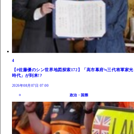
4
【#佐藤優のシン世界地図探索172】「高市幕府≒三代将軍家光
時代」が到来!?
2026年08月07日 07:00
政治・国際