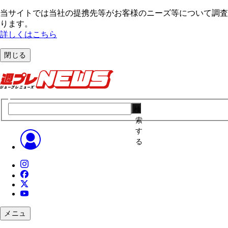
当サイトでは当社の提携先等がお客様のニーズ等について調査・
ります。
詳しくはこちら
閉じる
検
索
す
る
メニュ