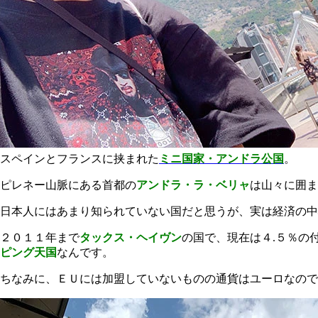
スペインとフランスに挟まれた
ミニ国家・アンドラ公国
。
ピレネー山脈にある首都の
アンドラ・ラ・ベリャ
は山々に囲ま
日本人にはあまり知られていない国だと思うが、実は経済の中
２０１１年まで
タックス・ヘイヴン
の国で、現在は４.５％の
ピング天国
なんです。
ちなみに、ＥＵには加盟していないものの通貨はユーロなので