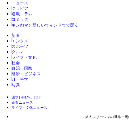
ニュース
グラビア
連載コラム
コミック
キン肉マン
新しいウィンドウで開く
新着
エンタメ
スポーツ
クルマ
ライフ・文化
社会
政治・国際
経済・ビジネス
IT・科学
写真
週プレNEWS TOP
新着ニュース
ライフ・文化ニュース
旅人マリーシャの世界一周