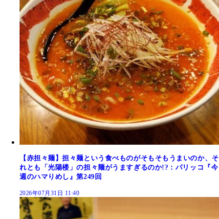
【赤担々麺】担々麺という食べものがそもそもうまいのか、そ
れとも「光陽楼」の担々麺がうますぎるのか!?：パリッコ『今
週のハマりめし』第249回
2026年07月31日 11:40