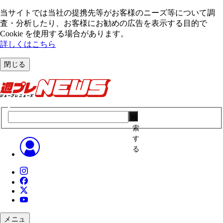
当サイトでは当社の提携先等がお客様のニーズ等について調
査・分析したり、お客様にお勧めの広告を表⽰する⽬的で
Cookie を使⽤する場合があります。
詳しくはこちら
閉じる
検
索
す
る
メニュ