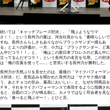
続いては「キャッチフレーズ対決」。「飛ぶようなウマ
さ！！」という長州力の案は、河合社長からも「素晴らしいで
すね、長州さんらしさもありながらブラックサンダー感もあ
る」と上々の評価が。一方、小力は「ブラックサンダー、ど真
ん中だコラ！！」と、「俺はこの新日本プロレスのど真ん中に
立ってるんだぞコラ！」という長州力の名言を引用。この対決
は「俺の言葉を使って......」と苦笑いする長州力が勝利した。
長州力が天然ぶりを見せたのは、最後の「マイクパフォーマン
ス対決」だ。意気込みを聞かれた長州力は「サクサク感が違
う、あとチョコの甘み。最高においしい」と、なぜか同商品を
ＰＲ。それをマイクパフォーマンスで表現するように指摘され
ると、合図のゴングが鳴る前に、カメラではなく司会者を見な
がら「食べると飛ぶぞー！」とひと言。