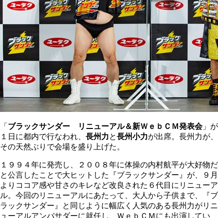
「
ブラックサンダー リニューアル＆新ＷｅｂＣＭ発表会
」が
１日に都内で行なわれ、
長州力
と
長州小力
が出席。長州力が、
その天然ぶりで会場を盛り上げた。
１９９４年に発売し、２００８年に体操の内村航平が大好物だ
と公言したことで大ヒットした『ブラックサンダー』が、９月
よりココア感や甘さのキレなど改良された６代目にリニューア
ル。今回のリニューアルにあたって、大人から子供まで、『ブ
ラックサンダー』と同じように幅広く人気のある長州力がリニ
ューアルアンバサダーに就任し、ＷｅｂＣＭにも出演してい