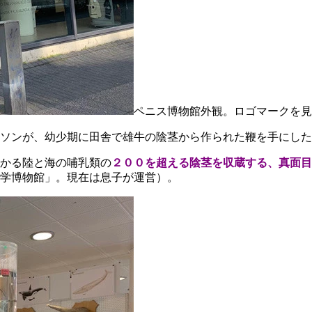
ペニス博物館外観。ロゴマークを見
ソンが、幼少期に田舎で雄牛の陰茎から作られた鞭を手にした
かる
陸と海の哺乳類の
２００を超える陰茎を収蔵する、真面目
学博物館」。現在は息子が運営）。