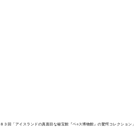
８３回「アイスランドの真面目な秘宝館『ペ○ス博物館』の驚愕コレクション」