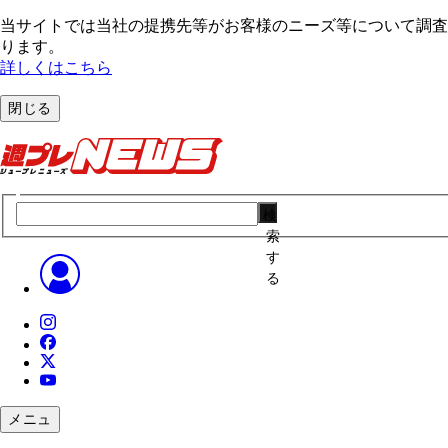
当サイトでは当社の提携先等がお客様のニーズ等について調査・
ります。
詳しくはこちら
閉じる
検
索
す
る
メニュ