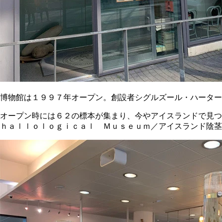
博物館は１９９７年オープン。創設者シグルズール・ハーター
オープン時には６２の標本が集まり、今やアイスランドで見つ
ｈａｌｌｏｌｏｇｉｃａｌ Ｍｕｓｅｕｍ／アイスランド陰茎