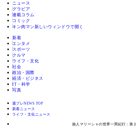
ニュース
グラビア
連載コラム
コミック
キン肉マン
新しいウィンドウで開く
新着
エンタメ
スポーツ
クルマ
ライフ・文化
社会
政治・国際
経済・ビジネス
IT・科学
写真
週プレNEWS TOP
新着ニュース
ライフ・文化ニュース
旅人マリーシャの世界一周紀行：第２