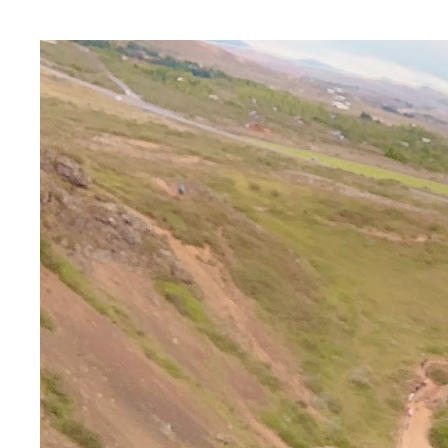
館内で一番大きい１７０ｃｍのマッコウクジラのそ
ペニス博物館外観。ロゴマークを見てごらん
ペニス博物館館内
北欧神話に登場する巨人やトロールなどのそれ
ホルマリン漬けのそれら
どんな顔して見てるのよ私
電話の受話器もそれ
トイレの扉の取手もそれ
映画『Ｔｈｅ Ｆｉｎａｌ Ｍｅｍｂｅｒ（最後の
トム・ミッチェルのそれの模型と、それが主人公の
木彫りのテーブルウェアはゲストのおもてなしに使
かわいいっちゃかわいいお土産
１９３７年開店の町一番のホットドッグ「バイヤリ
「Ｉｃｅｌａｎｄｉｃ Ｓｔｒｅｅｔ Ｆｏｏｄ」
スープ屋のオーナーさん。チョコレートカップケー
イドリスの精算の仕方が独特だった。イギリス式か
アイスランドの猫ちゃんに癒される
アイスランド旅無事終了！ お口にチョコレート付