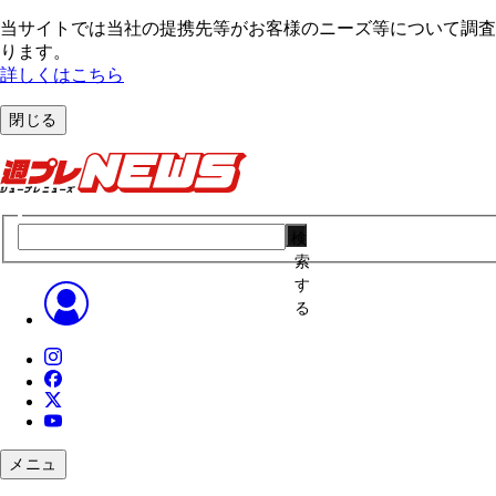
当サイトでは当社の提携先等がお客様のニーズ等について調査・
ります。
詳しくはこちら
閉じる
検
索
す
る
メニュ