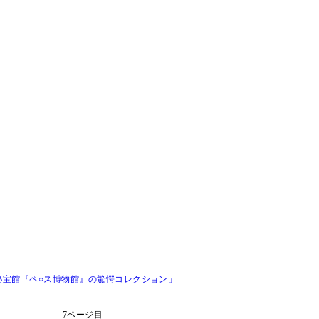
秘宝館『ペ○ス博物館』の驚愕コレクション」
7ページ目