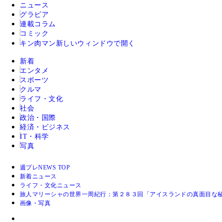
ニュース
グラビア
連載コラム
コミック
キン肉マン
新しいウィンドウで開く
新着
エンタメ
スポーツ
クルマ
ライフ・文化
社会
政治・国際
経済・ビジネス
IT・科学
写真
週プレNEWS TOP
新着ニュース
ライフ・文化ニュース
旅人マリーシャの世界一周紀行：第２８３回「アイスランドの真面目な
画像・写真