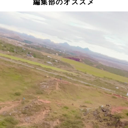
編集部のオススメ
れ。私の身長超えちゃってる？
１本）』
「エルモ」
用していたそう
ンベスタピルスル」
の伝統的ラムスープ
キくれた！
しら？
いてますよ