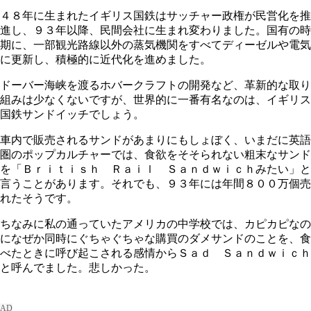
４８年に生まれたイギリス国鉄はサッチャー政権が民営化を推
進し、９３年以降、民間会社に生まれ変わりました。国有の時
期に、一部観光路線以外の蒸気機関をすべてディーゼルや電気
に更新し、積極的に近代化を進めました。
ドーバー海峡を渡るホバークラフトの開発など、革新的な取り
組みは少なくないですが、世界的に一番有名なのは、イギリス
国鉄サンドイッチでしょう。
車内で販売されるサンドがあまりにもしょぼく、いまだに英語
圏のポップカルチャーでは、食欲をそそられない粗末なサンド
を「Ｂｒｉｔｉｓｈ Ｒａｉｌ Ｓａｎｄｗｉｃｈみたい」と
言うことがあります。それでも、９３年には年間８００万個売
れたそうです。
ちなみに私の通っていたアメリカの中学校では、カピカピなの
になぜか同時にぐちゃぐちゃな購買のダメサンドのことを、食
べたときに呼び起こされる感情からＳａｄ Ｓａｎｄｗｉｃｈ
と呼んでました。悲しかった。