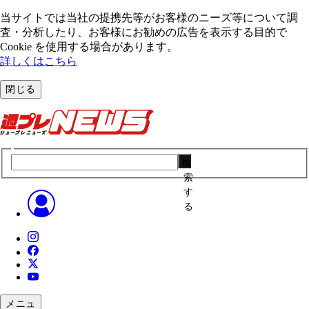
当サイトでは当社の提携先等がお客様のニーズ等について調
査・分析したり、お客様にお勧めの広告を表⽰する⽬的で
Cookie を使⽤する場合があります。
詳しくはこちら
閉じる
検
索
す
る
メニュ