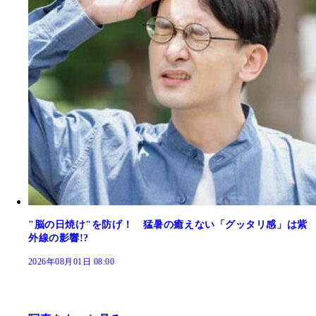
"脳の日焼け"を防げ！ 猛暑の癒えない「グッタリ感」は紫
外線の影響!?
2026年08月01日 08:00