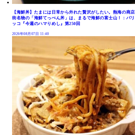
【海鮮丼】たまには日常から外れた贅沢がしたい。熱海の商店
街名物の「海鮮てっぺん丼」は、まるで海鮮の富士山！：パリ
ッコ『今週のハマりめし』第250回
2026年08月07日 11:40