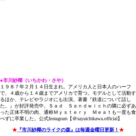
●市川紗椰（いちかわ・さや）
１９８７年２月１４日生まれ。アメリカ人と日本人のハーフ
で、４歳から１４歳までアメリカで育つ。モデルとして活動す
るほか、テレビやラジオにも出演。著書『鉄道について話し
た。』が好評発売中。Ｓａｄ Ｓａｎｄｗｉｃｈの隣に必ずあ
った正体不明の肉、通称Ｍｙｓｔｅｒｙ Ｍｅａｔも一度も食
べずに卒業した。公式Instagram【＠sayaichikawa.official】
★
『市川紗椰のライクの森』は毎週金曜日更新！
★