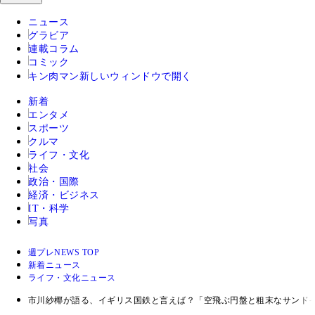
ニュース
グラビア
連載コラム
コミック
キン肉マン
新しいウィンドウで開く
新着
エンタメ
スポーツ
クルマ
ライフ・文化
社会
政治・国際
経済・ビジネス
IT・科学
写真
週プレNEWS TOP
新着ニュース
ライフ・文化ニュース
市川紗椰が語る、イギリス国鉄と言えば？「空飛ぶ円盤と粗末なサンド