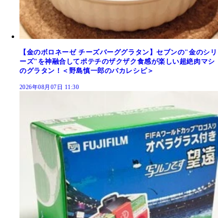
【金のボロネーゼ チーズバーググラタン】セブンの"金のシリ
ーズ"を神融合してポテチのザクザク食感が楽しい超絶肉マシ
のグラタン！＜野島慎一郎のバカレシピ＞
2026年08月07日 11:30