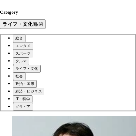
Category
ライフ・文化
開/閉
総合
エンタメ
スポーツ
クルマ
ライフ・文化
社会
政治・国際
経済・ビジネス
IT・科学
グラビア