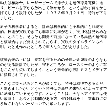
動力は核融合。レーザービームで原子力を超伝導発電機に送
り、ビームを下から放出して浮かせる、という思わず首をかし
げてしまう設計でしたが、１９７３年３月２１日、特許が下り
ました。
原子力科学者によると、計画は科学的にも予算的にも非現実
的。技術が実現できても非常に効率が悪く、実用化は見込めな
い、とのこと。そもそも開発の前提になっている高熱の超伝導
と核融合はまだ発明されておらず、実現のタイムラインも不
明。たとえ作れたところで重大な欠点がありました。
核融合炉の上には、乗客を守るための分厚い金属板のようなも
のがある設計でしたが、守るどころか、ロースターのように客
をこんがり焼いてしまう、という致命的な設計ミスもメディア
に指摘されてました。
こんなに突っ込みどころが多くても、特許は取得できるんだ、
と驚きましたが、どうやら特許は更新料の未払いによってすで
に消滅しているそうです。ということは、今ならアイデアは使
い放題！ お金とお時間がある方、ぜひ挑戦を！ 乗車時に焼
き殺されないバージョンでお願いします。