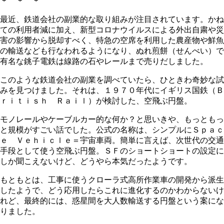
＊ ＊ ＊
最近、鉄道会社の副業的な取り組みが注目されています。かね
ての利用者減に加え、新型コロナウイルスによる外出自粛や災
害の影響から脱却すべく、特急の空席を利用した農産物や鮮魚
の輸送なども行なわれるようになり、ぬれ煎餅（せんべい）で
有名な銚子電鉄は線路の石やレールまで売りだしました。
このような鉄道会社の副業を調べていたら、ひときわ奇妙な試
みを見つけました。それは、１９７０年代にイギリス国鉄（Ｂ
ｒｉｔｉｓｈ Ｒａｉｌ）が検討した、空飛ぶ円盤。
モノレールやケーブルカー的な何か？と思いきや、もっともっ
と規模がすごい話でした。公式の名称は、シンプルにＳｐａｃ
ｅ Ｖｅｈｉｃｌｅ＝宇宙車両。簡単に言えば、次世代の交通
手段として使う空飛ぶ円盤。ＳＦのショートショートの設定に
しか聞こえないけど、どうやら本気だったようです。
もともとは、工事に使うクローラ式高所作業車の開発から派生
したようで、どう応用したらこれに進化するのかわからないけ
れど、最終的には、惑星間を大人数輸送する円盤という案にな
りました。