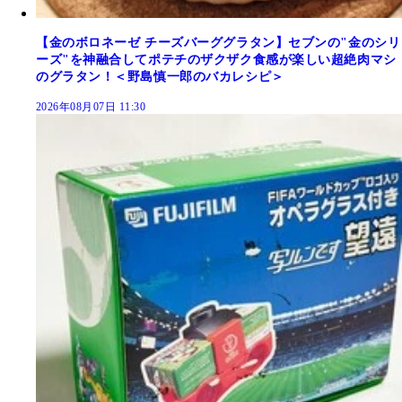
【金のボロネーゼ チーズバーググラタン】セブンの"金のシリ
ーズ"を神融合してポテチのザクザク食感が楽しい超絶肉マシ
のグラタン！＜野島慎一郎のバカレシピ＞
2026年08月07日 11:30