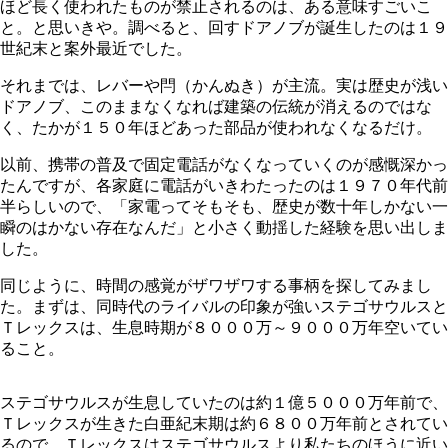
ほど長く使われたものが禁止されるのは、ある意味すごいこ
と。と思いきや。調べると、回すドアノブが誕生したのは１９
世紀末と案外最近でした。
それまでは、レバーや閂（かんぬき）が主流。実は歴史が浅い
ドアノブ、このままなくなれば建築の伝統が消えるのではな
く、たかが１５０年ほどあった部品が使われなくなるだけ。
以前、携帯の普及で固定電話がなくなっていくのが感慨深かっ
たんですが、各家庭に電話がいきわたったのは１９７０年代前
半らしいので、「家電ってそもそも、歴史が数十年しかない一
瞬のはかない存在なんだ」と小さく動揺した経験を思い出しま
した。
同じように、時間の感覚がザワザワする事柄を探してみまし
た。まずは、同時代のライバルの印象が強いステゴサウルスと
Ｔレックスは、生息時期が８０００万～９０００万年空いてい
ること。
ステゴサウルスが生息していたのは約１億５０００万年前で、
Ｔレックスが生きた白亜紀末期は約６８００万年前とされてい
るので、Ｔレックスはステゴサウルスより私たちのほうに近い