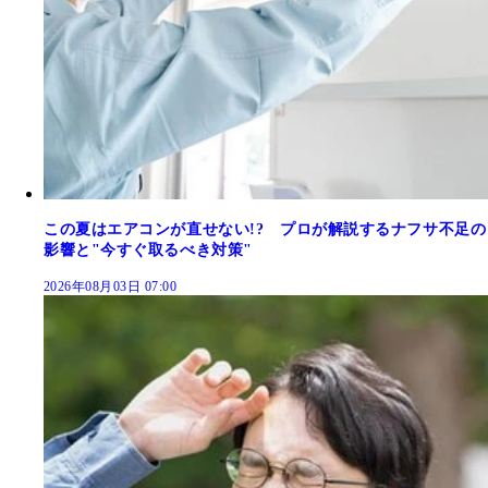
この夏はエアコンが直せない!? プロが解説するナフサ不足の
影響と"今すぐ取るべき対策"
2026年08月03日 07:00