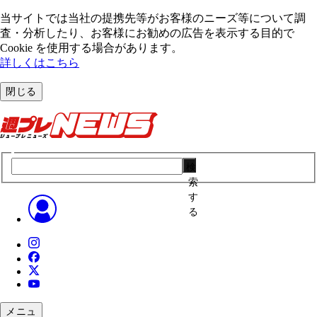
当サイトでは当社の提携先等がお客様のニーズ等について調
査・分析したり、お客様にお勧めの広告を表⽰する⽬的で
Cookie を使⽤する場合があります。
詳しくはこちら
閉じる
検
索
す
る
メニュ