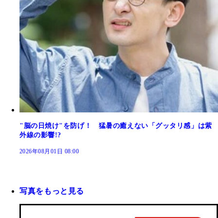
"脳の日焼け"を防げ！ 猛暑の癒えない「グッタリ感」は紫
外線の影響!?
2026年08月01日 08:00
写真をもっと見る