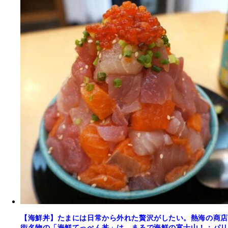
【海鮮丼】たまには日常から外れた贅沢がしたい。熱海の商店
街名物の「海鮮てっぺん丼」は、まるで海鮮の富士山！：パリ