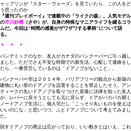
ャップリンが『スター・ウォーズ』を見ていたら、この人をど
う思ったのか
『週刊プレイボーイ』で連載中の「ライクの森」。人気モデル
の
市川紗椰
（さや）が、自身の特殊なマニアライフを綴るコラ
ムだ。今回は"
時間の感覚がザワザワする事柄
"について語
る。
＊ ＊ ＊
パンデミックのなか、友人がカナダのバンクーバーに引っ越し
ました。ただでさえ不安な時期での新生活。心配して連絡をし
たら、一番苦労しているのは「ドアノブがないこと」。
バンクーバー市は２０１４年、バリアフリーの観点から新築の
建物に丸い形のドアノブを設置することを禁止したそう。アン
ティークの丸いドアノブを取りつけた直後に法律を知った友人
が、レバーに戻そうとしても元に戻らず、ドアがパカパカ開く
ノードアノブ生活に。個人宅だし「こっそり丸いものを使えば
いいのにな」と思いつつ、ふとドアノブについて考えてみまし
た。
回すドアノブの廃止は広がっており、いい動きとはいえ、これ