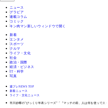
ニュース
グラビア
連載コラム
コミック
キン肉マン
新しいウィンドウで開く
新着
エンタメ
スポーツ
クルマ
ライフ・文化
社会
政治・国際
経済・ビジネス
IT・科学
写真
週プレNEWS TOP
新着ニュース
ライフ・文化ニュース
市川紗椰の"びっくり年表シリーズ"「『マッチの前、人は何を使って火