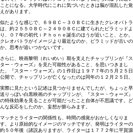
ことになる。大学時代にこれに気づいたときは脳が混乱した覚
えがあります。
似たような感じで、６９ＢＣ～３０ＢＣに生きたクレオパトラ
は、約２５５０ＢＣ～２４９０ＢＣに建てられたピラミッドよ
り、０７年の初代ｉＰｈｏｎｅ誕生のほうが近いこと、とか。
クレオパトラがイメージより最近なのか、ピラミッドが古いの
か。思考が追いつかないです。
さらに、映画黎明（れいめい）期を支えたチャップリンが『ス
ター・ウォーズ』を見た可能性があること、を思いつきまし
た。『スター・ウォーズ』の１作目は１９７７年の５月２５日
公開で、チャップリンが亡くなったのは同年の１２月２５日。
実際に見たという記述は見つかりませんでしたが、ちょっと早
送りっぽい白黒映画のチャップリンが、『スター・ウォーズ』
の特殊効果を見ることが可能だったこと自体が不思議です。ど
んな反応をしたのか、妄想が膨らみます。
マッチとライターの関係性も、時間の感覚がおかしくなりま
す。より原始的なイメージのマッチですが、発明はライターの
約５０年後（諸説ありますが、ライターは１７７２年に平賀源