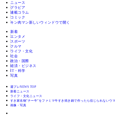
ニュース
グラビア
連載コラム
コミック
キン肉マン
新しいウィンドウで開く
新着
エンタメ
スポーツ
クルマ
ライフ・文化
社会
政治・国際
経済・ビジネス
IT・科学
写真
週プレNEWS TOP
新着ニュース
ライフ・文化ニュース
すき家名物"チー牛"をファミマ牛すき焼き鍋で作ったら信じられないウ
画像・写真