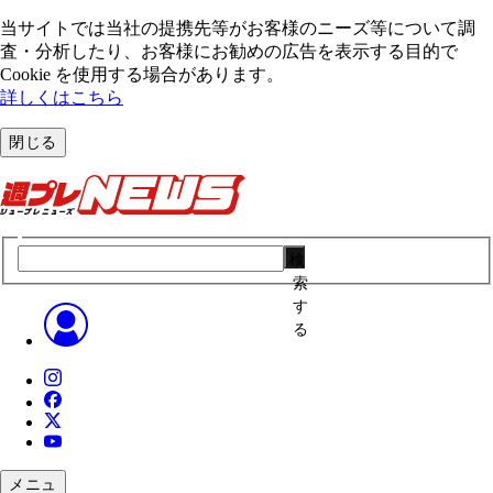
当サイトでは当社の提携先等がお客様のニーズ等について調
査・分析したり、お客様にお勧めの広告を表⽰する⽬的で
Cookie を使⽤する場合があります。
詳しくはこちら
閉じる
検
索
す
る
メニュ