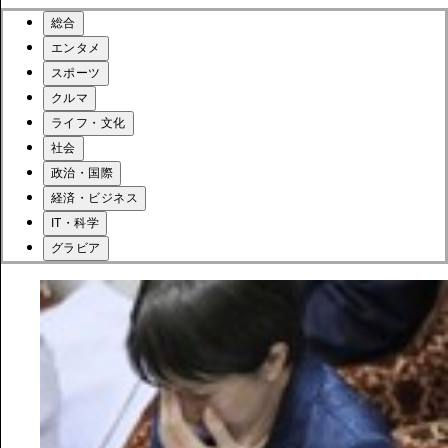
総合
エンタメ
スポーツ
クルマ
ライフ・文化
社会
政治・国際
経済・ビジネス
IT・科学
グラビア