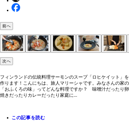
前へ
次へ
フィンランドの伝統料理サーモンのスープ「ロヒケ
ヘルシンキ大聖堂
ヘルシンキの街中。ストックマンデパート前の広場
買い占めたくなるほどかわいい北欧デザインの代表
映画『かもめ食堂』のロケ地でもあり実在するカフ
『かもめ食堂』の内部は北欧系インテリアで癒され
フィンランドといえばサーモンは必食！
ヘルシンキの港のマーケットや屋台では新鮮なサー
フィンランド料理と共にウォッカのショットを積み
黒板に書かれたおすすめはサーモンスープ！
サーモン、玉ねぎ、にんじん、じゃがいも、牛乳、
１．野菜とサーモン（皮があれば剥がす）を一口大
２．鍋にバターを入れ玉ねぎが色付く程度に炒めた
３．牛乳を入れ、沸騰直前でコンソメ、サーモン、
４．塩胡椒で味を整え、ディルをトッピングしたら
この具材、カレーを作っている気分になります
かもめ食堂でホッと一息つく旅人
ト」を作ります！
メッコ
が売られています
る幸福度の高い人々
リーム、バター、コンソメ、塩胡椒
る
にんじんとじゃがいもも軽く炒める
リームを入れたら弱火で５分煮込む
あがり
フィンランドの伝統料理サーモンのスープ「ロヒケイット」を
作ります！こんにちは、旅人マリーシャです。みなさんの家の
「おふくろの味」ってどんな料理ですか？ 味噌汁だったり卵
焼きだったりカレーだったり家庭に...
この記事を読む