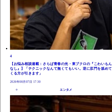
4
【お悩み相談連載：さらば青春の光・東ブクロの『こわいもん
なし』】「テクニックなんて無くてもいい。逆に肛門を舐めて
くる方が引きます」
2026年08月07日 17:30
エンタメ