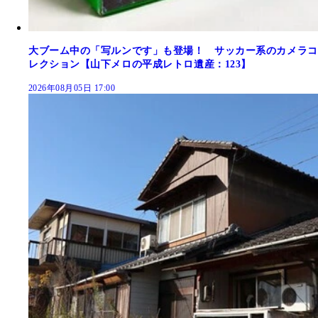
大ブーム中の「写ルンです」も登場！ サッカー系のカメラコ
レクション【山下メロの平成レトロ遺産：123】
2026年08月05日 17:00