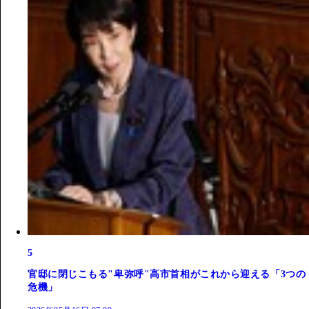
5
官邸に閉じこもる"卑弥呼"高市首相がこれから迎える「3つの
危機」