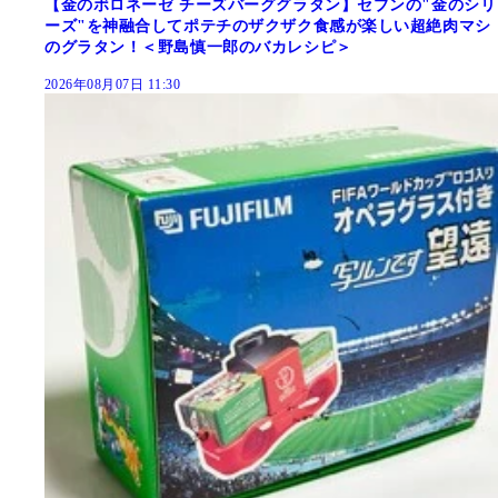
【金のボロネーゼ チーズバーググラタン】セブンの"金のシリ
ーズ"を神融合してポテチのザクザク食感が楽しい超絶肉マシ
のグラタン！＜野島慎一郎のバカレシピ＞
2026年08月07日 11:30