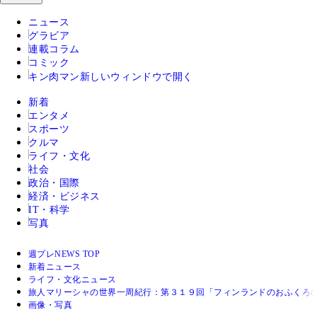
ニュース
グラビア
連載コラム
コミック
キン肉マン
新しいウィンドウで開く
新着
エンタメ
スポーツ
クルマ
ライフ・文化
社会
政治・国際
経済・ビジネス
IT・科学
写真
週プレNEWS TOP
新着ニュース
ライフ・文化ニュース
旅人マリーシャの世界一周紀行：第３１９回「フィンランドのおふくろ
画像・写真