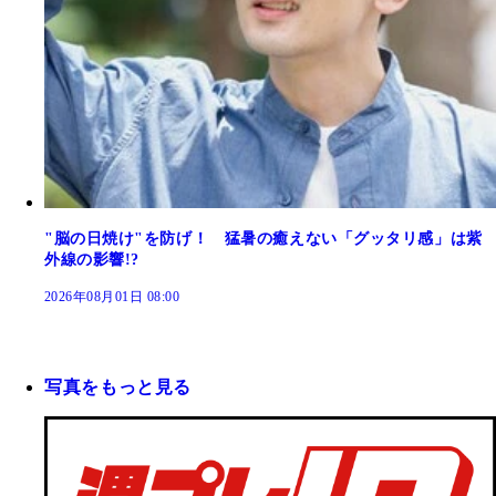
"脳の日焼け"を防げ！ 猛暑の癒えない「グッタリ感」は紫
外線の影響!?
2026年08月01日 08:00
写真をもっと見る