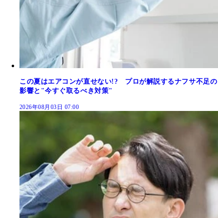
この夏はエアコンが直せない!? プロが解説するナフサ不足の
影響と"今すぐ取るべき対策"
2026年08月03日 07:00