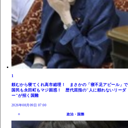
1
頼むから寝てくれ高市総理！ まさかの「寝不足アピール」で
国民も永田町もマジ困惑！ 歴代屈指の"人に頼れないリーダ
ー"が招く国難
2026年08月09日 07:00
政治・国際