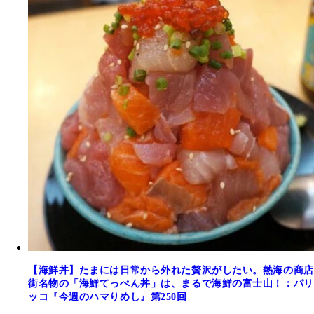
【海鮮丼】たまには日常から外れた贅沢がしたい。熱海の商店
街名物の「海鮮てっぺん丼」は、まるで海鮮の富士山！：パリ
ッコ『今週のハマりめし』第250回