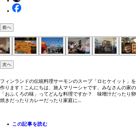
前へ
次へ
フィンランドの伝統料理サーモンのスープ「ロヒケ
ヘルシンキ大聖堂
ヘルシンキの街中。ストックマンデパート前の広場
買い占めたくなるほどかわいい北欧デザインの代表
映画『かもめ食堂』のロケ地でもあり実在するカフ
『かもめ食堂』の内部は北欧系インテリアで癒され
フィンランドといえばサーモンは必食！
ヘルシンキの港のマーケットや屋台では新鮮なサー
フィンランド料理と共にウォッカのショットを積み
黒板に書かれたおすすめはサーモンスープ！
サーモン、玉ねぎ、にんじん、じゃがいも、牛乳、
１．野菜とサーモン（皮があれば剥がす）を一口大
２．鍋にバターを入れ玉ねぎが色付く程度に炒めた
３．牛乳を入れ、沸騰直前でコンソメ、サーモン、
４．塩胡椒で味を整え、ディルをトッピングしたら
この具材、カレーを作っている気分になります
かもめ食堂でホッと一息つく旅人
ト」を作ります！
メッコ
が売られています
る幸福度の高い人々
リーム、バター、コンソメ、塩胡椒
る
にんじんとじゃがいもも軽く炒める
リームを入れたら弱火で５分煮込む
あがり
フィンランドの伝統料理サーモンのスープ「ロヒケイット」を
作ります！こんにちは、旅人マリーシャです。みなさんの家の
「おふくろの味」ってどんな料理ですか？ 味噌汁だったり卵
焼きだったりカレーだったり家庭に...
この記事を読む