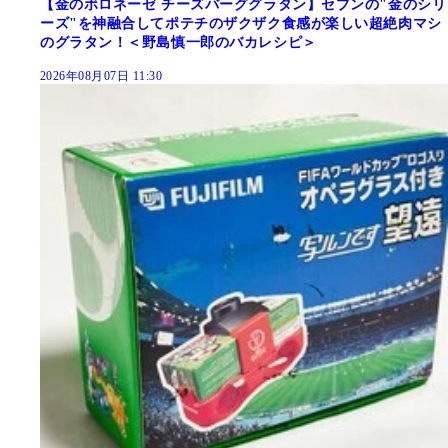
【金のボロネーゼ チーズバーググラタン】セブンの"金のシリ
ーズ"を神融合してポテチのザクザク食感が楽しい超絶肉マシ
のグラタン！＜野島慎一郎のバカレシピ＞
2026年08月07日 11:30