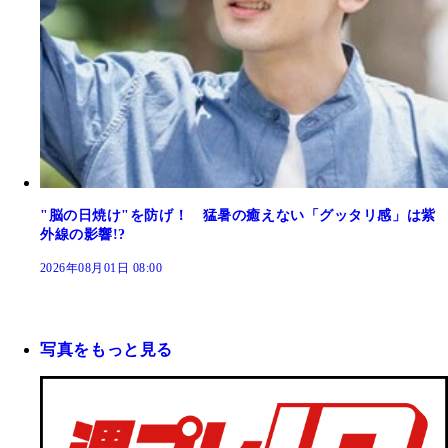
"脳の日焼け"を防げ！ 猛暑の癒えない「グッタリ感」は紫
外線の影響!?
2026年08月01日 08:00
写真をもっと見る