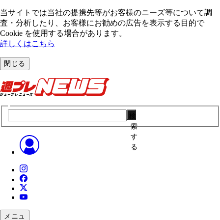
当サイトでは当社の提携先等がお客様のニーズ等について調
査・分析したり、お客様にお勧めの広告を表⽰する⽬的で
Cookie を使⽤する場合があります。
詳しくはこちら
閉じる
検
索
す
る
メニュ