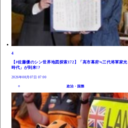
4
【#佐藤優のシン世界地図探索172】「高市幕府≒三代将軍家光
時代」が到来!?
2026年08月07日 07:00
政治・国際