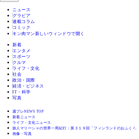
ニュース
グラビア
連載コラム
コミック
キン肉マン
新しいウィンドウで開く
新着
エンタメ
スポーツ
クルマ
ライフ・文化
社会
政治・国際
経済・ビジネス
IT・科学
写真
週プレNEWS TOP
新着ニュース
ライフ・文化ニュース
旅人マリーシャの世界一周紀行：第３１９回「フィンランドのおふくろ
画像・写真