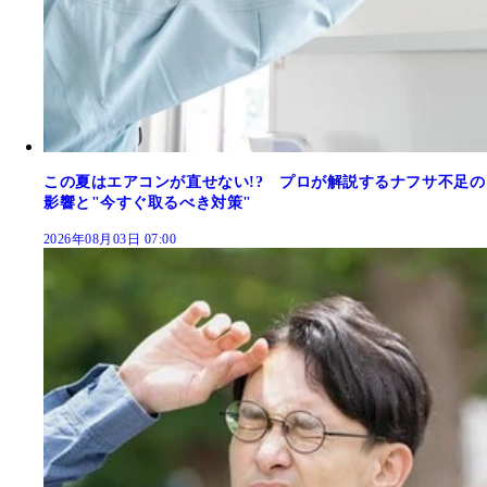
この夏はエアコンが直せない!? プロが解説するナフサ不足の
影響と"今すぐ取るべき対策"
2026年08月03日 07:00