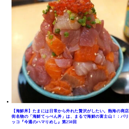
【海鮮丼】たまには日常から外れた贅沢がしたい。熱海の商店
街名物の「海鮮てっぺん丼」は、まるで海鮮の富士山！：パリ
ッコ『今週のハマりめし』第250回