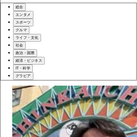
総合
エンタメ
スポーツ
クルマ
ライフ・文化
社会
政治・国際
経済・ビジネス
IT・科学
グラビア