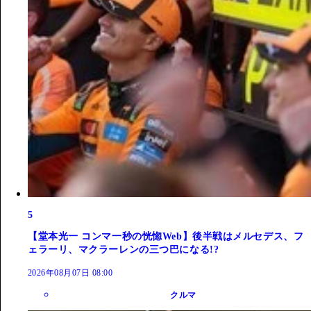
5
【堂本光一 コンマ一秒の恍惚Web】後半戦はメルセデス、フ
ェラーリ、マクラーレンの三つ巴になる!?
2026年08月07日 08:00
クルマ