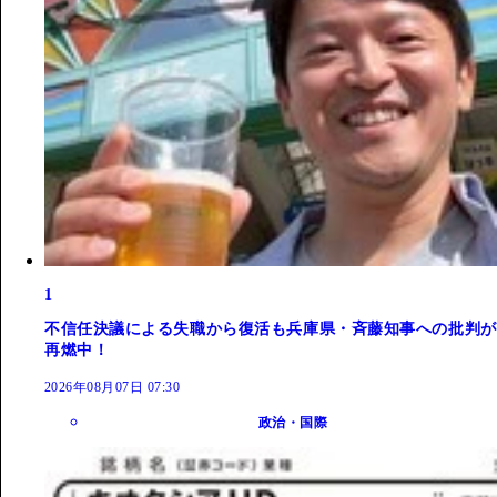
1
不信任決議による失職から復活も兵庫県・斉藤知事への批判が
再燃中！
2026年08月07日 07:30
政治・国際