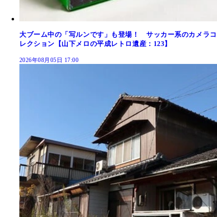
大ブーム中の「写ルンです」も登場！ サッカー系のカメラコ
レクション【山下メロの平成レトロ遺産：123】
2026年08月05日 17:00