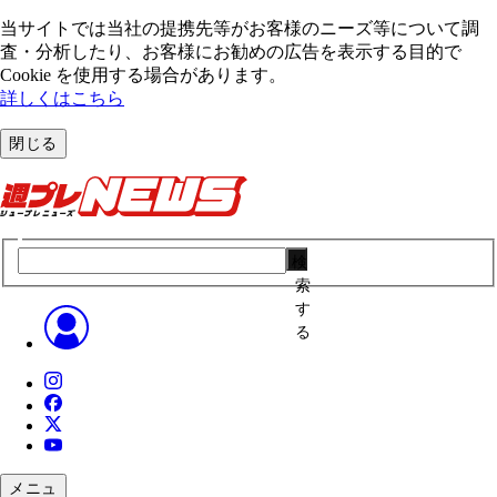
当サイトでは当社の提携先等がお客様のニーズ等について調
査・分析したり、お客様にお勧めの広告を表⽰する⽬的で
Cookie を使⽤する場合があります。
詳しくはこちら
閉じる
検
索
す
る
メニュ