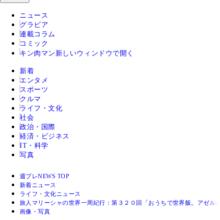
ニュース
グラビア
連載コラム
コミック
キン肉マン
新しいウィンドウで開く
新着
エンタメ
スポーツ
クルマ
ライフ・文化
社会
政治・国際
経済・ビジネス
IT・科学
写真
週プレNEWS TOP
新着ニュース
ライフ・文化ニュース
旅人マリーシャの世界一周紀行：第３２０回「おうちで世界飯。アゼル
画像・写真