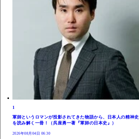
1
軍師というロマンが投影されてきた物語から、日本人の精神史
を読み解く一冊！（呉座勇一著『軍師の日本史』）
2026年08月04日 06:30