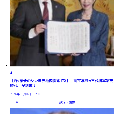
4
【#佐藤優のシン世界地図探索172】「高市幕府≒三代将軍家光
時代」が到来!?
2026年08月07日 07:00
政治・国際