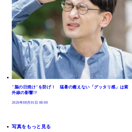
"脳の日焼け"を防げ！ 猛暑の癒えない「グッタリ感」は紫
外線の影響!?
2026年08月01日 08:00
写真をもっと見る