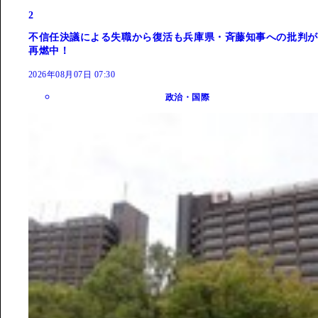
2
不信任決議による失職から復活も兵庫県・斉藤知事への批判が
再燃中！
2026年08月07日 07:30
政治・国際