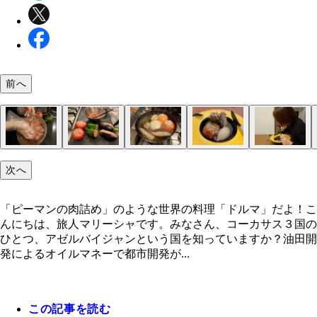
前へ
次へ
「ピーマンの肉詰め」のような世界の料理「ドルマ
奥に見えるのは「ヘイダル・アリエフ・センター」
見る角度によって全く異なる建築と化す「ヘイダル
旅で見た中でも最もお気に入りの建築！
グニャリ
アゼルバイジャンの空港
アゼルバイジャンの街中
アゼルバイジャンで食べた「ドルマ」
ドルマはパンとセットで提供される
イスラム圏だからかラマダン中だからか夕飯時には
熱々のドルマとコーラがアゼルバイジャンの旅での
材料：ピーマン、なす、トマト（各２個ずつ）、挽
１．米を洗って水に浸けておく
２．ピーマン、なす、トマトで器を作る（各２個）
３．ボールに玉ねぎ半分のみじん切り、挽肉、水を
４．２の野菜の器に、３のタネを詰め込む
５．鍋に４と玉ねぎの残り半分、水、ローリエ、コ
スリーシスターズ・ドルマ、上手にできました！
食べる時に崩れちゃうよね
ヘイダル・アリエフ・センターにあるインパクトあ
よ！
リエフ・センター」
しか見かけなかった
出飯
玉ねぎ、水、米、パセリ、塩胡椒、オリーブオイル
タを取り、ピーマンとトマトは中をくり抜き、なす
た米、塩胡椒、すりおろしにんにく、パセリ、クミ
メを入れ、蓋をして３０分煮込んだら、塩胡椒で味
ロンズ像
「ピーマンの肉詰め」のような世界の料理「ドルマ」だよ！こ
ミンパウダー、すりおろしにんにく、ローリエ、コ
に切れ目を入れる（ヘタの周りやくり抜いた部分は
ウダー、オリーブオイルを入れ粘り気がでるまで混
えてできあがり！
んにちは、旅人マリーシャです。みなさん、コーカサス３国の
メ
ルに入れ次のタネと混ぜる）
わせる
ひとつ、アゼルバイジャンという国を知っていますか？油田開
発によるオイルマネーで都市開発が...
この記事を読む