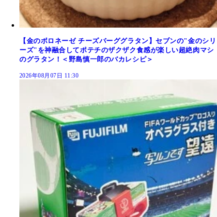
【金のボロネーゼ チーズバーググラタン】セブンの"金のシリ
ーズ"を神融合してポテチのザクザク食感が楽しい超絶肉マシ
のグラタン！＜野島慎一郎のバカレシピ＞
2026年08月07日 11:30