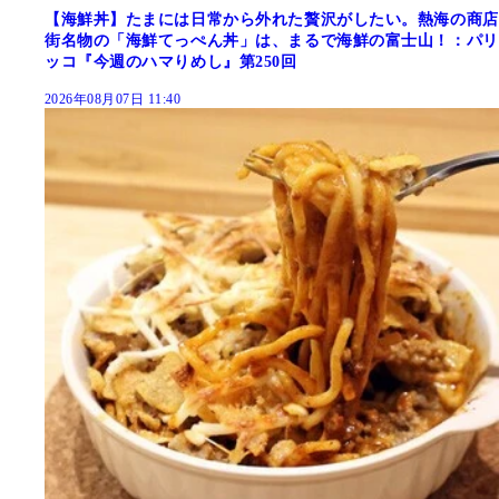
【海鮮丼】たまには日常から外れた贅沢がしたい。熱海の商店
街名物の「海鮮てっぺん丼」は、まるで海鮮の富士山！：パリ
ッコ『今週のハマりめし』第250回
2026年08月07日 11:40