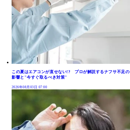
この夏はエアコンが直せない!? プロが解説するナフサ不足の
影響と"今すぐ取るべき対策"
2026年08月03日 07:00