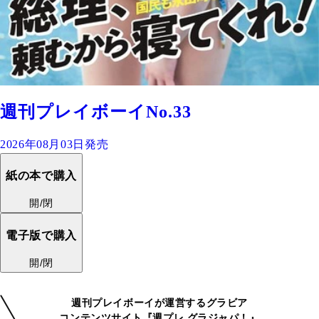
週刊プレイボーイNo.33
2026年08月03日発売
紙の本で購入
開/閉
電子版で購入
開/閉
週刊プレイボーイが運営するグラビア
コンテンツサイト『週プレ グラジャパ！』