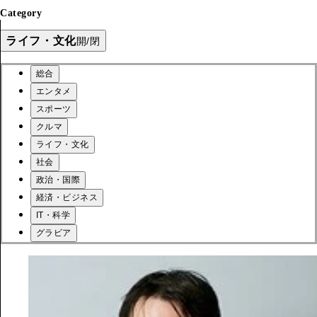
Category
ライフ・文化
開/閉
総合
エンタメ
スポーツ
クルマ
ライフ・文化
社会
政治・国際
経済・ビジネス
IT・科学
グラビア