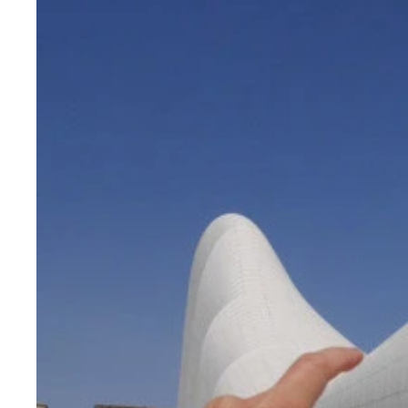
「ピーマンの肉詰め」のような世界の料理「ドルマ
奥に見えるのは「ヘイダル・アリエフ・センター」
見る角度によって全く異なる建築と化す「ヘイダル
旅で見た中でも最もお気に入りの建築！
グニャリ
アゼルバイジャンの空港
アゼルバイジャンの街中
アゼルバイジャンで食べた「ドルマ」
ドルマはパンとセットで提供される
イスラム圏だからかラマダン中だからか夕飯時には
熱々のドルマとコーラがアゼルバイジャンの旅での
材料：ピーマン、なす、トマト（各２個ずつ）、挽
１．米を洗って水に浸けておく
２．ピーマン、なす、トマトで器を作る（各２個）
３．ボールに玉ねぎ半分のみじん切り、挽肉、水を
４．２の野菜の器に、３のタネを詰め込む
５．鍋に４と玉ねぎの残り半分、水、ローリエ、コ
スリーシスターズ・ドルマ、上手にできました！
食べる時に崩れちゃうよね
ヘイダル・アリエフ・センターにあるインパクトあ
タネと混ぜる）