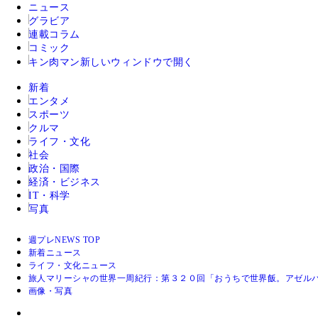
ニュース
グラビア
連載コラム
コミック
キン肉マン
新しいウィンドウで開く
新着
エンタメ
スポーツ
クルマ
ライフ・文化
社会
政治・国際
経済・ビジネス
IT・科学
写真
週プレNEWS TOP
新着ニュース
ライフ・文化ニュース
旅人マリーシャの世界一周紀行：第３２０回「おうちで世界飯。アゼル
画像・写真