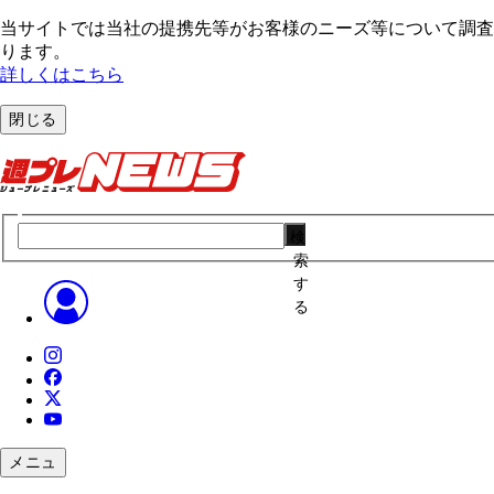
当サイトでは当社の提携先等がお客様のニーズ等について調査・
ります。
詳しくはこちら
閉じる
検
索
す
る
メニュ