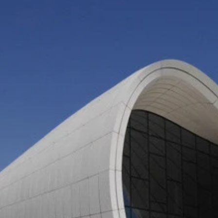
」だよ！
・アリエフ・センター」
男性しか見かけなかった
思い出飯
肉、玉ねぎ、水、米、パセリ、塩胡椒、オリーブオイル、クミ
。ヘタを取り、ピーマンとトマトは中をくり抜き、なすは縦に
切った米、塩胡椒、すりおろしにんにく、パセリ、クミンパウ
ンソメを入れ、蓋をして３０分煮込んだら、塩胡椒で味を整え
るブロンズ像