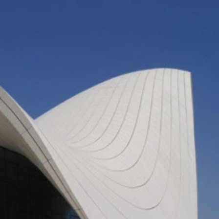
ンパウダー、すりおろしにんにく、ローリエ、コンソメ
切れ目を入れる（ヘタの周りやくり抜いた部分はボールに入れ
ダー、オリーブオイルを入れ粘り気がでるまで混ぜ合わせる
てできあがり！