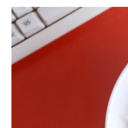
軍艦軍団到着
すべての品が揃う
日本の奇祭
「広島県産カキフライ軍艦（タルタルソース）」
「広島県産カキフライ軍艦」
「広島県産カキフライ軍艦（お好みソース）」
「広島県産カキフライ４個（タルタルソース）」
「広島県産牡蠣握り」のプレーン、もみじおろしの
プレーン×九州風 さしみ醤油