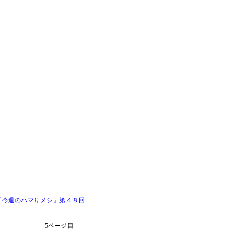
『今週のハマりメシ』第４８回
5ページ目