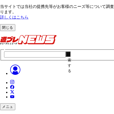
当サイトでは当社の提携先等がお客様のニーズ等について調査・
ります。
詳しくはこちら
閉じる
検
索
す
る
メニュ