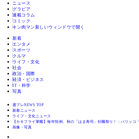
ニュース
グラビア
連載コラム
コミック
キン肉マン
新しいウィンドウで開く
新着
エンタメ
スポーツ
クルマ
ライフ・文化
社会
政治・国際
経済・ビジネス
IT・科学
写真
週プレNEWS TOP
新着ニュース
ライフ・文化ニュース
【カキフライ軍艦】毎年恒例、秋の「はま寿司」牡蠣祭り！：パリッコ
画像・写真