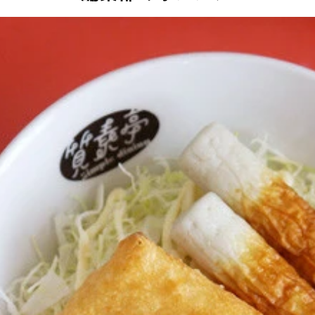
せ、ぽん酢ジュレのせ