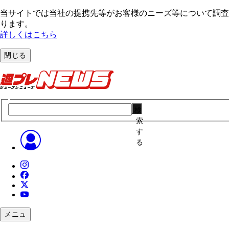
当サイトでは当社の提携先等がお客様のニーズ等について調査・
ります。
詳しくはこちら
閉じる
検
索
す
る
メニュ