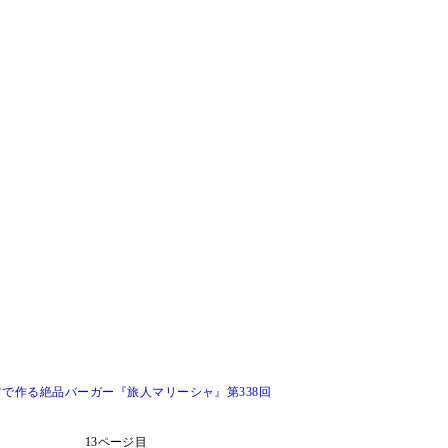
で作る絶品バーガー『旅人マリーシャ』第338回
13ページ目