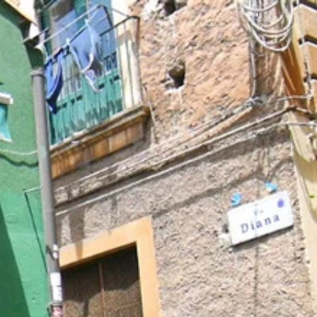
た！
醍醐味だよね
なハンバーガー！