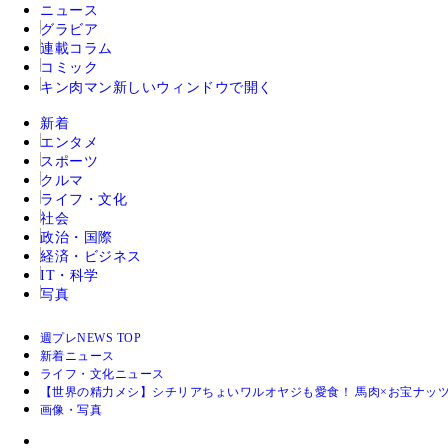
ニュース
グラビア
連載コラム
コミック
キン肉マン
新しいウィンドウで開く
新着
エンタメ
スポーツ
クルマ
ライフ・文化
社会
政治・国際
経済・ビジネス
IT・科学
写真
週プレNEWS TOP
新着ニュース
ライフ・文化ニュース
【世界の精力メシ】シチリアちょいワルオヤジも愛食！ 馬肉×お宝ナッツ
画像・写真