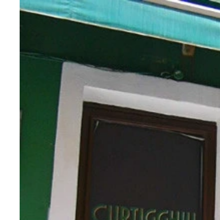
材料：ピスタチオ、馬肉、塩、胡椒、バンズ
コストコのマニア絶賛商品！ カークランドのピス
粗刻みのピスタチオに覆われた馬肉のハンバーガー
イタリア・シチリア島のカターニアで発見した馬肉
馬肉ピスタチオバーガーの中身
赤身率100％の馬の挽肉
東京・恵比寿の馬肉専門店「Horse Meat Mark
1．ピスタチオの殻を剥き、なるべく薄皮を取り除
2．馬肉（挽肉）をあまり練らずに成形し、塩胡椒
4．バンズはトーストしてバターを塗るか、フライ
5．バンズにパティを挟んでできあがり！
追いピスタチオで盛り盛りにしてみました！
シンプルに素材の味を楽しんだら、お好みでソース
18世紀のバロック建築が並ぶカターニアの街中
イタリア・シチリア島で見つけた馬肉のピスタチオ
3．フライパンで片面中火で3分焼き、ひっくり返