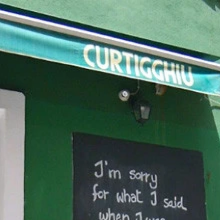
タチオ
パティ
ピスタチオバーガー
et BAKUROU」。29日の肉の日だったので、お得な割引がありまし
いたら、ジップロックに入れてめん棒などで潰し砕く。
をしたら、全体にピスタチオをまぶす。
パンにバターを溶かし断面を焼く。
、野菜、チーズなどを足してもOK。自由さがハンバーガーの
バーガー。健康・美容・精力増強に効果大なファンタスティコ
して蓋をして弱火で7分焼く。