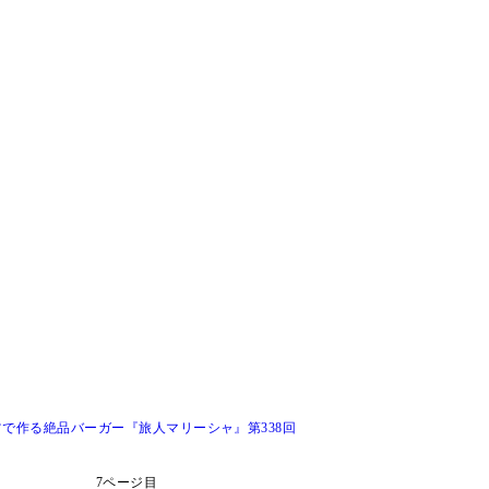
で作る絶品バーガー『旅人マリーシャ』第338回
7ページ目