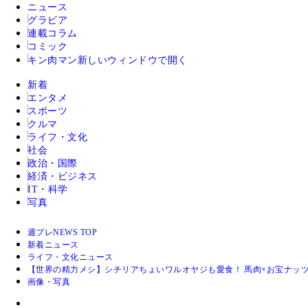
ニュース
グラビア
連載コラム
コミック
キン肉マン
新しいウィンドウで開く
新着
エンタメ
スポーツ
クルマ
ライフ・文化
社会
政治・国際
経済・ビジネス
IT・科学
写真
週プレNEWS TOP
新着ニュース
ライフ・文化ニュース
【世界の精力メシ】シチリアちょいワルオヤジも愛食！ 馬肉×お宝ナッツ
画像・写真