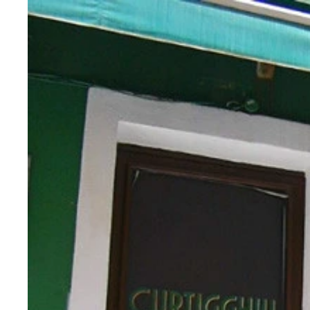
材料：ピスタチオ、馬肉、塩、胡椒、バンズ
コストコのマニア絶賛商品！ カークランドのピス
粗刻みのピスタチオに覆われた馬肉のハンバーガー
イタリア・シチリア島のカターニアで発見した馬肉
馬肉ピスタチオバーガーの中身
赤身率100％の馬の挽肉
東京・恵比寿の馬肉専門店「Horse Meat Mark
1．ピスタチオの殻を剥き、なるべく薄皮を取り除
2．馬肉（挽肉）をあまり練らずに成形し、塩胡椒
4．バンズはトーストしてバターを塗るか、フライ
5．バンズにパティを挟んでできあがり！
追いピスタチオで盛り盛りにしてみました！
シンプルに素材の味を楽しんだら、お好みでソース
18世紀のバロック建築が並ぶカターニアの街中
イタリア・シチリア島で見つけた馬肉のピスタチオ
3．フライパンで片面中火で3分焼き、ひっくり返