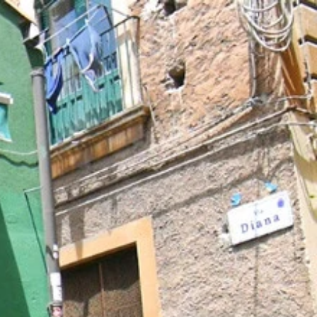
た！
醍醐味だよね
なハンバーガー！