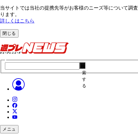
当サイトでは当社の提携先等がお客様のニーズ等について調査・
ります。
詳しくはこちら
閉じる
検
索
す
る
メニュ