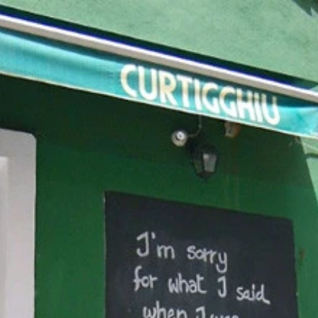
タチオ
パティ
ピスタチオバーガー
et BAKUROU」。29日の肉の日だったので、お得な割引がありまし
いたら、ジップロックに入れてめん棒などで潰し砕く。
をしたら、全体にピスタチオをまぶす。
パンにバターを溶かし断面を焼く。
、野菜、チーズなどを足してもOK。自由さがハンバーガーの
バーガー。健康・美容・精力増強に効果大なファンタスティコ
して蓋をして弱火で7分焼く。