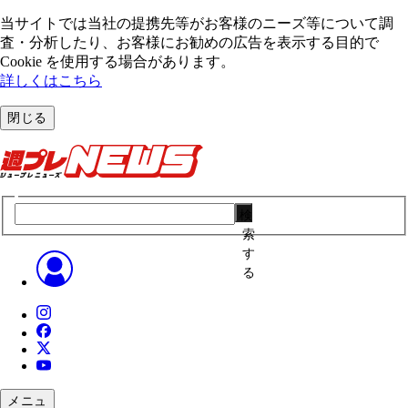
当サイトでは当社の提携先等がお客様のニーズ等について調
査・分析したり、お客様にお勧めの広告を表⽰する⽬的で
Cookie を使⽤する場合があります。
詳しくはこちら
閉じる
検
索
す
る
メニュ