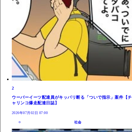
2
ウーバーイーツ配達員がキッパリ断る「ついで指示」案件【チ
ャリンコ爆走配達日誌】
2026年07月02日 07:00
社会