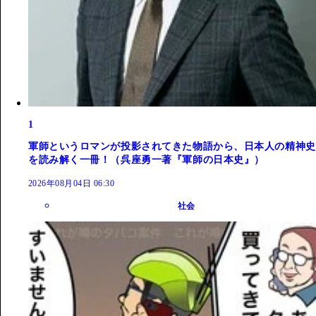
1
軍師というロマンが投影されてきた物語から、日本人の精神史
を読み解く一冊！（呉座勇一著『軍師の日本史』）
2026年08月04日 06:30
社会