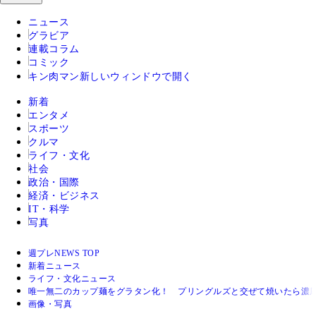
ニュース
グラビア
連載コラム
コミック
キン肉マン
新しいウィンドウで開く
新着
エンタメ
スポーツ
クルマ
ライフ・文化
社会
政治・国際
経済・ビジネス
IT・科学
写真
週プレNEWS TOP
新着ニュース
ライフ・文化ニュース
唯一無二のカップ麺をグラタン化！ プリングルズと交ぜて焼いたら濃厚
画像・写真