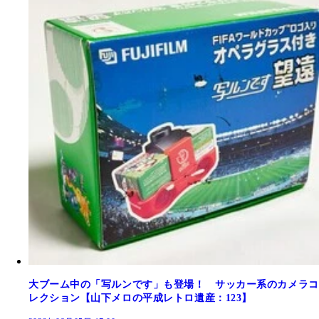
大ブーム中の「写ルンです」も登場！ サッカー系のカメラコ
レクション【山下メロの平成レトロ遺産：123】