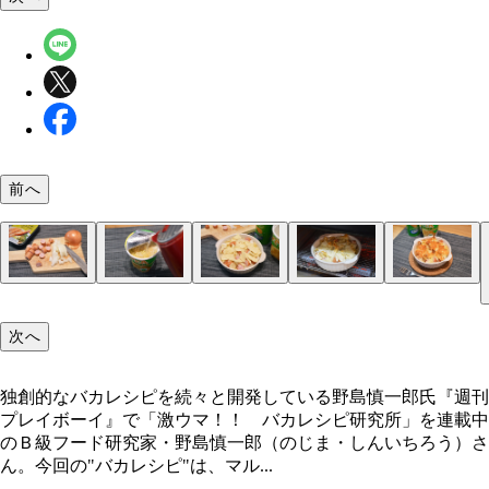
前へ
（１）下準備！ タマネギをさいの目切りに、金の
（２）熱湯！ 下準備ができたらQTTAサワークリ
（３）入れる！ グラタン皿に（２）のQTTAの麺
（４）焼く！ （３）にとろけるチーズをかけ、ト
（５）完成！「QTTAのサワークリームグラタン」
ンナーをひと口大の大きさに切る。金のウインナー
オニオン味を手順どおりに調理。出来上がったらそ
材全量とスープ半量を移し、軽く砕いたプリングル
ターで焼き目がつくまで焼けば完成。プリングルズ
次へ
ンチンせずに切ってOK。そのほか、加えたい具材
ま食べてしまいたいところだが、我慢すること（ひ
（１）を入れる。プリングルズはたくさん入るほど
に焦げやすいので、プリングルズの上を中心にチー
場合はこの段階で切っておこう
ふた口味見する程度ならOK）
い。お好みの量を投入しよう
のせるのが上手に焼くコツだ
独創的なバカレシピを続々と開発している野島慎一郎氏『週刊
プレイボーイ』で「激ウマ！！ バカレシピ研究所」を連載中
独創的なバカレシピを続々と開発している野島慎一
のＢ級フード研究家・野島慎一郎（のじま・しんいちろう）さ
ん。今回の"バカレシピ"は、マル...