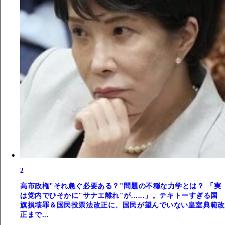
2
高市政権"それ急ぐ必要ある？"問題の不穏な力学とは？ 「実
は党内でひそかに"サナエ離れ"が......」。テキトーすぎる国
旗損壊罪＆国民投票法改正に、国民が望んでいない皇室典範改
正まで...