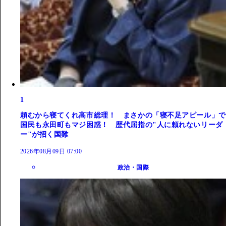
1
頼むから寝てくれ高市総理！ まさかの「寝不足アピール」で
国民も永田町もマジ困惑！ 歴代屈指の"人に頼れないリーダ
ー"が招く国難
2026年08月09日 07:00
政治・国際