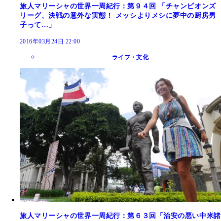
旅人マリーシャの世界一周紀行：第９４回 「チャンピオンズ
リーグ、決戦の意外な実態！ メッシよりメシに夢中の厨房男
子って…」
2016年03月24日 22:00
ライフ・文化
旅人マリーシャの世界一周紀行：第６３回「治安の悪い中米諸