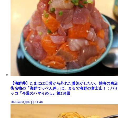
【海鮮丼】たまには日常から外れた贅沢がしたい。熱海の商店
街名物の「海鮮てっぺん丼」は、まるで海鮮の富士山！：パリ
ッコ『今週のハマりめし』第250回
2026年08月07日 11:40