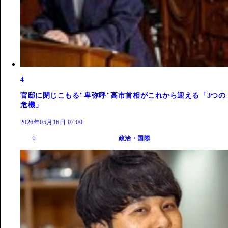
4
官邸に閉じこもる"卑弥呼"高市首相がこれから迎える「3つの
危機」
2026年05月16日 07:00
政治・国際