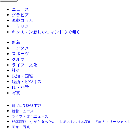
ニュース
グラビア
連載コラム
コミック
キン肉マン
新しいウィンドウで開く
新着
エンタメ
スポーツ
クルマ
ライフ・文化
社会
政治・国際
経済・ビジネス
IT・科学
写真
週プレNEWS TOP
新着ニュース
ライフ・文化ニュース
W杯観戦しながら食べたい「世界のおつまみ3選」『旅人マリーシャの世界
画像・写真