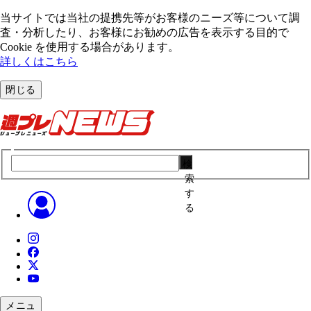
当サイトでは当社の提携先等がお客様のニーズ等について調
査・分析したり、お客様にお勧めの広告を表⽰する⽬的で
Cookie を使⽤する場合があります。
詳しくはこちら
閉じる
検
索
す
る
メニュ