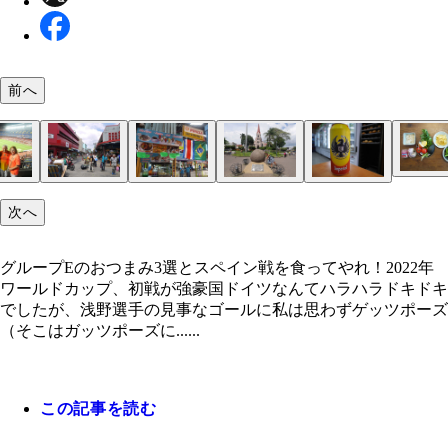
前へ
材料：レッドキドニー豆缶からトルティーヤまでが
次へ
タリカ料理、ししとうはスペイン料理、ソーセージ
ケルン中央駅で食べたカリーブルスト。ソーセージ
お店オリジナルのケチャップソースをかけて
私が世界一好きな教会「ケルン大聖堂」
スペインの超定番タパス「ピミエントス・デ・パド
スペイン人の旅友アナと行ったバルセロナの飲み屋
スペインビールといえば「エステーリャ」
FCバルセロナのホームスタジアムであるサッカー
スペインの電車で出会ったサッカー好き女子たち
W杯では敵国だけどスペインのサッカーも大好き！
コスタリカの街中マーケット
コスタリカのマーケット内の軽食屋
コスタリカの街中で見つけたサッカーボール。違う
コスタリカの有名なビール「インペリアル」
チフリホはまるでナチョス丼！？
3ヵ国のおつまみ。これに日本代表おつまみを足す
3ヵ国のおつまみ。これに日本代表おつまみを足す
エルサルバドルで出会ったサッカー少年たち
グループEの国のおつまみ3選とスペイン戦を食っ
イツ料理（調味料は別途）
チャップベースのソースとカレー粉をかけたもの
ン」。青唐辛子をオリーブオイルで素揚げにし粗塩
ニュー
カンプノウ
選ぶ？
選ぶ？
れ！
グループEのおつまみ3選とスペイン戦を食ってやれ！2022年
ったもの
ワールドカップ、初戦が強豪国ドイツなんてハラハラドキドキ
でしたが、浅野選手の見事なゴールに私は思わずゲッツポーズ
（そこはガッツポーズに......
この記事を読む