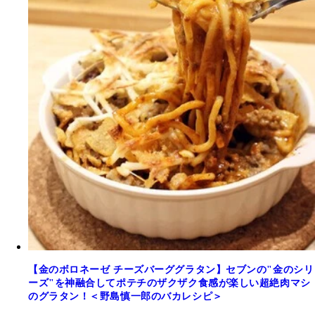
【金のボロネーゼ チーズバーググラタン】セブンの"金のシリ
ーズ"を神融合してポテチのザクザク食感が楽しい超絶肉マシ
のグラタン！＜野島慎一郎のバカレシピ＞