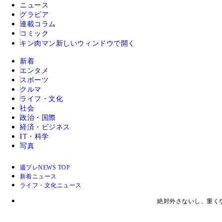
ニュース
グラビア
連載コラム
コミック
キン肉マン
新しいウィンドウで開く
新着
エンタメ
スポーツ
クルマ
ライフ・文化
社会
政治・国際
経済・ビジネス
IT・科学
写真
週プレNEWS TOP
新着ニュース
ライフ・文化ニュース
絶対外さないし、重く