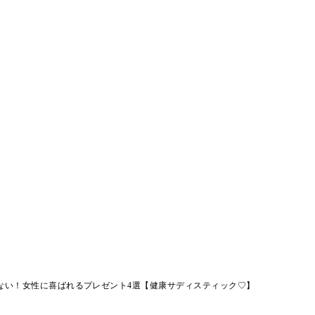
ない！女性に喜ばれるプレゼント4選【健康サディスティック♡】