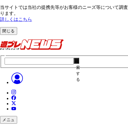
当サイトでは当社の提携先等がお客様のニーズ等について調査・
ります。
詳しくはこちら
閉じる
検
索
す
る
メニュ