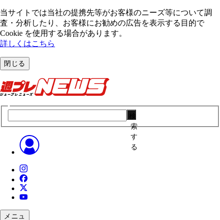
当サイトでは当社の提携先等がお客様のニーズ等について調
査・分析したり、お客様にお勧めの広告を表⽰する⽬的で
Cookie を使⽤する場合があります。
詳しくはこちら
閉じる
検
索
す
る
メニュ