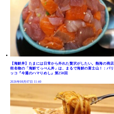
【海鮮丼】たまには日常から外れた贅沢がしたい。熱海の商店
街名物の「海鮮てっぺん丼」は、まるで海鮮の富士山！：パリ
ッコ『今週のハマりめし』第250回
2026年08月07日 11:40