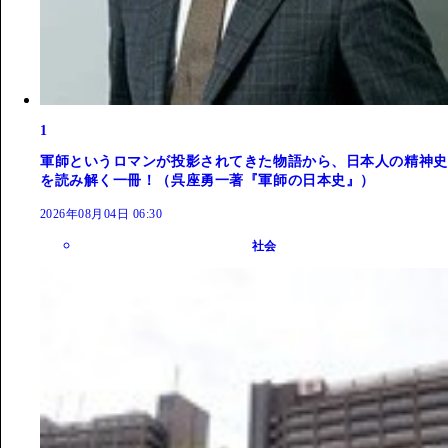
1
軍師というロマンが投影されてきた物語から、日本人の精神史
を読み解く一冊！（呉座勇一著『軍師の日本史』）
2026年08月04日 06:30
社会