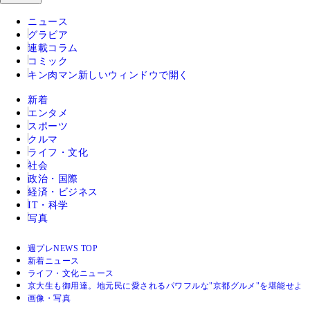
ニュース
グラビア
連載コラム
コミック
キン肉マン
新しいウィンドウで開く
新着
エンタメ
スポーツ
クルマ
ライフ・文化
社会
政治・国際
経済・ビジネス
IT・科学
写真
週プレNEWS TOP
新着ニュース
ライフ・文化ニュース
京大生も御用達。地元民に愛されるパワフルな"京都グルメ"を堪能せよ
画像・写真