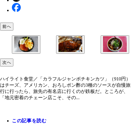
前へ
ハイライト食堂／「カラフルジャンボチキンカツ」（
東洋亭／「百年洋食ハンバーグステーキ」（1380
新福菜館／京都ラーメンのルーツとも称される。「
次へ
円）はチーズ、アメリカン、おろしポン酢の3種の
肉汁あふれるあらびき肉にビーフシチューソースが
そば（小）」（650円）は、黒々とした見た目と裏
が自慢
しい味わい
ハイライト食堂／「カラフルジャンボチキンカツ」（910円）
はチーズ、アメリカン、おろしポン酢の3種のソースが自慢旅
行に行ったら、旅先の有名店に行くのが鉄板だ。ところが、
「地元密着のチェーン店こそ、その...
この記事を読む