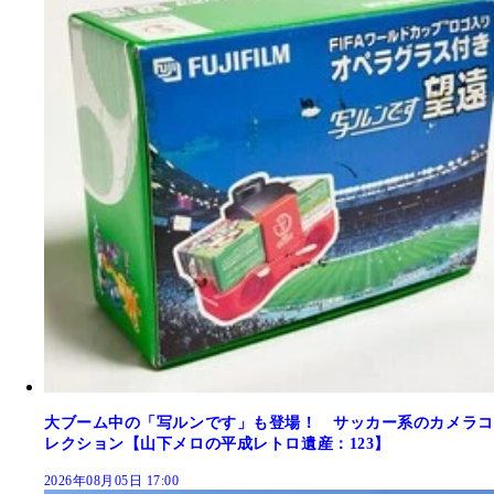
大ブーム中の「写ルンです」も登場！ サッカー系のカメラコ
レクション【山下メロの平成レトロ遺産：123】
2026年08月05日 17:00