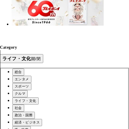
Category
ライフ・文化
開/閉
総合
エンタメ
スポーツ
クルマ
ライフ・文化
社会
政治・国際
経済・ビジネス