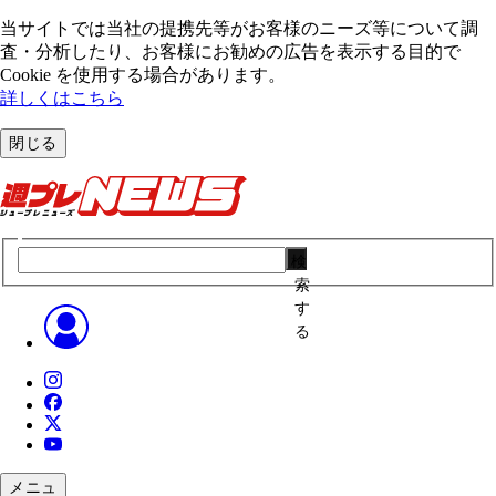
当サイトでは当社の提携先等がお客様のニーズ等について調
査・分析したり、お客様にお勧めの広告を表⽰する⽬的で
Cookie を使⽤する場合があります。
詳しくはこちら
閉じる
検
索
す
る
メニュ