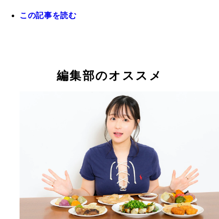
この記事を読む
槙尾ユウスケ かもめんたるとしてキングオブコン
2013優勝。東京・三軒茶屋でカリガリマキオカリ
営。人気メニュー「カリガリ超スパイスマキオカリ
小宮山雄飛 ホフディランのボーカル、キーボード
一条もんこ 日本カレー協議会会長。年800食のカ
の味を再現したレトルトカレーも販売中
当。アーティスト活動の傍ら食のシーンでも活躍。
実食。主宰のカレーとスパイスの料理教室「SpiceLi
ーレシピ本『旨い!家カレー』（朝日新聞出版）も
は年間400回以上開催。大手企業レシピ監修、メデ
編集部のオススメ
ている
演多数