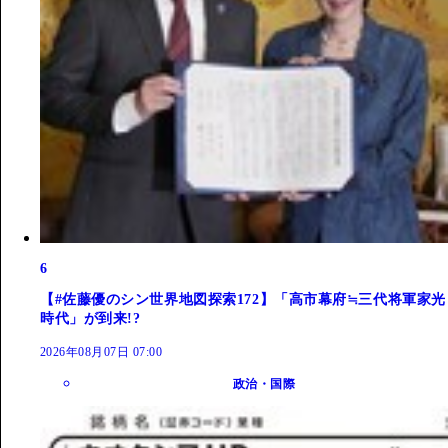
6
【#佐藤優のシン世界地図探索172】「高市幕府≒三代将軍家光
時代」が到来!?
2026年08月07日 07:00
政治・国際