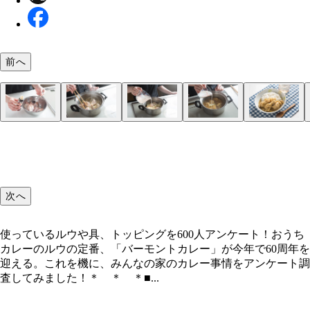
前へ
①鍋に水を入れて沸騰させる。 ②沸騰したら、牛
③丁寧にアクを取って、タマネギが透明になってき
④仕上げにガーリックパウダーとガラムマサラを足
汁だく牛カレー
①具材を切る。ニンジン、ピーマンは短冊切り。ベ
②ルウを用意する。鍋に水を沸騰させ、火を止めて
③具材を炒める。フライパンにサラダ油を引き、ベ
④ルウを入れる。用意しておいた②のルウをフライ
シャキシャキ野菜のベーコンエッグカレー
①手羽元は骨に沿って切り込みを入れ、醤油で下味
②鍋にサラダ油を引いて、タマネギと手羽元にこん
③和風だしを加えて沸騰したらふたをして20分煮込
⑤沸騰したら牛乳を加えて5分煮込んで完成。
和風手羽元カレー
スライスしたタマネギをゆでる（15分くらい）。
醤油とルウを入れて煮る（10分くらい）。
完成。
ン、キャベツはひと口大に。
を溶かす。
ン、ニンジン、ピーマン、キャベツの順に入れて炒
の中に流し入れ、少し混ぜて加熱する。
ける。
と焼き目がつくまでしっかり炒める。
む。 ④いったん火を止めてからカレールウを加え
る。最後に卵を溶いて流し入れ、半熟状態で全体に
かし、再び加熱する。
る。野菜はそこまで火を通しすぎないように気をつ
次へ
こと。
使っているルウや具、トッピングを600人アンケート！おうち
カレーのルウの定番、「バーモントカレー」が今年で60周年を
迎える。これを機に、みんなの家のカレー事情をアンケート調
査してみました！＊ ＊ ＊■...