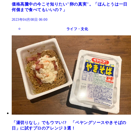
価格高騰中の今こそ知りたい"卵の真実"。「ほんとうは一日
何個まで食べてもいいの？」
2023年04月08日 06:00
ライフ・文化
「湯切りなし」でもウマい!? 「ペヤングソースやきそばの
日」に試すプロのアレンジ３選！