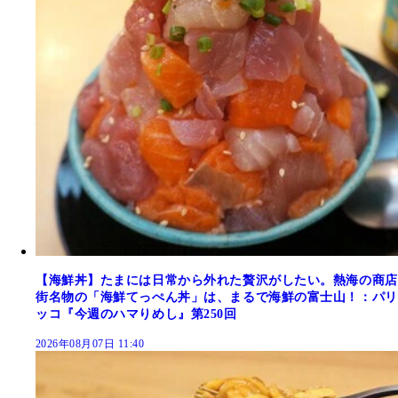
【海鮮丼】たまには日常から外れた贅沢がしたい。熱海の商店
街名物の「海鮮てっぺん丼」は、まるで海鮮の富士山！：パリ
ッコ『今週のハマりめし』第250回
2026年08月07日 11:40