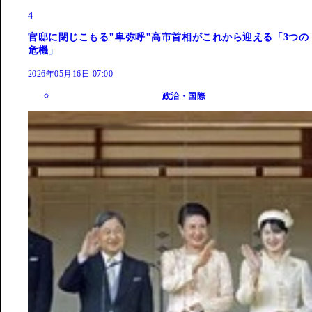
4
官邸に閉じこもる"卑弥呼"高市首相がこれから迎える「3つの
危機」
2026年05月16日 07:00
政治・国際