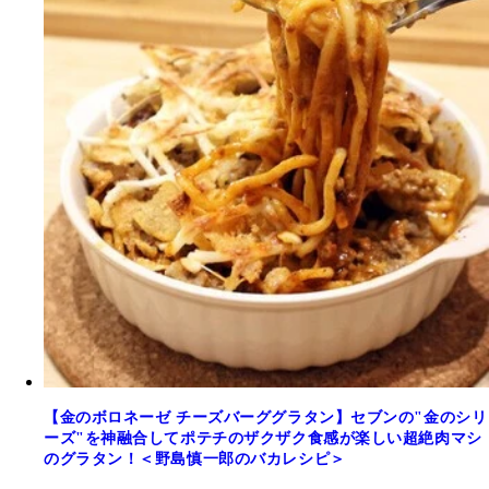
【金のボロネーゼ チーズバーググラタン】セブンの"金のシリ
ーズ"を神融合してポテチのザクザク食感が楽しい超絶肉マシ
のグラタン！＜野島慎一郎のバカレシピ＞