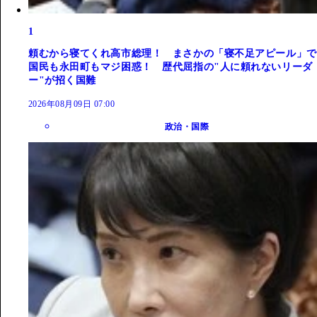
1
頼むから寝てくれ高市総理！ まさかの「寝不足アピール」で
国民も永田町もマジ困惑！ 歴代屈指の"人に頼れないリーダ
ー"が招く国難
2026年08月09日 07:00
政治・国際