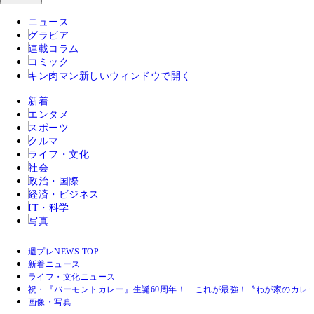
ニュース
グラビア
連載コラム
コミック
キン肉マン
新しいウィンドウで開く
新着
エンタメ
スポーツ
クルマ
ライフ・文化
社会
政治・国際
経済・ビジネス
IT・科学
写真
週プレNEWS TOP
新着ニュース
ライフ・文化ニュース
祝・『バーモントカレー』生誕60周年！ これが最強！〝わが家のカレ
画像・写真