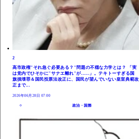
2
高市政権"それ急ぐ必要ある？"問題の不穏な力学とは？ 「実
は党内でひそかに"サナエ離れ"が......」。テキトーすぎる国
旗損壊罪＆国民投票法改正に、国民が望んでいない皇室典範改
正まで...
2026年06月28日 07:00
政治・国際