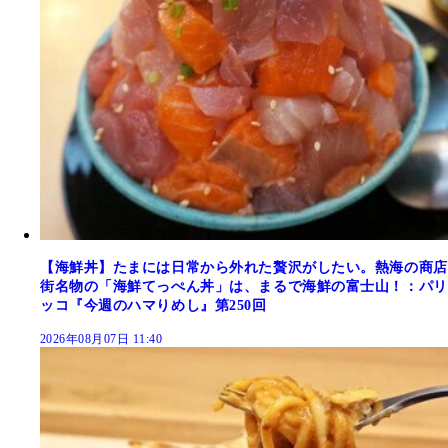
【海鮮丼】たまには日常から外れた贅沢がしたい。熱海の商店
街名物の「海鮮てっぺん丼」は、まるで海鮮の富士山！：パリ
ッコ『今週のハマりめし』第250回
2026年08月07日 11:40