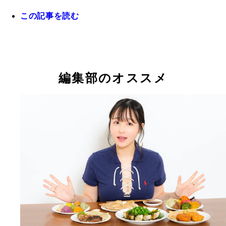
この記事を読む
槙尾ユウスケ かもめんたるとしてキングオブコン
2013優勝。東京・三軒茶屋でカリガリマキオカリ
営。人気メニュー「カリガリ超スパイスマキオカリ
小宮山雄飛 ホフディランのボーカル、キーボード
一条もんこ 日本カレー協議会会長。年800食のカ
の味を再現したレトルトカレーも販売中
当。アーティスト活動の傍ら食のシーンでも活躍。
実食。主宰のカレーとスパイスの料理教室「SpiceLi
ーレシピ本『旨い!家カレー』（朝日新聞出版）も
は年間400回以上開催。大手企業レシピ監修、メデ
編集部のオススメ
ている
演多数