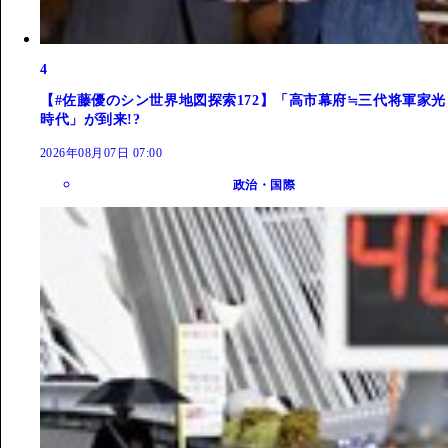
4
【#佐藤優のシン世界地図探索172】「高市幕府≒三代将軍家光
時代」が到来!?
2026年08月07日 07:00
政治・国際