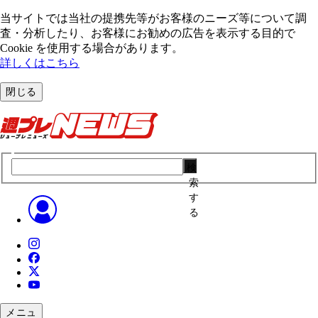
当サイトでは当社の提携先等がお客様のニーズ等について調
査・分析したり、お客様にお勧めの広告を表⽰する⽬的で
Cookie を使⽤する場合があります。
詳しくはこちら
閉じる
検
索
す
る
メニュ