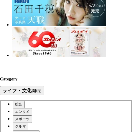
Category
ライフ・文化
開/閉
総合
エンタメ
スポーツ
クルマ