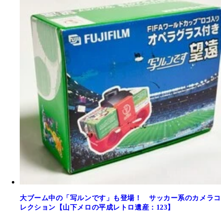
大ブーム中の「写ルンです」も登場！ サッカー系のカメラコ
レクション【山下メロの平成レトロ遺産：123】