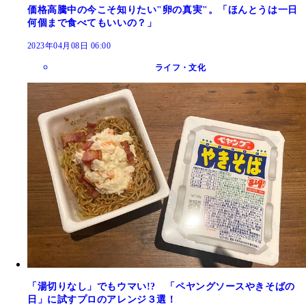
価格高騰中の今こそ知りたい"卵の真実"。「ほんとうは一日
何個まで食べてもいいの？」
2023年04月08日 06:00
ライフ・文化
「湯切りなし」でもウマい!? 「ペヤングソースやきそばの
日」に試すプロのアレンジ３選！