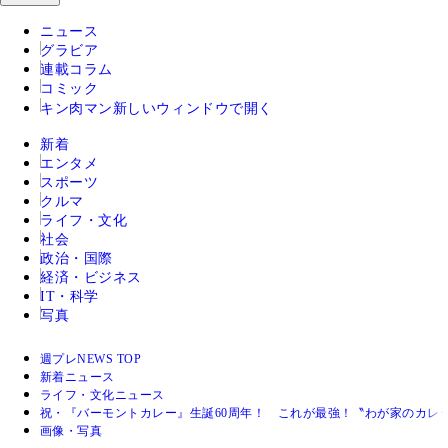
ニュース
グラビア
連載コラム
コミック
キン肉マン
新しいウィンドウで開く
新着
エンタメ
スポーツ
クルマ
ライフ・文化
社会
政治・国際
経済・ビジネス
IT・科学
写真
週プレNEWS TOP
新着ニュース
ライフ・文化ニュース
祝・『バーモントカレー』生誕60周年！ これが最強！〝わが家のカレ
画像・写真