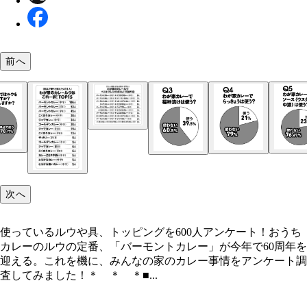
前へ
①鍋に水を入れて沸騰させる。 ②沸騰したら、牛
③丁寧にアクを取って、タマネギが透明になってき
④仕上げにガーリックパウダーとガラムマサラを足
汁だく牛カレー
①具材を切る。ニンジン、ピーマンは短冊切り。ベ
②ルウを用意する。鍋に水を沸騰させ、火を止めて
③具材を炒める。フライパンにサラダ油を引き、ベ
④ルウを入れる。用意しておいた②のルウをフライ
シャキシャキ野菜のベーコンエッグカレー
①手羽元は骨に沿って切り込みを入れ、醤油で下味
②鍋にサラダ油を引いて、タマネギと手羽元にこん
③和風だしを加えて沸騰したらふたをして20分煮込
⑤沸騰したら牛乳を加えて5分煮込んで完成。
和風手羽元カレー
スライスしたタマネギをゆでる（15分くらい）。
醤油とルウを入れて煮る（10分くらい）。
完成。
ン、キャベツはひと口大に。
を溶かす。
ン、ニンジン、ピーマン、キャベツの順に入れて炒
の中に流し入れ、少し混ぜて加熱する。
ける。
と焼き目がつくまでしっかり炒める。
む。 ④いったん火を止めてからカレールウを加え
る。最後に卵を溶いて流し入れ、半熟状態で全体に
かし、再び加熱する。
る。野菜はそこまで火を通しすぎないように気をつ
次へ
こと。
使っているルウや具、トッピングを600人アンケート！おうち
カレーのルウの定番、「バーモントカレー」が今年で60周年を
迎える。これを機に、みんなの家のカレー事情をアンケート調
査してみました！＊ ＊ ＊■...