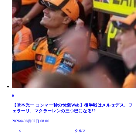
6
【堂本光一 コンマ一秒の恍惚Web】後半戦はメルセデス、フ
ェラーリ、マクラーレンの三つ巴になる!?
2026年08月07日 08:00
クルマ