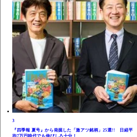
3
『四季報 夏号』から発掘した「激アツ銘柄」25選!! 日経平
均7万円時代でも伸びしろ十分！