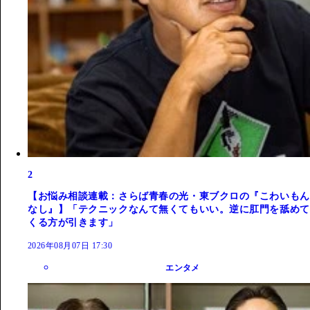
2
【お悩み相談連載：さらば青春の光・東ブクロの『こわいもん
なし』】「テクニックなんて無くてもいい。逆に肛門を舐めて
くる方が引きます」
2026年08月07日 17:30
エンタメ