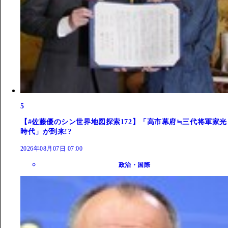
5
【#佐藤優のシン世界地図探索172】「高市幕府≒三代将軍家光
時代」が到来!?
2026年08月07日 07:00
政治・国際