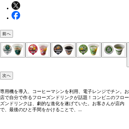
前へ
セブン-イレブン「お店で作るダブルベリーヨーグ
セブン-イレブン「お店で作るマンゴーパインスム
ローソン「フローズンパーティー ストロベリー」34
ローソン「フローズンパーティー バナナ」340円（
ローソン「フローズンパーティー コーヒー」340円
ファミリーマート「アフタヌーンティー ロイヤル
ファミリーマート「いちごバナナフラッペ」350円
ファミリーマート「ブラックサンダーチョコレート
ファミリーマート「マスカットフラッペ」350円（
ファミリーマート「上林春松（かんばやししゅんし
セブン-イレブン「店で作るグリーンスムージー」30
セブン-イレブン「お店で作るいちごバナナソイス
ムージー」300円（吉岡氏 1位）
ー」300円（遠藤氏 5位）
（遠藤氏 10位）
氏 3位、遠藤氏 6位）
藤氏 7位）
クティーフラッペ」350円（遠藤氏 3位、吉岡氏 4
氏 1位）
ッペ」330円（吉岡氏 2位）
4位）
う）本店監修 宇治抹茶フラッペ」330円（遠藤氏 8
（吉岡氏 5位、遠藤氏 9位）
ー」300円（遠藤氏 2位）
次へ
専用機を導入、コーヒーマシンを利用、電子レンジでチン。お
店で自分で作るフローズンドリンクが話題！コンビニのフロー
ズンドリンクは、劇的な進化を遂げていた。お客さんが店内
で、最後のひと手間をかけることで、...
専用機を導入、コーヒーマシンを利用、電子レンジ
ン。お店で自分で作るフローズンドリンクが話題！