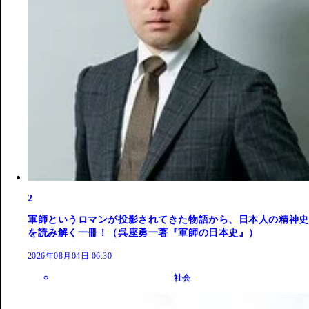
2
軍師というロマンが投影されてきた物語から、日本人の精神史
を読み解く一冊！（呉座勇一著『軍師の日本史』）
2026年08月04日 06:30
社会