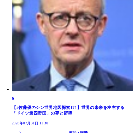
6
【#佐藤優のシン世界地図探索171】世界の未来を左右する
「ドイツ第四帝国」の夢と野望
2026年07月31日 11:30
政治・国際