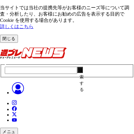
当サイトでは当社の提携先等がお客様のニーズ等について調
査・分析したり、お客様にお勧めの広告を表⽰する⽬的で
Cookie を使⽤する場合があります。
詳しくはこちら
閉じる
検
索
す
る
メニュ