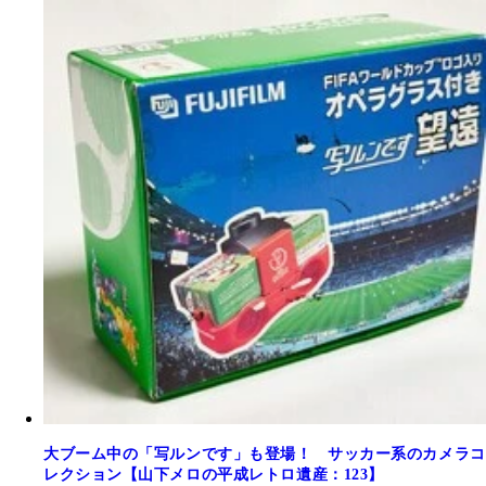
大ブーム中の「写ルンです」も登場！ サッカー系のカメラコ
レクション【山下メロの平成レトロ遺産：123】