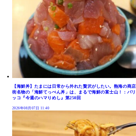
【海鮮丼】たまには日常から外れた贅沢がしたい。熱海の商店
街名物の「海鮮てっぺん丼」は、まるで海鮮の富士山！：パリ
ッコ『今週のハマりめし』第250回
2026年08月07日 11:40