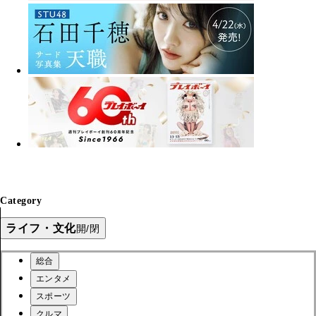
Category
ライフ・文化
開/閉
総合
エンタメ
スポーツ
クルマ