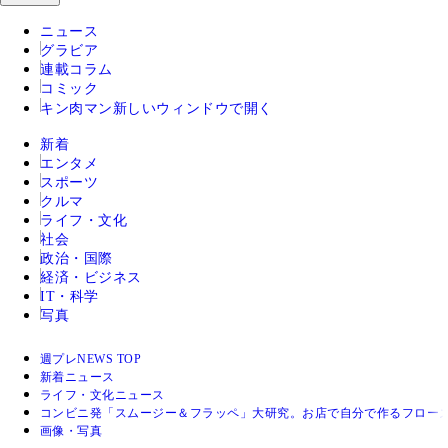
ニュース
グラビア
連載コラム
コミック
キン肉マン
新しいウィンドウで開く
新着
エンタメ
スポーツ
クルマ
ライフ・文化
社会
政治・国際
経済・ビジネス
IT・科学
写真
週プレNEWS TOP
新着ニュース
ライフ・文化ニュース
コンビニ発「スムージー＆フラッペ」大研究。お店で自分で作るフロー
画像・写真