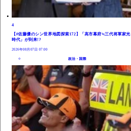
4
【#佐藤優のシン世界地図探索172】「高市幕府≒三代将軍家光
時代」が到来!?
2026年08月07日 07:00
政治・国際