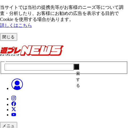
当サイトでは当社の提携先等がお客様のニーズ等について調
査・分析したり、お客様にお勧めの広告を表⽰する⽬的で
Cookie を使⽤する場合があります。
詳しくはこちら
閉じる
検
索
す
る
メニュ