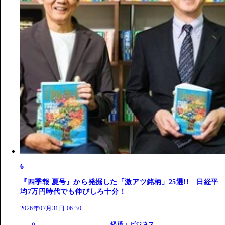
6
『四季報 夏号』から発掘した「激アツ銘柄」25選!! 日経平
均7万円時代でも伸びしろ十分！
2026年07月31日 06:30
経済・ビジネス