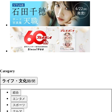
Category
ライフ・文化
開/閉
総合
エンタメ
スポーツ
クルマ