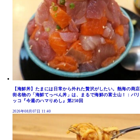
【海鮮丼】たまには日常から外れた贅沢がしたい。熱海の商店
街名物の「海鮮てっぺん丼」は、まるで海鮮の富士山！：パリ
ッコ『今週のハマりめし』第250回
2026年08月07日 11:40