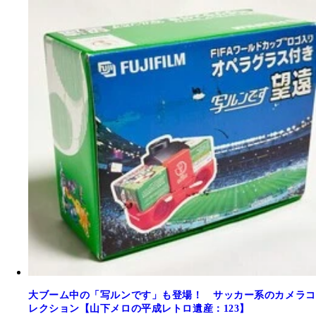
大ブーム中の「写ルンです」も登場！ サッカー系のカメラコ
レクション【山下メロの平成レトロ遺産：123】