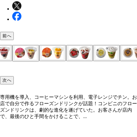
前へ
セブン-イレブン「お店で作るダブルベリーヨーグ
セブン-イレブン「お店で作るマンゴーパインスム
ローソン「フローズンパーティー ストロベリー」34
ローソン「フローズンパーティー バナナ」340円（
ローソン「フローズンパーティー コーヒー」340円
ファミリーマート「アフタヌーンティー ロイヤル
ファミリーマート「いちごバナナフラッペ」350円
ファミリーマート「ブラックサンダーチョコレート
ファミリーマート「マスカットフラッペ」350円（
ファミリーマート「上林春松（かんばやししゅんし
セブン-イレブン「店で作るグリーンスムージー」30
セブン-イレブン「お店で作るいちごバナナソイス
ムージー」300円（吉岡氏 1位）
ー」300円（遠藤氏 5位）
（遠藤氏 10位）
氏 3位、遠藤氏 6位）
藤氏 7位）
クティーフラッペ」350円（遠藤氏 3位、吉岡氏 4
氏 1位）
ッペ」330円（吉岡氏 2位）
4位）
う）本店監修 宇治抹茶フラッペ」330円（遠藤氏 8
（吉岡氏 5位、遠藤氏 9位）
ー」300円（遠藤氏 2位）
次へ
専用機を導入、コーヒーマシンを利用、電子レンジでチン。お
店で自分で作るフローズンドリンクが話題！コンビニのフロー
ズンドリンクは、劇的な進化を遂げていた。お客さんが店内
で、最後のひと手間をかけることで、...
専用機を導入、コーヒーマシンを利用、電子レンジ
ン。お店で自分で作るフローズンドリンクが話題！