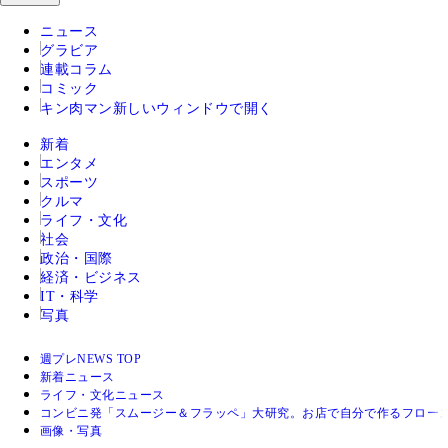
ニュース
グラビア
連載コラム
コミック
キン肉マン
新しいウィンドウで開く
新着
エンタメ
スポーツ
クルマ
ライフ・文化
社会
政治・国際
経済・ビジネス
IT・科学
写真
週プレNEWS TOP
新着ニュース
ライフ・文化ニュース
コンビニ発「スムージー＆フラッペ」大研究。お店で自分で作るフロー
画像・写真