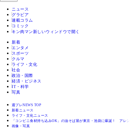
ニュース
グラビア
連載コラム
コミック
キン肉マン
新しいウィンドウで開く
新着
エンタメ
スポーツ
クルマ
ライフ・文化
社会
政治・国際
経済・ビジネス
IT・科学
写真
週プレNEWS TOP
新着ニュース
ライフ・文化ニュース
「コンビニ食材持ち込みOK」の油そば屋が東京・池袋に爆誕！ アレンジ食
画像・写真