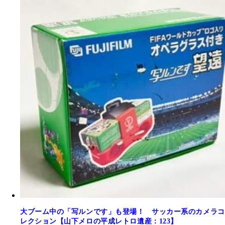
大ブーム中の「写ルンです」も登場！ サッカー系のカメラコ
レクション【山下メロの平成レトロ遺産：123】