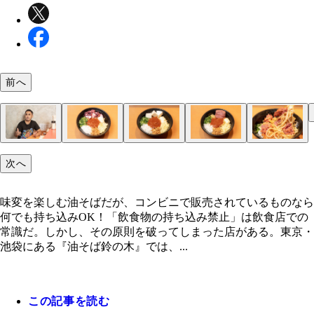
（左から）「炙りしめさば」、「ほぐしサラダチキ
ン」、「じゃがりこ サラダ味」をトッピング。そ
まったく違う味わいになるので、いろいろ試してみ
前へ
しい
味変を楽しむ油そばだが、コンビニで販売されてい
埼玉で4年以上営業し、昨年移転してきた「油そば
人気メニューは、チーズやマヨネーズがもともとの
奇をてらった企画を行なっているためアンチも多く
タコのこりこりした食感が不思議に思えるが、邪魔
カマンベールチーズはクセが少ないため、タレやニ
脂の多いコンビーフだが、混ぜることでいい具合に
コンビーフが麺に絡みつくので、常に牛肉の旨みが
次へ
のなら何でも持ち込みOK！
木」。次々とテナントが入れ替わる物件だと知りな
いる『辛まぜそば』（890円）。特製辛味噌ダレと
Googleマップの評価は1.7とかなり低い。しかし「
ているわけでなく、むしろ食べ応えをアップさせて
クなどにも調和。むしろ辛さがマイルドになるため
てコクをプラス。ただまとわりつくので、一気に入
える
ら、あえて挑戦したというりゅう社長
ープがマッチする。また、卓上には定番のお酢やラ
が嫌いだった自分でも好きになった味」を追及し、
いものが苦手な人にはピッタリ
より散らばせて入れるほうが混ぜやすい
味変を楽しむ油そばだが、コンビニで販売されているものなら
のほか、ニンニク、粉チーズ、マヨネーズなども。
のリピーターに支えられていると話すりゅう社長
何でも持ち込みOK！「飲食物の持ち込み禁止」は飲食店での
も無料で混ぜ放題
常識だ。しかし、その原則を破ってしまった店がある。東京・
池袋にある『油そば鈴の木』では、...
この記事を読む