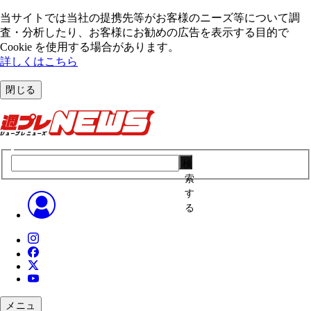
当サイトでは当社の提携先等がお客様のニーズ等について調
査・分析したり、お客様にお勧めの広告を表⽰する⽬的で
Cookie を使⽤する場合があります。
詳しくはこちら
閉じる
検
索
す
る
メニュ