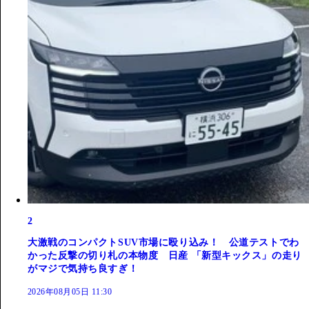
2
大激戦のコンパクトSUV市場に殴り込み！ 公道テストでわ
かった反撃の切り札の本物度 日産 「新型キックス」の走り
がマジで気持ち良すぎ！
2026年08月05日 11:30