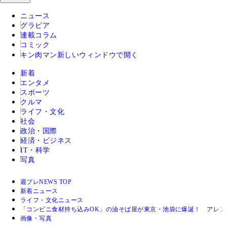
ニュース
グラビア
連載コラム
コミック
キン肉マン
新しいウィンドウで開く
新着
エンタメ
スポーツ
クルマ
ライフ・文化
社会
政治・国際
経済・ビジネス
IT・科学
写真
週プレNEWS TOP
新着ニュース
ライフ・文化ニュース
「コンビニ食材持ち込みOK」の油そば屋が東京・池袋に爆誕！ アレンジ食
画像・写真