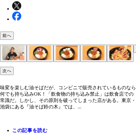
（左から）「炙りしめさば」、「ほぐしサラダチキ
ン」、「じゃがりこ サラダ味」をトッピング。そ
まったく違う味わいになるので、いろいろ試してみ
前へ
しい
味変を楽しむ油そばだが、コンビニで販売されてい
埼玉で4年以上営業し、昨年移転してきた「油そば
人気メニューは、チーズやマヨネーズがもともとの
奇をてらった企画を行なっているためアンチも多く
タコのこりこりした食感が不思議に思えるが、邪魔
カマンベールチーズはクセが少ないため、タレやニ
脂の多いコンビーフだが、混ぜることでいい具合に
コンビーフが麺に絡みつくので、常に牛肉の旨みが
次へ
のなら何でも持ち込みOK！
木」。次々とテナントが入れ替わる物件だと知りな
いる『辛まぜそば』（890円）。特製辛味噌ダレと
Googleマップの評価は1.7とかなり低い。しかし「
ているわけでなく、むしろ食べ応えをアップさせて
クなどにも調和。むしろ辛さがマイルドになるため
てコクをプラス。ただまとわりつくので、一気に入
える
ら、あえて挑戦したというりゅう社長
ープがマッチする。また、卓上には定番のお酢やラ
が嫌いだった自分でも好きになった味」を追及し、
いものが苦手な人にはピッタリ
より散らばせて入れるほうが混ぜやすい
味変を楽しむ油そばだが、コンビニで販売されているものなら
のほか、ニンニク、粉チーズ、マヨネーズなども。
のリピーターに支えられていると話すりゅう社長
何でも持ち込みOK！「飲食物の持ち込み禁止」は飲食店での
も無料で混ぜ放題
常識だ。しかし、その原則を破ってしまった店がある。東京・
池袋にある『油そば鈴の木』では、...
この記事を読む