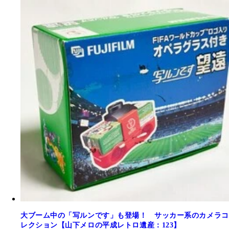
大ブーム中の「写ルンです」も登場！ サッカー系のカメラコ
レクション【山下メロの平成レトロ遺産：123】