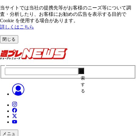
当サイトでは当社の提携先等がお客様のニーズ等について調
査・分析したり、お客様にお勧めの広告を表⽰する⽬的で
Cookie を使⽤する場合があります。
詳しくはこちら
閉じる
検
索
す
る
メニュ