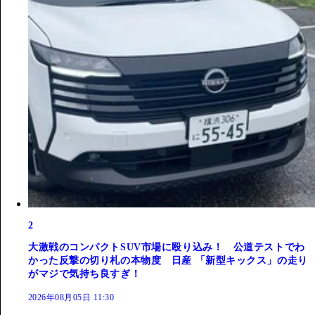
2
大激戦のコンパクトSUV市場に殴り込み！ 公道テストでわ
かった反撃の切り札の本物度 日産 「新型キックス」の走り
がマジで気持ち良すぎ！
2026年08月05日 11:30