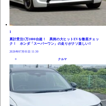
1
累計受注1万1000台超！ 異例の大ヒットEVを徹底チェッ
ク！ ホンダ「スーパーワン」の走りがクソ楽しい!!
2026年07月01日 11:30
クルマ