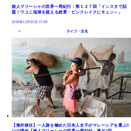
旅人マリーシャの世界一周紀行：第１２７回「インスタで話
題！ウユニ塩湖を超える絶景・ピンクレイクにキュン～」
2016年12月01日 15:00
ライフ・文化
【海外移住】一人旅を極めた日本人女子がマレーシアを選ぶ3
つの理由『旅人マリーシャの世界一周紀行』第362回