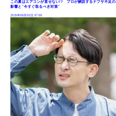
この夏はエアコンが直せない!? プロが解説するナフサ不足の
影響と"今すぐ取るべき対策"
2026年08月03日 07:00