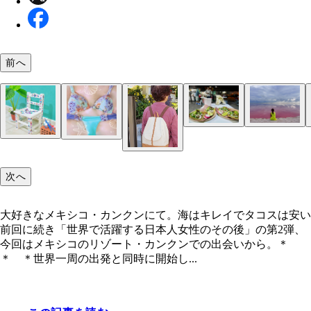
前へ
海底美術館MUSAは珊瑚を破壊から守るために始
トロピカルなお魚もわんさか
プロジェクト
大好きなメキシコ・カンクンにて。海はキレイでタ
メキシコ・カンクンのビーチ
現地で食べるタコスは激ウマで毎日でもOKだけど
世界では数々の絶景を見ることができた（カンクン
世界で稼ぐ方法は色々ある（メキシコ／オアハカ）
ダイビング中の私を撮影してくれている聡子さん
次へ
は安い
（笑）！
／ピンクレイク）
大好きなメキシコ・カンクンにて。海はキレイでタコスは安い
前回に続き「世界で活躍する日本人女性のその後」の第2弾、
サーフボードアート（インスタグラムより）
大好きなメキシコのオトミ族の模様を描いた椅子
「第46回現代童画展」で新人賞を受賞した茂手木
何着あっても足りない仕事着。理想のものは自分で
今回はメキシコのリゾート・カンクンでの出会いから。＊
ん（インスタグラムより）
＊ ＊世界一周の出発と同時に開始し...
帆布で作ったスリ防止用のリュック