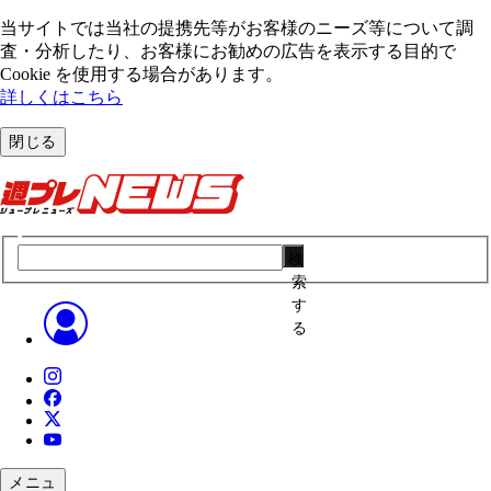
当サイトでは当社の提携先等がお客様のニーズ等について調
査・分析したり、お客様にお勧めの広告を表⽰する⽬的で
Cookie を使⽤する場合があります。
詳しくはこちら
閉じる
検
索
す
る
メニュ