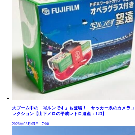
大ブーム中の「写ルンです」も登場！ サッカー系のカメラコ
レクション【山下メロの平成レトロ遺産：123】
2026年08月05日 17:00