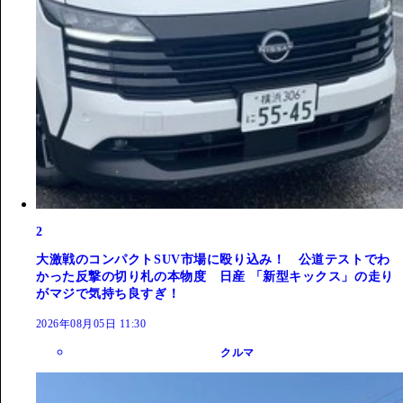
2
大激戦のコンパクトSUV市場に殴り込み！ 公道テストでわ
かった反撃の切り札の本物度 日産 「新型キックス」の走り
がマジで気持ち良すぎ！
2026年08月05日 11:30
クルマ