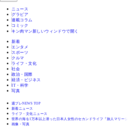
ニュース
グラビア
連載コラム
コミック
キン肉マン
新しいウィンドウで開く
新着
エンタメ
スポーツ
クルマ
ライフ・文化
社会
政治・国際
経済・ビジネス
IT・科学
写真
週プレNEWS TOP
新着ニュース
ライフ・文化ニュース
世界の海を1万本以上潜った日本人女性のセカンドライフ『旅人マリーシャ
画像・写真