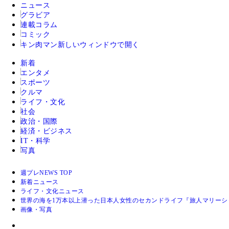
ニュース
グラビア
連載コラム
コミック
キン肉マン
新しいウィンドウで開く
新着
エンタメ
スポーツ
クルマ
ライフ・文化
社会
政治・国際
経済・ビジネス
IT・科学
写真
週プレNEWS TOP
新着ニュース
ライフ・文化ニュース
世界の海を1万本以上潜った日本人女性のセカンドライフ『旅人マリーシャ
画像・写真