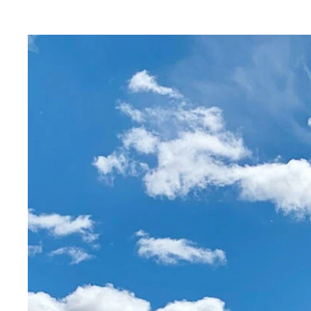
海底美術館MUSAは珊瑚を破壊から守るために始
トロピカルなお魚もわんさか
メキシコ・カンクンのビーチ
現地で食べるタコスは激ウマで毎日でもOKだけど
世界では数々の絶景を見ることができた（カンクン
世界で稼ぐ方法は色々ある（メキシコ／オアハカ）
大好きなメキシコ・カンクンにて。海はキレイでタ
ダイビング中の私を撮影してくれている聡子さん