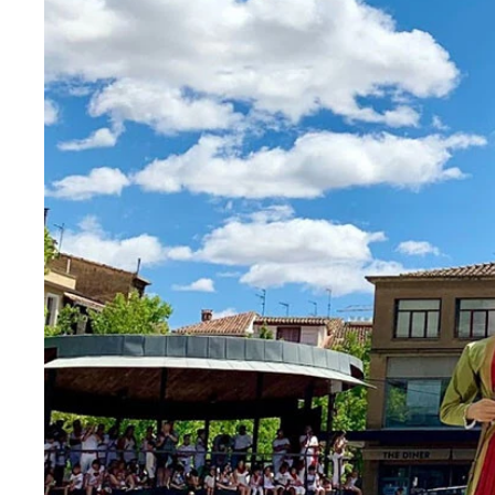
サーフボードアート（インスタグラムより）
大好きなメキシコのオトミ族の模様を描いた椅子
「第46回現代童画展」で新人賞を受賞した茂手木
何着あっても足りない仕事着。理想のものは自分で