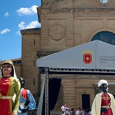
聡子さん（インスタグラムより）
作る