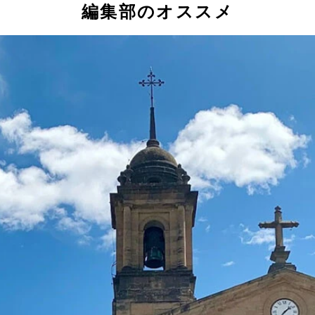
編集部のオススメ
まったプロジェクト
（笑）！
郊外／ピンクレイク）
コスは安い