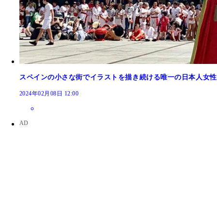
帆布で作ったスリ防止用のリュック
スペインの小さな街でイラストを描き続ける唯一の日本人女性の
2024年02月08日 12:00
珊瑚の保全活動の絵（インスタグラムより）