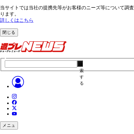
当サイトでは当社の提携先等がお客様のニーズ等について調査・
ります。
詳しくはこちら
閉じる
検
索
す
る
メニュ