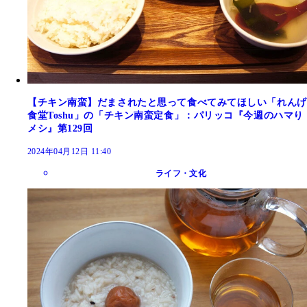
【チキン南蛮】だまされたと思って食べてみてほしい「れんげ
食堂Toshu」の「チキン南蛮定食」：パリッコ『今週のハマり
メシ』第129回
2024年04月12日 11:40
ライフ・文化