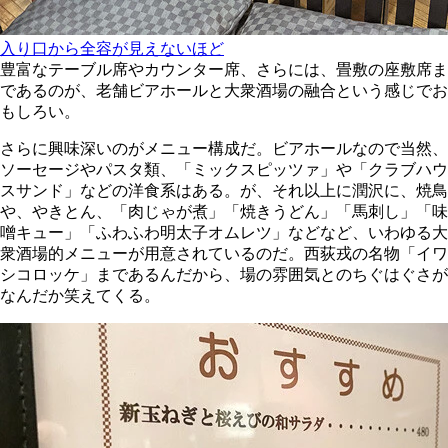
入り口から全容が見えないほど
豊富なテーブル席やカウンター席、さらには、畳敷の座敷席ま
であるのが、老舗ビアホールと大衆酒場の融合という感じでお
もしろい。
さらに興味深いのがメニュー構成だ。ビアホールなので当然、
ソーセージやパスタ類、「ミックスピッツァ」や「クラブハウ
スサンド」などの洋食系はある。が、それ以上に潤沢に、焼鳥
や、やきとん、「肉じゃが煮」「焼きうどん」「馬刺し」「味
噌キュー」「ふわふわ明太子オムレツ」などなど、いわゆる大
衆酒場的メニューが用意されているのだ。西荻戎の名物「イワ
シコロッケ」まであるんだから、場の雰囲気とのちぐはぐさが
なんだか笑えてくる。