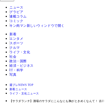
ニュース
グラビア
連載コラム
コミック
キン肉マン
新しいウィンドウで開く
新着
エンタメ
スポーツ
クルマ
ライフ・文化
社会
政治・国際
経済・ビジネス
IT・科学
写真
週プレNEWS TOP
新着ニュース
ライフ・文化ニュース
【サラダランチ】酒場のサラダにこんなにも胸がときめくなんて！ 吉祥