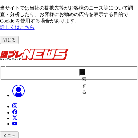
当サイトでは当社の提携先等がお客様のニーズ等について調
査・分析したり、お客様にお勧めの広告を表⽰する⽬的で
Cookie を使⽤する場合があります。
詳しくはこちら
閉じる
検
索
す
る
メニュ