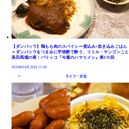
【ダンパッウ】鶏もも肉のスパイシー煮込み×炊き込みごはん
＝ダンパッウをつまみに芋焼酎で酔う、リトル・ヤンゴンこと
高田馬場の夜：パリッコ『今週のハマりメシ』第131回
2024年04月26日 11:40
ライフ・文化