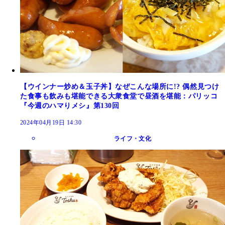
【ウインナー炒め＆玉子丼】なぜこんな場所に!? 偶然見つけ
た食事も飲みも堪能できる大衆食堂で昼酒を堪能：パリッコ
『今週のハマりメシ』第130回
2024年04月19日 14:30
ライフ・文化