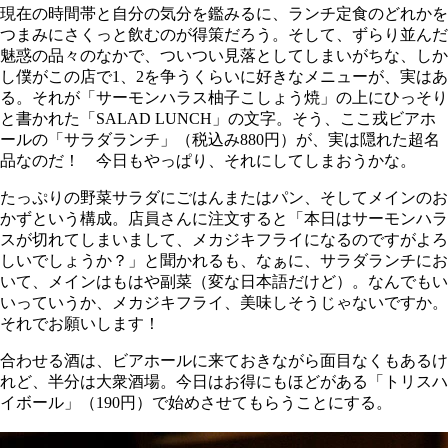
現在の時間帯と自分の気分を鑑みるに、ランチ定食のどれかを
つまみにさくっと飲むのが得策だろう。そして、ずらり並んだ
魅惑の品々のなかで、ついつい見落としてしまいがちな、しか
し僕がこの店で1、2を争うくらいに好きなメニューが、実はあ
る。それが「サーモンハラス柚子こしょう焼」の上にひっそり
と書かれた「SALAD LUNCH」の文字。そう、ここ戎ビアホ
ールの「サラダランチ」（税込み880円）が、実は隠れた超名
品なのだ！ 今日もやっぱり、それにしてしまおうかな。
たっぷりの野菜サラダにごはんまたはパン、そしてメインのお
かずという構成。店員さんに注文すると「本日はサーモンハラ
スが切れてしまいまして、メカジキフライになるのですがよろ
しいでしょうか？」と聞かれるも、なぁに、サラダランチにお
いて、メインはもはや副菜（変な日本語だけど）。なんでもい
いっていうか、メカジキフライ、美味しそうじゃないですか。
それでお願いします！
合わせる酒は、ビアホールに来ておきながら面目なくもあるけ
れど、半分は大衆酒場。今日はお得にもほどがある「トリスハ
イボール」（190円）で始めさせてもらうことにする。