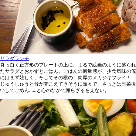
サラダランチ
真っ白く正方形のプレートの上に、まるで絵画のように盛られ
たサラダとおかずとごはん。ごはんの適量感が、少食気味の僕
にはまず嬉しく、そしてその横の、肉厚のメカジキフライ！
じゅうじゅうと音が聞こえてきそうに熱々で、さっきは副菜扱
いしてごめん......と心のなかで謝らざるをえない。