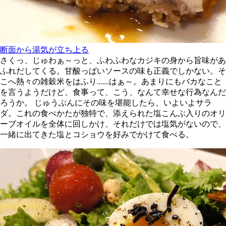
断面から湯気が立ち上る
さくっ、じゅわぁ～っと、ふわふわなカジキの身から旨味があ
ふれだしてくる。甘酸っぱいソースの味も正義でしかない。そ
こへ熱々の雑穀米をはふり......はぁ～。あまりにもバカなこと
を言うようだけど、食事って、こう、なんて幸せな行為なんだ
ろうか。 じゅうぶんにその味を堪能したら、いよいよサラ
ダ。これの食べかたが独特で、添えられた塩こんぶ入りのオリ
ーブオイルを全体に回しかけ、それだけでは塩気がないので、
一緒に出てきた塩とコショウを好みでかけて食べる。