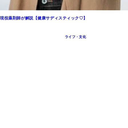
乳液（200ml）」2290円 【夜用】資生堂「アクアレーベル
を現役薬剤師が解説【健康サディスティック♡】
ライフ・文化