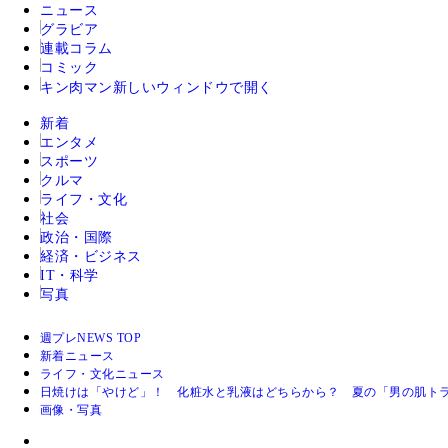
ニュース
グラビア
連載コラム
コミック
キン肉マン
新しいウィンドウで開く
新着
エンタメ
スポーツ
クルマ
ライフ・文化
社会
政治・国際
経済・ビジネス
IT・科学
写真
週プレNEWS TOP
新着ニュース
ライフ・文化ニュース
日焼けは「やけど」！ 化粧水と乳液はどちらから？ 夏の「男の肌ト
画像・写真