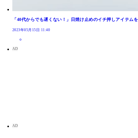
（左から）【朝用】無印良品「薬用ブライトニングUV
円
「40代からでも遅くない！」日焼け止めのイチ押しアイテム
2023年05月15日 11:40