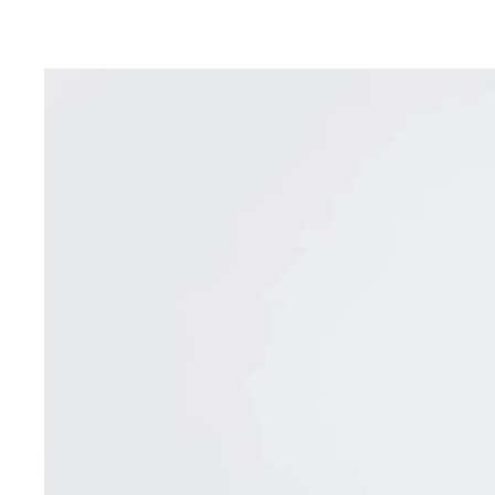
今や男も肌が注視される時代！
（左から）《日焼け止め》■ミルク（しっとりタイプ
（左から）■KOSE「カルテHD モイスチュアウォッ
アスーパーモイスチャーUVジェル（110g）」115
で814円） ■ロート製薬「メラノCCR薬用しみ集