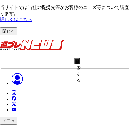
当サイトでは当社の提携先等がお客様のニーズ等について調査・
ります。
詳しくはこちら
閉じる
検
索
す
る
メニュ