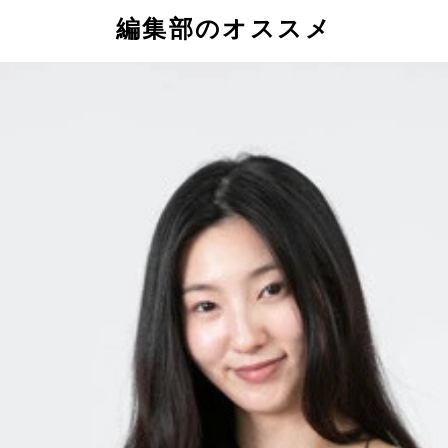
編集部のオススメ
） 資生堂「アネッサパーフェクトUV スキンケアミルクNA
シングフォーム（150ml）」1320円 ■ロート製薬「肌ラボ 
5円 ■スプレー（さらっとタイプ） KOSE「サンカットRプロテ
中対策プレミアム美容液」1628円