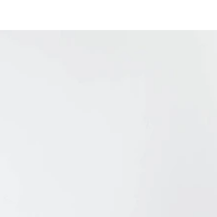
」3058円 ■ジェル（さっぱりタイプ） ロート製薬 「スキ
極潤 ヒアルロン液（170ml）」オープン価格（メーカー公式通販
クトUVスプレー（60g）」768円