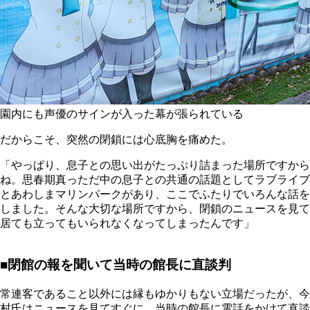
園内にも声優のサインが入った幕が張られている
だからこそ、突然の閉鎖には心底胸を痛めた。
「やっぱり、息子との思い出がたっぷり詰まった場所ですから
ね。思春期真っただ中の息子との共通の話題としてラブライブ
とあわしまマリンパークがあり、ここでふたりでいろんな話を
しました。そんな大切な場所ですから、閉鎖のニュースを見て
居ても立ってもいられなくなってしまったんです」
■閉館の報を聞いて当時の館長に直談判
常連客であること以外には縁もゆかりもない立場だったが、今
村氏はニュースを見てすぐに、当時の館長に電話をかけて直談