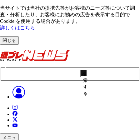
当サイトでは当社の提携先等がお客様のニーズ等について調
査・分析したり、お客様にお勧めの広告を表⽰する⽬的で
Cookie を使⽤する場合があります。
詳しくはこちら
閉じる
検
索
す
る
メニュ