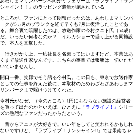
あわしまマリンパークへ向かうフェリーは『ラブライブ！サン
シャイン！！』のラッピング装飾が施されている
ところが、ファンにとって朗報だったのは、あわしまマリンパ
ークが5ヵ月のブランクを経て早くも7月に復活したことであ
る。舞台裏で暗躍したのは、放送作家の今村クニト氏（54歳）
だ。いったい何者なのか？ イルカショーで盛り上がる同施設
で、本人を直撃した。
「行きがかり上、一応社長を名乗ってはいますけど、本業はあ
くまで放送作家なんです。こちらの事業では報酬は一切いただ
いていませんし」
開口一番、笑顔でそう語る今村氏。この日も、東京で放送作家
としての仕事を終えた後に、本取材のためわざわざあわしまマ
リンパークまで駆けつけてくれた。
今村氏がなぜ、（今のところ）1円にもならない施設の経営者
を買って出たのかといえば、ひとえに
『ラブライブ！』
シリー
ズの熱烈なファンだったからだという。
「昔からアニメが大好きで。いい年をしてと笑われるかもしれ
ないですけど、『ラブライブ！サンシャイン!!』では果南ちゃ