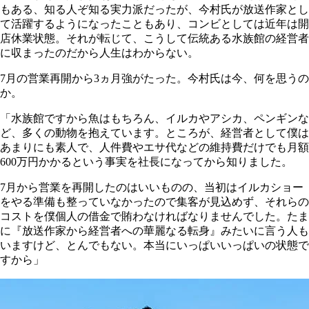
もある、知る人ぞ知る実力派だったが、今村氏が放送作家とし
て活躍するようになったこともあり、コンビとしては近年は開
店休業状態。それが転じて、こうして伝統ある水族館の経営者
に収まったのだから人生はわからない。
7月の営業再開から3ヵ月強がたった。今村氏は今、何を思うの
か。
「水族館ですから魚はもちろん、イルカやアシカ、ペンギンな
ど、多くの動物を抱えています。ところが、経営者として僕は
あまりにも素人で、人件費やエサ代などの維持費だけでも月額
600万円かかるという事実を社長になってから知りました。
7月から営業を再開したのはいいものの、当初はイルカショー
をやる準備も整っていなかったので集客が見込めず、それらの
コストを僕個人の借金で賄わなければなりませんでした。たま
に『放送作家から経営者への華麗なる転身』みたいに言う人も
いますけど、とんでもない。本当にいっぱいいっぱいの状態で
すから」