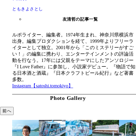
ともきよさとし
友清哲の記事一覧
ルポライター、編集者。1974年生まれ、神奈川県横浜市
出身。編集プロダクションを経て、1999年よりフリーラ
イターとして独立。2001年から「このミステリーがすご
い！」の編集に携わり、エンターテインメントの評論活
動を行なう。17年には父親をテーマにしたアンソロジー
『I Love Father』に参加し、小説家デビュー。『物語で知
る日本酒と酒蔵』『日本クラフトビール紀行』など著書
多数。
Instagram【satoshi.tomokiyo】
Photo Gallery
前へ