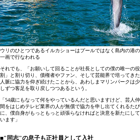
ウリのひとつであるイルカショーはプールではなく島内の港の
一画で行なわれる
それでも、「お願いして回ることが社長としての僕の唯一の役
割」と割り切り、債権者やファン、そして芸能界で培ってきた
人脈に協力を仰ぎ続けたことから、あわしまマリンパークは少
しずつ客足を取り戻しつつあるという。
「54歳にもなって何をやっているんだと思いますけど、芸人仲
間をはじめテレビ業界の人が無償で協力を申し出てくれるたび
に、僕自身がもっともっと頑張らなければと決意を新たにして
います」
■"同志"の息子も正社員として入社