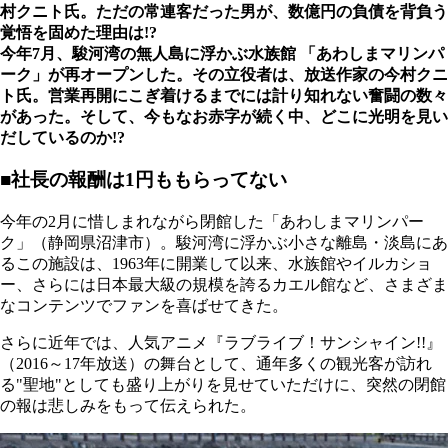
村クニト氏。ただの常連客だった男が、数億円の負債を背負う
覚悟を固めた理由は!?
今年7月、駿河湾の無人島に浮かぶ水族館 「あわしまマリンパ
ーク」が再オープンした。その立役者は、放送作家の今村クニ
ト氏。営業再開にこぎ着けるまでには計り知れない奮闘の数々
があった。そして、今もなお赤字が続く中、どこに光明を見い
だしているのか!?
■社長の報酬は1円ももらってない
今年の2月に惜しまれながら閉館した「あわしまマリンパー
ク」（静岡県沼津市）。駿河湾に浮かぶ小さな離島・淡島にあ
るこの施設は、1963年に開業して以来、水族館やイルカショ
ー、さらには日本最大級の規模を誇るカエル館など、さまざま
なコンテンツでファンを喜ばせてきた。
さらに近年では、人気アニメ『ラブライブ！サンシャイン!!』
（2016～17年放送）の舞台として、通年多くの観光客が訪れ
る"聖地"としても盛り上がりを見せていただけに、突然の閉館
の報は悲しみをもって伝えられた。