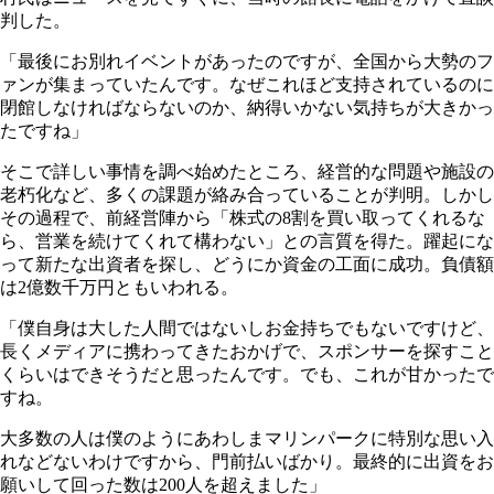
判した。
「最後にお別れイベントがあったのですが、全国から大勢のフ
ァンが集まっていたんです。なぜこれほど支持されているのに
閉館しなければならないのか、納得いかない気持ちが大きかっ
たですね」
そこで詳しい事情を調べ始めたところ、経営的な問題や施設の
老朽化など、多くの課題が絡み合っていることが判明。しかし
その過程で、前経営陣から「株式の8割を買い取ってくれるな
ら、営業を続けてくれて構わない」との言質を得た。躍起にな
って新たな出資者を探し、どうにか資金の工面に成功。負債額
は2億数千万円ともいわれる。
「僕自身は大した人間ではないしお金持ちでもないですけど、
長くメディアに携わってきたおかげで、スポンサーを探すこと
くらいはできそうだと思ったんです。でも、これが甘かったで
すね。
大多数の人は僕のようにあわしまマリンパークに特別な思い入
れなどないわけですから、門前払いばかり。最終的に出資をお
願いして回った数は200人を超えました」