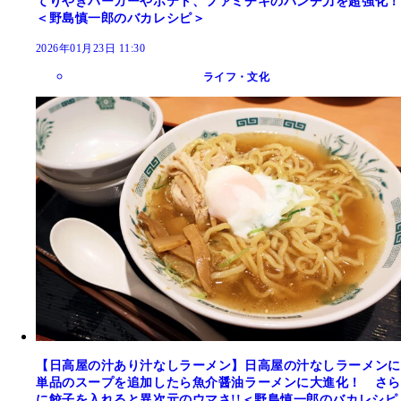
てりやきバーガーやポテト、ファミチキのパンチ力を超強化！
＜野島慎一郎のバカレシピ＞
2026年01月23日 11:30
ライフ・文化
【日高屋の汁あり汁なしラーメン】日高屋の汁なしラーメンに
単品のスープを追加したら魚介醤油ラーメンに大進化！ さら
に餃子を入れると異次元のウマさ!!＜野島慎一郎のバカレシピ