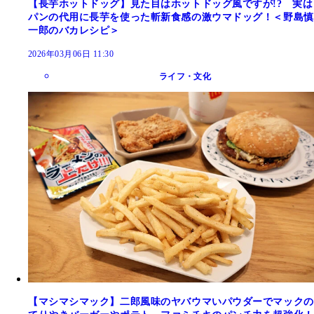
【長芋ホットドッグ】見た目はホットドッグ風ですが!? 実は
パンの代用に長芋を使った斬新食感の激ウマドッグ！＜野島慎
一郎のバカレシピ＞
2026年03月06日 11:30
ライフ・文化
【マシマシマック】二郎風味のヤバウマいパウダーでマックの