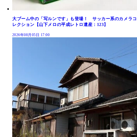
大ブーム中の「写ルンです」も登場！ サッカー系のカメラコ
レクション【山下メロの平成レトロ遺産：123】
2026年08月05日 17:00