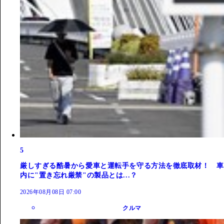
5
厳しすぎる酷暑から愛車と運転手を守る方法を徹底取材！ 車
内に"置き忘れ厳禁"の製品とは...？
2026年08月08日 07:00
クルマ