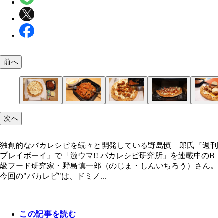
前へ
（１）切る！ 松屋のうまトマハンバーグをテイク
（２）のせる！ ドミノ・ピザのウルトラチーズM
（３）焼く！ ピザ用のとろけるチーズをハンバー
（４）完成！「ウルトラうまトマチーズピザ」
（５）カスタム！ 最後に半熟玉子を戻し、割って
独創的なバカレシピを続々と開発している野島慎一
次へ
トし、トレーの上から半熟玉子を避難させたら、ナ
ズを調達し、ハンバーグとソースを全体にバランス
上からかけ、トースターで焼く。チーズがとろけた
食べよう。味変にはチューブ調味料のバジルやブラ
とフォークでハンバーグを細かくカットする。この
のせていく。もっと大きいサイズのピザで作る場合
成。ここでスライスガーリックやおろしにんにくを
ペッパーがオススメ。ピザなので自由なトッピング
独創的なバカレシピを続々と開発している野島慎一郎氏『週刊
では加熱しなくてOK
まトマの量も増やそう
て焼くのもアリ！
スタムを楽しみましょう！
プレイボーイ』で「激ウマ!! バカレシピ研究所」を連載中のB
級フード研究家・野島慎一郎（のじま・しんいちろう）さん。
今回の"バカレピ"は、ドミノ...
この記事を読む