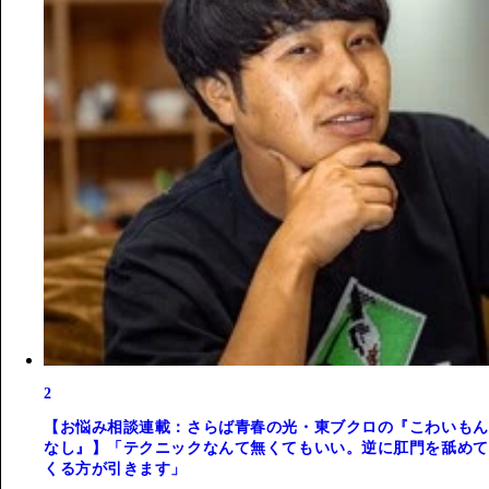
2
【お悩み相談連載：さらば青春の光・東ブクロの『こわいもん
なし』】「テクニックなんて無くてもいい。逆に肛門を舐めて
くる方が引きます」