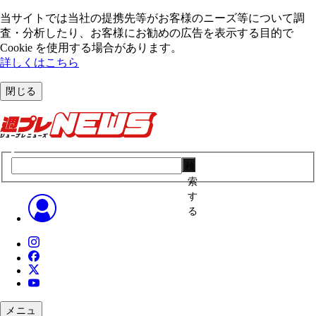
当サイトでは当社の提携先等がお客様のニーズ等について調
査・分析したり、お客様にお勧めの広告を表⽰する⽬的で
Cookie を使⽤する場合があります。
詳しくはこちら
閉じる
検
索
す
る
メニュ