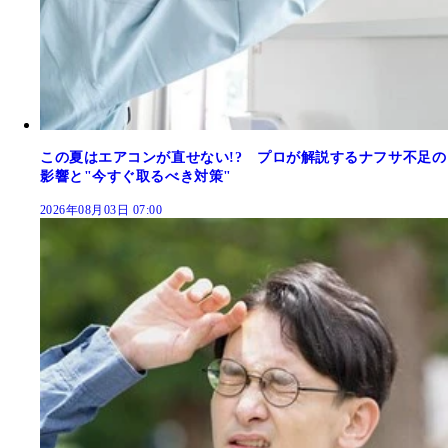
この夏はエアコンが直せない!? プロが解説するナフサ不足の
影響と"今すぐ取るべき対策"
2026年08月03日 07:00