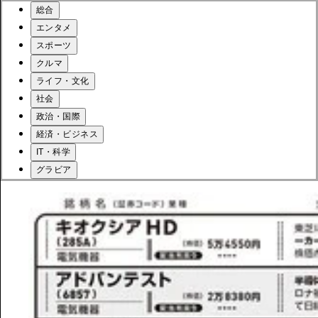
総合
エンタメ
スポーツ
クルマ
ライフ・文化
社会
政治・国際
経済・ビジネス
IT・科学
グラビア