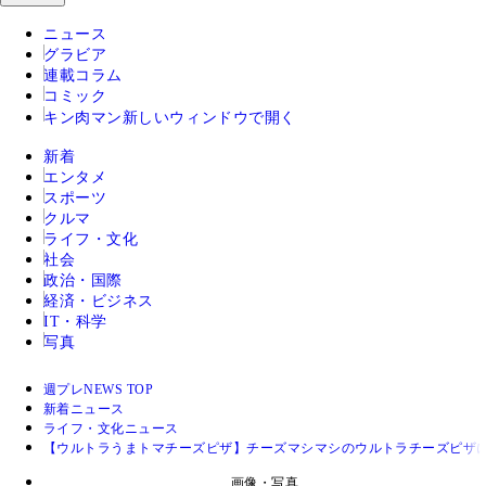
ニュース
グラビア
連載コラム
コミック
キン肉マン
新しいウィンドウで開く
新着
エンタメ
スポーツ
クルマ
ライフ・文化
社会
政治・国際
経済・ビジネス
IT・科学
写真
週プレNEWS TOP
新着ニュース
ライフ・文化ニュース
【ウルトラうまトマチーズピザ】チーズマシマシのウルトラチーズピザに
画像・写真