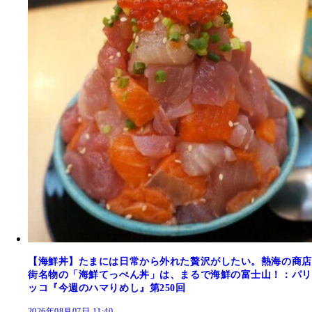
【海鮮丼】たまには日常から外れた贅沢がしたい。熱海の商店
街名物の「海鮮てっぺん丼」は、まるで海鮮の富士山！：パリ
ッコ『今週のハマりめし』第250回
2026年08月07日 11:40