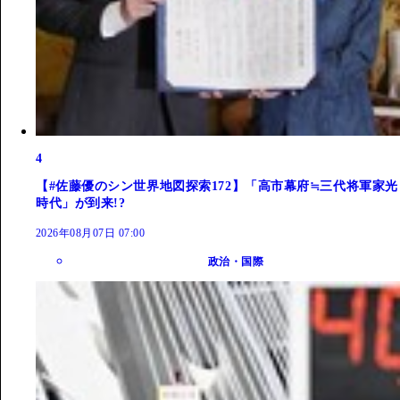
4
【#佐藤優のシン世界地図探索172】「高市幕府≒三代将軍家光
時代」が到来!?
2026年08月07日 07:00
政治・国際