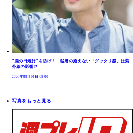
"脳の日焼け"を防げ！ 猛暑の癒えない「グッタリ感」は紫
外線の影響!?
2026年08月01日 08:00
写真をもっと見る