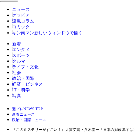
ニュース
グラビア
連載コラム
コミック
キン肉マン
新しいウィンドウで開く
新着
エンタメ
スポーツ
クルマ
ライフ・文化
社会
政治・国際
経済・ビジネス
IT・科学
写真
週プレNEWS TOP
新着ニュース
政治・国際ニュース
『このミステリーがすごい！』大賞受賞・八木圭一「日本の財政赤字は