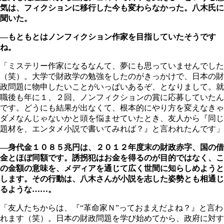
気は、フィクションに移行した今も変わらなかった。八木氏に
聞いた。
―もともとはノンフィクション作家を目指していたそうです
ね。
「ミステリー作家になるなんて、夢にも思っていませんでした
（笑）。大学で財政学の勉強をしたのがきっかけで、日本の財
政問題に物申したいことがいっぱいあるぞ、となりまして。就
職後も年に１、２回、ノンフィクションの賞に応募していたん
です。どうにも結果が出なくて、根本的にやり方を変えなきゃ
ダメなんじゃないかと頭を悩ませていたとき、友人から『同じ
題材を、エンタメ小説で書いてみれば？』と言われたんです」
―身代金１０８５兆円は、２０１２年度末の財政赤字、国の借
金とほぼ同額です。誘拐犯はお金を得るのが目的ではなく、こ
の金額の意味を、メディアを通じて広く世間に知らしめようと
します。その行動は、八木さんが小説を志した姿勢とも相通じ
るような……。
「友人たちからは、『“革命家Ｎ”っておまえだよね？』と言わ
れます（笑）。日本の財政問題を学び始めてから、政府に対す