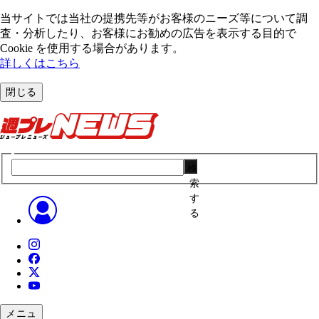
当サイトでは当社の提携先等がお客様のニーズ等について調
査・分析したり、お客様にお勧めの広告を表⽰する⽬的で
Cookie を使⽤する場合があります。
詳しくはこちら
閉じる
検
索
す
る
メニュ