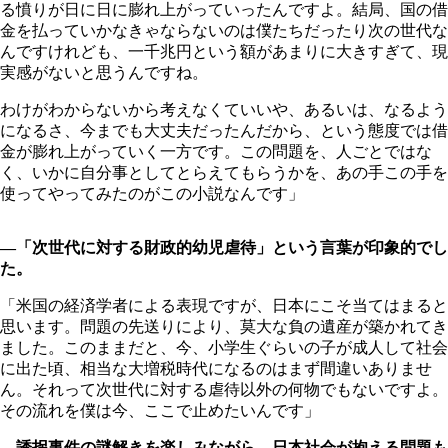
る憤りが日に日に膨れ上がっていったんですよ。結局、国の借
金を払っていかなきゃならないのは僕たちだったり次の世代な
んですけれども、一千兆円という額があまりに大きすぎて、現
実感がないと思うんですね。
わけがわからないから考えなくていいや、あるいは、なるよう
になるさ、今までも大丈夫だったんだから、という態度では借
金が膨れ上がっていく一方です。この問題を、人ごとではな
く、いかに自分事としてとらえてもらうかを、あの手この手を
使ってやってみたのがこの小説なんです」
―「次世代に対する財政的幼児虐待」という言葉が印象的でし
た。
「米国の経済学者による表現ですが、日本にこそ当てはまると
思います。問題の先送りにより、莫大な負の遺産が築かれてき
ました。このままだと、今、小学生ぐらいの子が成人して社会
に出た頃、相当な大増税時代になるのはまず間違いありませ
ん。それって次世代に対する虐待以外の何物でもないですよ。
その流れを僕は今、ここで止めたいんです」
―誘拐事件の謎解きを楽しみながら、日本社会が抱える問題も