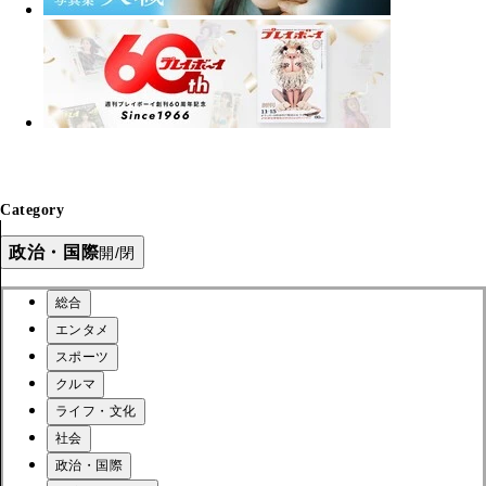
Category
政治・国際
開/閉
総合
エンタメ
スポーツ
クルマ
ライフ・文化
社会
政治・国際