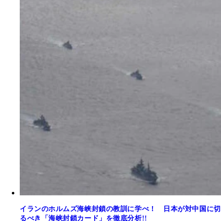
イランのホルムズ海峡封鎖の教訓に学べ！ 日本が対中国に切
るべき「海峡封鎖カード」を徹底分析!!