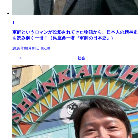
1
軍師というロマンが投影されてきた物語から、日本人の精神史
を読み解く一冊！（呉座勇一著『軍師の日本史』）
2026年08月04日 06:30
社会