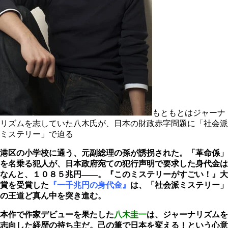
もともとはジャーナ
リズムを志していた八木氏が、日本の財政赤字問題に「社会派
ミステリー」で迫る
港区の小学校に通う、元副総理の孫が誘拐された。「革命係」
を名乗る犯人が、日本政府宛ての犯行声明で要求した身代金は
なんと、１０８５兆円――。『このミステリーがすごい！』大
賞を受賞した
『一千兆円の身代金』
は、「社会派ミステリー」
の王道ど真ん中を突き進む。
本作で作家デビューを果たした
八木圭一
は、ジャーナリズムを
志向した経歴の持ち主だ。己の筆で日本を変える！という心意