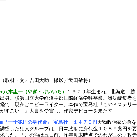
（取材・文／吉田大助 撮影／武田敏将）
●八木圭一（やぎ・けいいち）
１９７９年生まれ、北海道十勝
出身。横浜国立大学経済学部国際経済学科卒業。雑誌編集者を
経て、現在はコピーライター。本作で宝島社『このミステリー
がすごい！』大賞を受賞し、作家デビューを果たす
■『一千兆円の身代金』
宝島社 １４７０円
大物政治家の孫を
誘拐した犯人グループは、日本政府に身代金１０８５兆円を要
求した。「この額は五日前、昨年度末時点でのわが国の財政赤