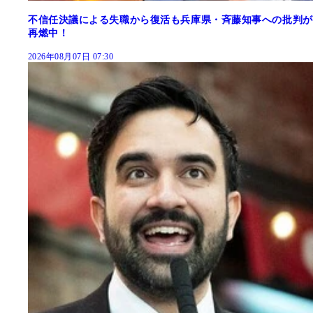
不信任決議による失職から復活も兵庫県・斉藤知事への批判が
再燃中！
2026年08月07日 07:30