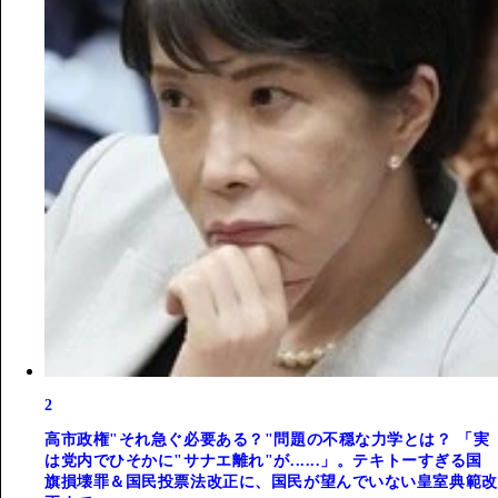
2
高市政権"それ急ぐ必要ある？"問題の不穏な力学とは？ 「実
は党内でひそかに"サナエ離れ"が......」。テキトーすぎる国
旗損壊罪＆国民投票法改正に、国民が望んでいない皇室典範改