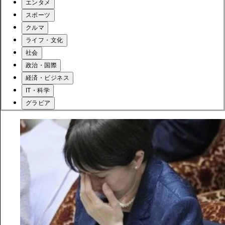
エンタメ
スポーツ
クルマ
ライフ・文化
社会
政治・国際
経済・ビジネス
IT・科学
グラビア