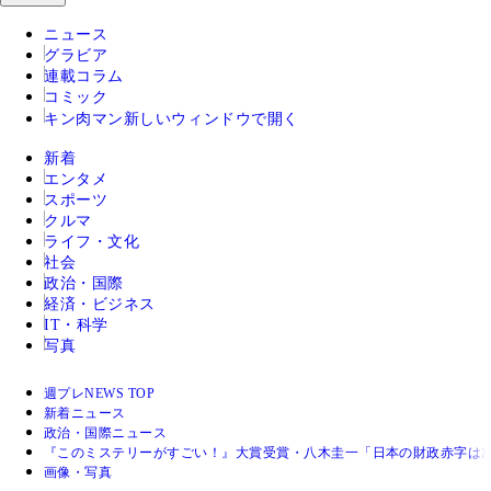
ニュース
グラビア
連載コラム
コミック
キン肉マン
新しいウィンドウで開く
新着
エンタメ
スポーツ
クルマ
ライフ・文化
社会
政治・国際
経済・ビジネス
IT・科学
写真
週プレNEWS TOP
新着ニュース
政治・国際ニュース
『このミステリーがすごい！』大賞受賞・八木圭一「日本の財政赤字は
画像・写真