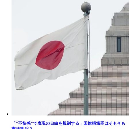
「"不快感"で表現の自由を規制する」国旗損壊罪はそもそも
憲法違反!?