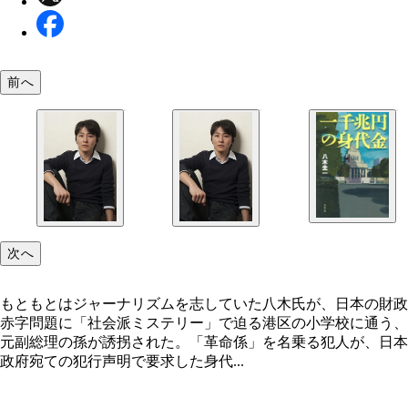
前へ
次へ
もともとはジャーナリズムを志していた八木氏が、日本の財政
赤字問題に「社会派ミステリー」で迫る港区の小学校に通う、
元副総理の孫が誘拐された。「革命係」を名乗る犯人が、日本
政府宛ての犯行声明で要求した身代...