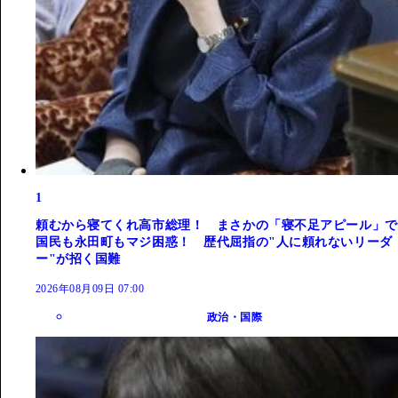
1
頼むから寝てくれ高市総理！ まさかの「寝不足アピール」で
国民も永田町もマジ困惑！ 歴代屈指の"人に頼れないリーダ
ー"が招く国難
2026年08月09日 07:00
政治・国際