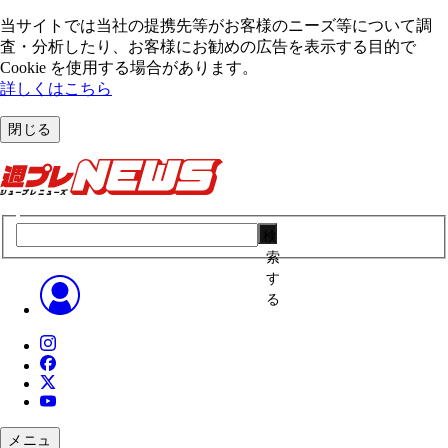
当サイトでは当社の提携先等がお客様のニーズ等について調
査・分析したり、お客様にお勧めの広告を表⽰する⽬的で
Cookie を使⽤する場合があります。
詳しくはこちら
閉じる
検
索
す
る
メニュ