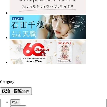
Category
政治・国際
開/閉
総合