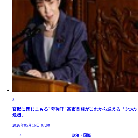
5
官邸に閉じこもる"卑弥呼"高市首相がこれから迎える「3つの
危機」
2026年05月16日 07:00
政治・国際