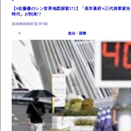
【#佐藤優のシン世界地図探索172】「高市幕府≒三代将軍家光
時代」が到来!?
2026年08月07日 07:00
政治・国際