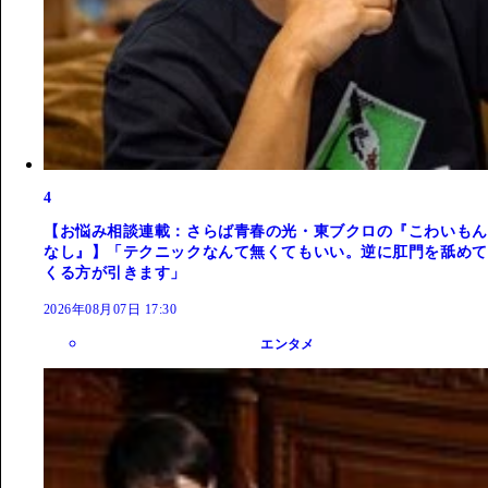
4
【お悩み相談連載：さらば青春の光・東ブクロの『こわいもん
なし』】「テクニックなんて無くてもいい。逆に肛門を舐めて
くる方が引きます」
2026年08月07日 17:30
エンタメ