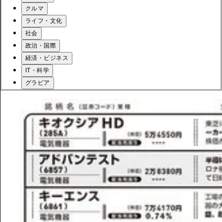
クルマ
ライフ・文化
社会
政治・国際
経済・ビジネス
IT・科学
グラビア