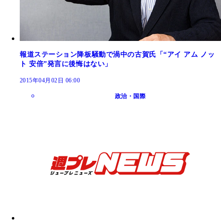
報道ステーション降板騒動で渦中の古賀氏「“アイ アム ノッ
ト 安倍”発言に後悔はない」
2015年04月02日 06:00
政治・国際