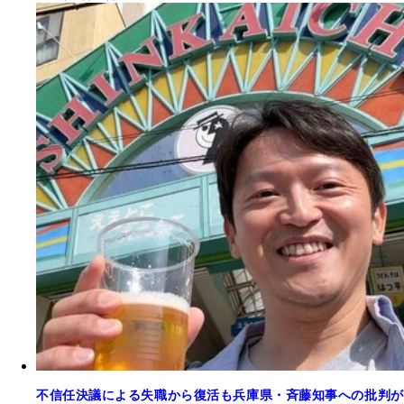
不信任決議による失職から復活も兵庫県・斉藤知事への批判が