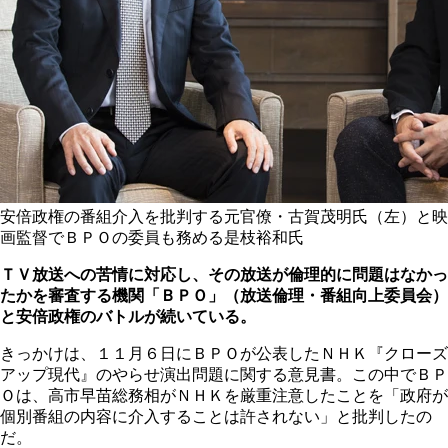
安倍政権の番組介入を批判する元官僚・古賀茂明氏（左）と映
画監督でＢＰＯの委員も務める是枝裕和氏
ＴＶ放送への苦情に対応し、その放送が倫理的に問題はなかっ
たかを審査する機関「ＢＰＯ」（放送倫理・番組向上委員会）
と安倍政権のバトルが続いている。
きっかけは、１１月６日にＢＰＯが公表したＮＨＫ『クローズ
アップ現代』のやらせ演出問題に関する意見書。この中でＢＰ
Ｏは、高市早苗総務相がＮＨＫを厳重注意したことを「政府が
個別番組の内容に介入することは許されない」と批判したの
だ。