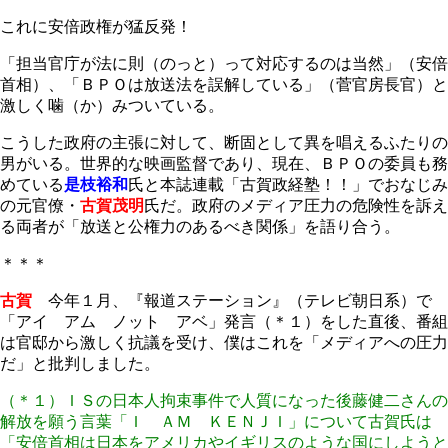
これに安倍政権が猛反発！
「担当官庁が法に則（のっと）って対応するのは当然」（安倍
首相）、「ＢＰＯは放送法を誤解している」（菅官房長官）と
激しく噛（か）みついている。
こうした政府の主張に対して、断固として異を唱えるふたりの
男がいる。世界的な映画監督であり、現在、ＢＰＯの委員も務
めている
是枝裕和
氏と本誌連載「古賀政経塾！！」でおなじみ
の元官僚・
古賀茂明
氏だ。政府のメディア圧力の危険性を訴え
る両者が「放送と公権力のあるべき関係」を語り合う。
＊＊＊
古賀
今年１月、『報道ステーション』（テレビ朝日系）で
「アイ アム ノット アベ」発言（＊１）をした直後、番組
は官邸から激しく抗議を受け、僕はこれを「メディアへの圧力
だ」と批判しました。
（＊１）ＩＳの日本人拘束事件で人質になった後藤健二さんの
解放を願う言葉「Ｉ ＡＭ ＫＥＮＪＩ」について古賀氏は
「安倍首相は日本をアメリカやイギリスのような国にしようと