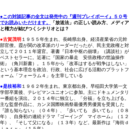
●この対談記事の全文は発売中の『週刊プレイボーイ』５０号
でお読みいただけます。
「放送法」の正しい読み方、メディア
と権力が結びつくシナリオとは？
●古賀茂明
１９５５年生まれ、長崎県出身。経済産業省の元幹
部官僚。霞が関の改革派のリーダーだったが、民主党政権と対
立して２０１１年退官。著書『日本中枢の崩壊』（講談社）が
ベストセラーに。近著に『国家の暴走 安倍政権の世論操作
術』（角川新書）。１５年から「改革はするが戦争はしない」
という基本理念を政治、行政、社会に広げる活動のプラットフ
ォーム「フォーラム４」を主宰している
●是枝裕和
１９６２年生まれ。東京都出身。早稲田大学第一文
学部卒業後、テレビマンユニオンに参加。主にドキュメンタリ
ー番組を演出。２０１４年に独立し、「分福」を立ち上げる。
主な監督作品に、カンヌ国際映画祭最優秀男優賞を受賞した
『誰も知らない』（０４年）、『歩いても 歩いても』（０８
年）、自身初の連続ドラマ『ゴーイング マイホーム』（１２
年）、『そして父になる』（１３年）など。最新作は『海街ｄ
ｉａｒｙ』（１５年）