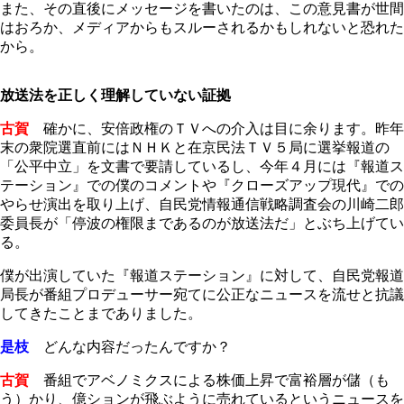
また、その直後にメッセージを書いたのは、この意見書が世間
はおろか、メディアからもスルーされるかもしれないと恐れた
から。
放送法を正しく理解していない証拠
古賀
確かに、安倍政権のＴＶへの介入は目に余ります。昨年
末の衆院選直前にはＮＨＫと在京民法ＴＶ５局に選挙報道の
「公平中立」を文書で要請しているし、今年４月には『報道ス
テーション』での僕のコメントや『クローズアップ現代』での
やらせ演出を取り上げ、自民党情報通信戦略調査会の川崎二郎
委員長が「停波の権限まであるのが放送法だ」とぶち上げてい
る。
僕が出演していた『報道ステーション』に対して、自民党報道
局長が番組プロデューサー宛てに公正なニュースを流せと抗議
してきたことまでありました。
是枝
どんな内容だったんですか？
古賀
番組でアベノミクスによる株価上昇で富裕層が儲（も
う）かり、億ションが飛ぶように売れているというニュースを