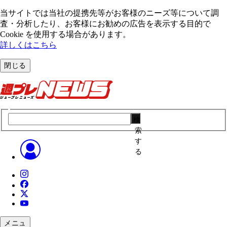
当サイトでは当社の提携先等がお客様のニーズ等について調
査・分析したり、お客様にお勧めの広告を表⽰する⽬的で
Cookie を使⽤する場合があります。
詳しくはこちら
閉じる
検
索
す
る
メニュ