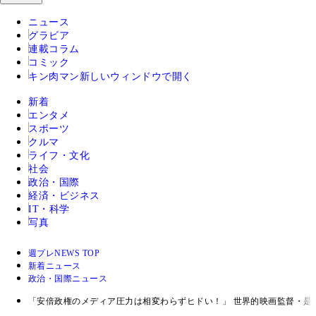
ニュース
グラビア
連載コラム
コミック
キン肉マン
新しいウィンドウで開く
新着
エンタメ
スポーツ
クルマ
ライフ・文化
社会
政治・国際
経済・ビジネス
IT・科学
写真
週プレNEWS TOP
新着ニュース
政治・国際ニュース
「安倍政権のメディア圧力は相変わらずヒドい！」 世界的映画監督・是