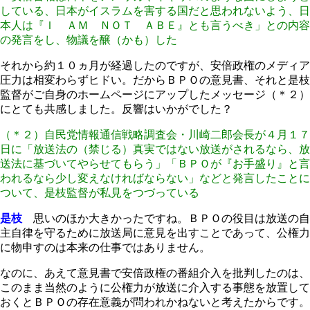
している、日本がイスラムを害する国だと思われないよう、日
本人は『Ｉ ＡＭ ＮＯＴ ＡＢＥ』とも言うべき」との内容
の発言をし、物議を醸（かも）した
それから約１０ヵ月が経過したのですが、安倍政権のメディア
圧力は相変わらずヒドい。だからＢＰＯの意見書、それと是枝
監督がご自身のホームページにアップしたメッセージ（＊２）
にとても共感しました。反響はいかがでした？
（＊２）自民党情報通信戦略調査会・川崎二郎会長が４月１７
日に「放送法の（禁じる）真実ではない放送がされるなら、放
送法に基づいてやらせてもらう」「ＢＰＯが『お手盛り』と言
われるなら少し変えなければならない」などと発言したことに
ついて、是枝監督が私見をつづっている
是枝
思いのほか大きかったですね。ＢＰＯの役目は放送の自
主自律を守るために放送局に意見を出すことであって、公権力
に物申すのは本来の仕事ではありません。
なのに、あえて意見書で安倍政権の番組介入を批判したのは、
このまま当然のように公権力が放送に介入する事態を放置して
おくとＢＰＯの存在意義が問われかねないと考えたからです。