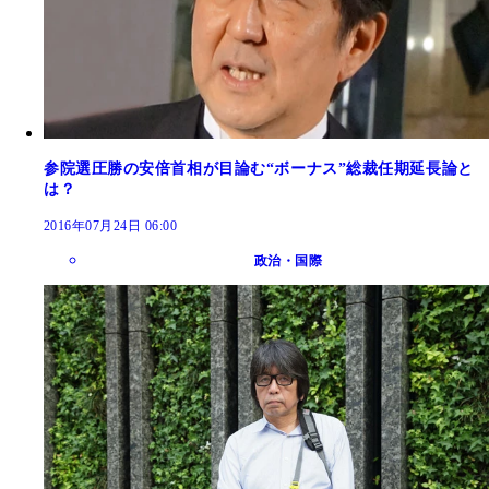
参院選圧勝の安倍首相が目論む“ボーナス”総裁任期延長論と
は？
2016年07月24日 06:00
政治・国際