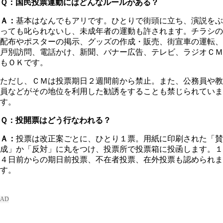
Ｑ：国民投票運動にはどんなルールがある？
Ａ：
基本はなんでもアリです。ひとりで街頭に立ち、演説をぶ
っても叱られないし、未成年者の運動も許されます。チラシの
配布やポスターの掲示、グッズの作成・販売、街宣車の運転、
戸別訪問、電話かけ、新聞、バナー広告、テレビ、ラジオＣＭ
もＯＫです。
ただし、ＣＭは投票期日２週間前から禁止。また、公務員や教
員などがその地位を利用した勧誘をすることも禁じられていま
す。
Ｑ：投開票はどう行なわれる？
Ａ：
投票は改正案ごとに、ひとり１票。用紙に印刷された「賛
成」か「反対」に丸をつけ、投票所で投票箱に投函します。１
４日前からの期日前投票、不在者投票、在外投票も認められま
す。