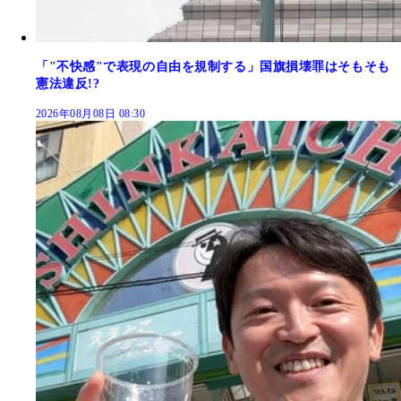
「"不快感"で表現の自由を規制する」国旗損壊罪はそもそも
憲法違反!?
2026年08月08日 08:30