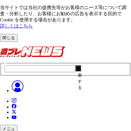
当サイトでは当社の提携先等がお客様のニーズ等について調
査・分析したり、お客様にお勧めの広告を表⽰する⽬的で
Cookie を使⽤する場合があります。
詳しくはこちら
閉じる
検
索
す
る
メニュ