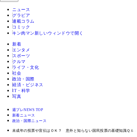
ニュース
グラビア
連載コラム
コミック
キン肉マン
新しいウィンドウで開く
新着
エンタメ
スポーツ
クルマ
ライフ・文化
社会
政治・国際
経済・ビジネス
IT・科学
写真
週プレNEWS TOP
新着ニュース
政治・国際ニュース
未成年の投票や宣伝はＯＫ？ 意外と知らない国民投票の基礎知識Ｑ＆