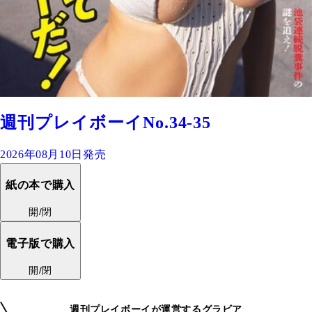
週刊プレイボーイNo.34-35
2026年08月10日発売
紙の本で購入
開/閉
電子版で購入
開/閉
週刊プレイボーイが運営するグラビア