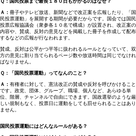
Ｑ：国民投票まで最長１８０日もかかるのはなぜ？
Ａ：
冊子やテレビ放送、新聞などで改正案を広報したり、「国
民投票運動」を展開する期間が必要だからです。国会では国民
投票広報協議会（衆参各１０名で構成）が設置され、改正案の
内容や、賛成、反対の意見などを掲載した冊子を作成して配布
するなどの広報が行なわれます。
賛成、反対は公平かつ平等に扱われるルールとなっていて、双
方の意見に割り当てられるページ数や放送時間は同じでなけれ
ばなりません。
Ｑ：「国民投票運動」ってなんのこと？
Ａ：
有権者に対して、憲法改正の賛成や反対を呼びかけること
です。政党、団体、グループ、職場、個人など、あらゆる単
位、階層、チャンネルで自由にできます。国政選挙のような厳
しい規制もなく、投票日に運動をしても罰せられることはあり
ません。
国民投票運動にはどんなルールがある？