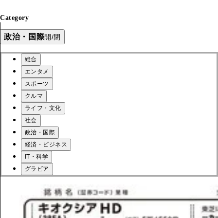
Category
政治・国際
開/閉
総合
エンタメ
スポーツ
クルマ
ライフ・文化
社会
政治・国際
経済・ビジネス
IT・科学
グラビア