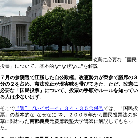
改憲に必要な「国民
投票」について、基本的な“なぜなに”を解説
７月の参院選で圧勝した自公政権。改憲勢力が衆参で議席の３
分の２を占め、憲法改正が現実味を帯びてきた。ただ、改憲に
必要な「国民投票」について、投票の手順やルールを知ってい
る人は少ないはず。
そこで
『週刊プレイボーイ』３４・３５合併号
では、「国民投
票」の基本的な“なぜなに”を、２００５年から国民投票法の起
草に関わった
南部義典
元慶應義塾大学講師に解説してもらっ
た。