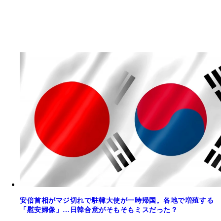
安倍首相がマジ切れで駐韓大使が一時帰国。各地で増殖する
「慰安婦像」…日韓合意がそもそもミスだった？