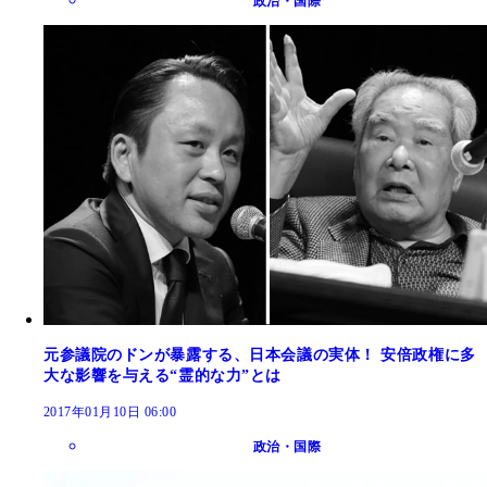
政治・国際
元参議院のドンが暴露する、日本会議の実体！ 安倍政権に多
大な影響を与える“霊的な力”とは
2017年01月10日 06:00
政治・国際