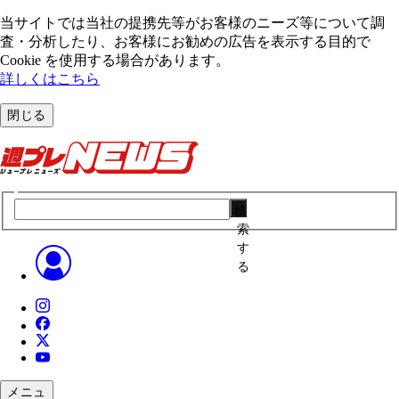
当サイトでは当社の提携先等がお客様のニーズ等について調
査・分析したり、お客様にお勧めの広告を表⽰する⽬的で
Cookie を使⽤する場合があります。
詳しくはこちら
閉じる
検
索
す
る
メニュ