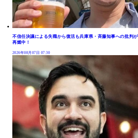
不信任決議による失職から復活も兵庫県・斉藤知事への批判が
再燃中！
2026年08月07日 07:30