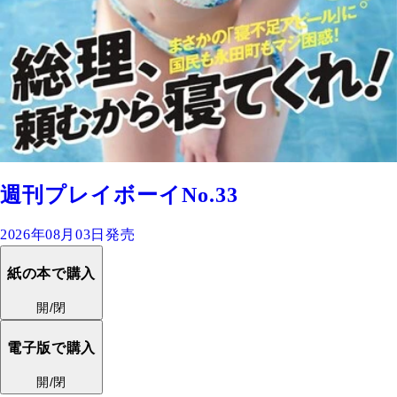
週刊プレイボーイNo.33
2026年08月03日発売
紙の本で購入
開/閉
電子版で購入
開/閉