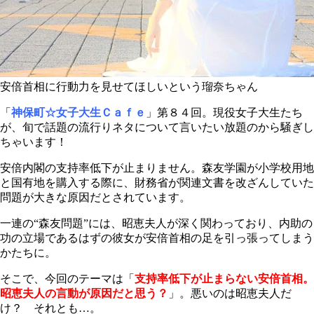
安倍首相に行動力を見せてほしいという瑠奈ちゃん
「
神保町☆女子大生Ｃａｆｅ
」第８４回。現役女子大生たち
が、旬で話題の流行りネタについて言いたい放題のから騒ぎし
ちゃいます！
安倍内閣の支持率低下が止まりません。森友学園が小学校用地
と国有地を購入する際に、財務省が関連文書を改ざんしていた
問題が大きな原因だとされています。
一連の“森友問題”には、昭恵夫人が深く関わっており、内助の
功の立場であるはずの彼女が安倍首相の足を引っ張ってしまう
かたちに。
そこで、今回のテーマは「
支持率低下が止まらない安倍首相。
昭恵夫人の言動が原因だと思う？
」。悪いのは昭恵夫人だ
け？ それとも…。