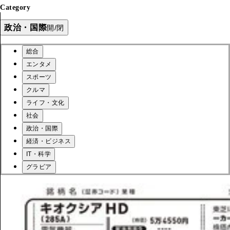
Category
政治・国際
開/閉
総合
エンタメ
スポーツ
クルマ
ライフ・文化
社会
政治・国際
経済・ビジネス
IT・科学
グラビア