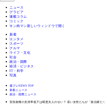
ニュース
グラビア
連載コラム
コミック
キン肉マン
新しいウィンドウで開く
新着
エンタメ
スポーツ
クルマ
ライフ・文化
社会
政治・国際
経済・ビジネス
IT・科学
写真
週プレNEWS TOP
新着ニュース
政治・国際ニュース
安倍政権の支持率低下は昭恵夫人のせい？ 若い女性たちが「政治家たち