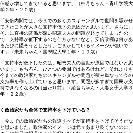
信感が増してきていると思います」（柚月ちゃん・青山学院大
学２年・２０歳）
「安倍内閣では、今までの多くのスキャンダルで世間を騒がせ
てきたことが大きな支持率低下の原因だと思います。さらに、
そこに直接の関係が深い昭恵夫人の問題が起きてしまったの
で、支持率が低下するのも仕方がないなと。安倍政権は何かあ
るたびに隠そうとしたり、ごまかしているイメージが強いで
す」（未来ちゃん・國學院大學１年・１９歳）
「支持率が低下したのは、昭恵夫人の言動が原因ではないと思
います。もちろん、ひとつの要因ではあるけれど、それよりも
今までの政治家たちのスキャンダルや問題が積み重なって今の
支持率を作り上げていると思います。問題が多すぎて国民が支
持できなくなるのは当たり前」（綾音ちゃん・大妻女子大学３
年・２２歳）
く政治家たち全体で支持率を下げている？
「今までの政治家たちの報道すべてが支持率を下げてそうだな
と思いました。政治家のイメージは元々あまり良くないのに、