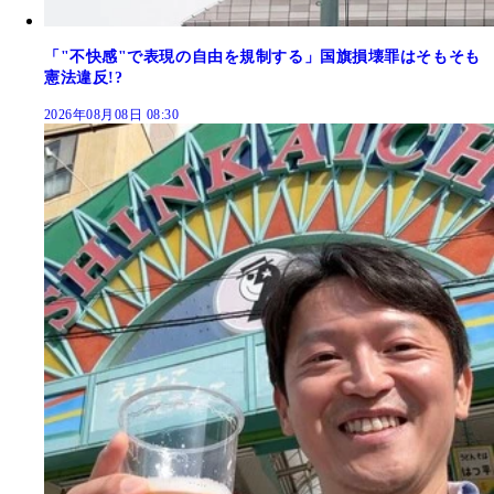
「"不快感"で表現の自由を規制する」国旗損壊罪はそもそも
憲法違反!?
2026年08月08日 08:30