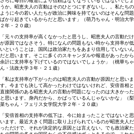
さらに毎日の報道により信頼はなくなっているではないでしょ
うか。昭恵夫人の言動はそのひとつにすぎないし、。私たちの
ように今の若い人たちが政治に興味を持てないのはそんな問題
ばかり起きているからだと思います」（萌乃ちゃん・明治大学
２年・２０歳）
「元々の支持率が高くなかったと思うし、昭恵夫人の言動だけ
が原因ではなさそう。特になんの問題もない時から支持率が低
いということは、国民は政治家たちをあまり信用していないん
だと思います。そこに多くのスキャンダルや報道があったから
余計に支持率を下げているのではないでしょうか」（桃華ちゃ
ん・法政大学３年・２１歳）
「私は支持率が下がったのは昭恵夫人の言動が原因だと思いま
す。今までも決して高かったわけではないけれど、安倍首相と
直接関係のある昭恵夫人の言動が問題になったのは大きかった
と思います。身内だから、かばっているんじゃないかな」（梨
菜ちゃん・フェリス女学院大学２年・２０歳）
「安倍首相の支持率の低下は、今に始まったことではないと思
います。最近大きく問題に取り上げられているのが昭恵夫人だ
っただけで、それが決定的な原因とは言えない。でも政治家た