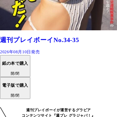
週刊プレイボーイNo.34-35
2026年08月10日発売
紙の本で購入
開/閉
電子版で購入
開/閉
週刊プレイボーイが運営するグラビア
コンテンツサイト『週プレ グラジャパ！』