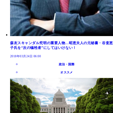
森友スキャンダル究明の重要人物…昭恵夫人の元秘書・谷査恵
子氏を“次の犠牲者”にしてはいけない！
2018年03月24日 06:00
政治・国際
オススメ