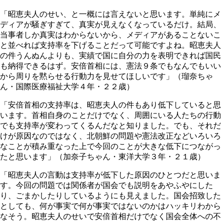
「昭恵夫人のせい、と一概には言えないと思います。単純にメ
ディアが騒ぎすぎて、真実が見えなくなっているだけ。結局、
当事者しか真実はわからないから、メディアがあることないこ
と並べれば支持率を下げることだって可能ですよね。昭恵夫人
の件うんぬんよりも、実績で国に自分の力を表明できれば国民
も納得できるはず。安倍首相には、憲法９条でもなんでもいい
から周りを黙らせる行動力を見せてほしいです」（瑠奈ちゃ
ん・国際医療福祉大学４年・２２歳）
「安倍首相の支持率は、昭恵夫人の件もあり低下していると思
います。首相自身のことだけでなく、周囲にいる人たちの行動
でも支持率が変わってくるんだなと知りました。でも、それだ
けが原因なのではなく、北朝鮮の問題や憲法改正などいろいろ
なことが積み重なった上で今回のことが大きな低下につながっ
たと思います」（加奈子ちゃん・東洋大学３年・２１歳）
「昭恵夫人の言動は支持率が低下した原因のひとつだと思いま
す。今回の問題では関係者が国会でも説明をあやふやにした
り、ごまかしたりしているようにも見えました。国会招致した
としても、何が事実で何が事実ではないのかはハッキリわから
なそう。昭恵夫人のせいで安倍首相だけでなく国会全体への不