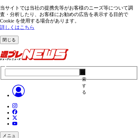
当サイトでは当社の提携先等がお客様のニーズ等について調
査・分析したり、お客様にお勧めの広告を表⽰する⽬的で
Cookie を使⽤する場合があります。
詳しくはこちら
閉じる
検
索
す
る
メニュ