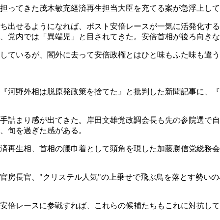
担ってきた茂木敏充経済再生担当大臣を充てる案が急浮上して
ち出せるようになれば、ポスト安倍レースが一気に活発化する
、党内では「異端児」と目されてきた。安倍首相が後ろ向きな
しているが、閣外に去って安倍政権とはひと味もふた味も違う
は『河野外相は脱原発政策を捨てた』と批判した新聞記事に、
手詰まり感が出てきた。岸田文雄党政調会長も先の参院選で自
、旬を過ぎた感がある。
済再生相、首相の腰巾着として頭角を現した加藤勝信党総務会
官房長官、"クリステル人気"の上乗せで飛ぶ鳥を落とす勢い
安倍レースに参戦すれば、これらの候補たちもこれに対抗して