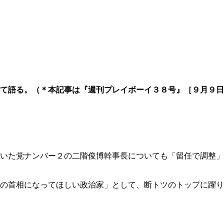
て語る。（
＊本記事は『週刊プレイボーイ
３８号
』［９月９日
いた党ナンバー２の二階俊博幹事長についても「留任で調整」
の首相になってほしい政治家」として、断トツのトップに躍り