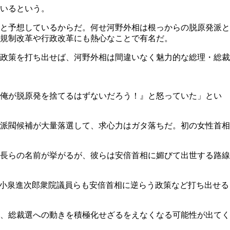
いるという。
と予想しているからだ。何せ河野外相は根っからの脱原発派と
規制改革や行政改革にも熱心なことで有名だ。
政策を打ち出せば、河野外相は間違いなく魅力的な総理・総裁
『俺が脱原発を捨てるはずないだろう！』と怒っていた」とい
派閥候補が大量落選して、求心力はガタ落ちだ。初の女性首相
長らの名前が挙がるが、彼らは安倍首相に媚びて出世する路線
の小泉進次郎衆院議員らも安倍首相に逆らう政策など打ち出せる
、総裁選への動きを積極化せざるをえなくなる可能性が出てく