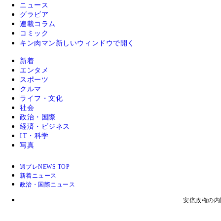
ニュース
グラビア
連載コラム
コミック
キン肉マン
新しいウィンドウで開く
新着
エンタメ
スポーツ
クルマ
ライフ・文化
社会
政治・国際
経済・ビジネス
IT・科学
写真
週プレNEWS TOP
新着ニュース
政治・国際ニュース
安倍政権の内