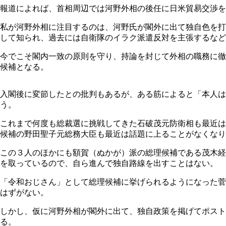
報道によれば、首相周辺では河野外相の後任に日米貿易交渉を
私が河野外相に注目するのは、河野氏が閣外に出て独自色を打
して知られ、過去には自衛隊のイラク派遣反対を主張するなど
今でこそ閣内一致の原則を守り、持論を封じて外相の職務に徹
候補となる。
入閣後に変節したとの批判もあるが、ある筋によると「本人
う。
これまで何度も総裁選に挑戦してきた石破茂元防衛相も最近は
候補の野田聖子元総務大臣も最近は話題に上ることがなくなり
この３人のほかにも額賀（ぬかが）派の総理候補である茂木経
を取っているので、自ら進んで独自路線を出すことはない。
「令和おじさん」として総理候補に挙げられるようになった菅
はずがない。
しかし、仮に河野外相が閣外に出て、独自政策を掲げてポスト
る。