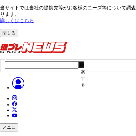
当サイトでは当社の提携先等がお客様のニーズ等について調査・
ります。
詳しくはこちら
閉じる
検
索
す
る
メニュ