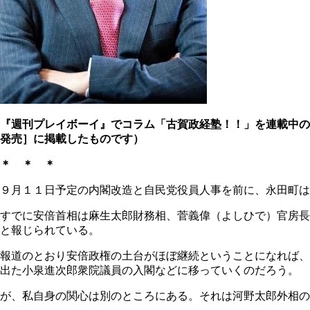
『週刊プレイボーイ』でコラム「古賀政経塾！！」を連載中の
発売］に掲載したものです）
＊ ＊ ＊
９月１１日予定の内閣改造と自民党役員人事を前に、永田町は
すでに安倍首相は麻生太郎財務相、菅義偉（よしひで）官房長
と報じられている。
報道のとおり安倍政権の土台がほぼ継続ということになれば、
出た小泉進次郎衆院議員の入閣などに移っていくのだろう。
が、私自身の関心は別のところにある。それは河野太郎外相の