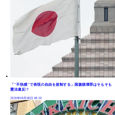
「"不快感"で表現の自由を規制する」国旗損壊罪はそもそも
憲法違反!?
2026年08月08日 08:30