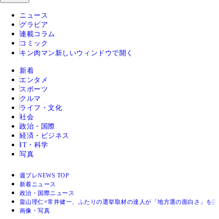
ニュース
グラビア
連載コラム
コミック
キン肉マン
新しいウィンドウで開く
新着
エンタメ
スポーツ
クルマ
ライフ・文化
社会
政治・国際
経済・ビジネス
IT・科学
写真
週プレNEWS TOP
新着ニュース
政治・国際ニュース
畠山理仁×常井健一、ふたりの選挙取材の達人が「地方選の面白さ」を語
画像・写真