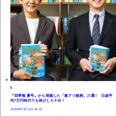
6
『四季報 夏号』から発掘した「激アツ銘柄」25選!! 日経平
均7万円時代でも伸びしろ十分！
2026年07月31日 06:30