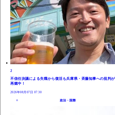
2
不信任決議による失職から復活も兵庫県・斉藤知事への批判が
再燃中！
2026年08月07日 07:30
政治・国際