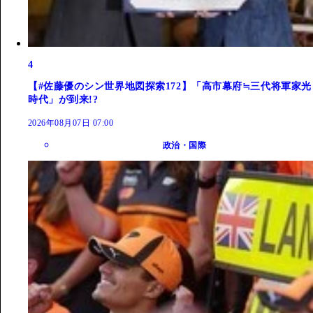
4
【#佐藤優のシン世界地図探索172】「高市幕府≒三代将軍家光
時代」が到来!?
2026年08月07日 07:00
政治・国際