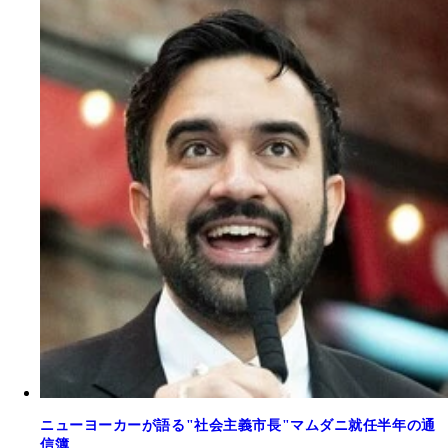
ニューヨーカーが語る"社会主義市長"マムダニ就任半年の通
信簿