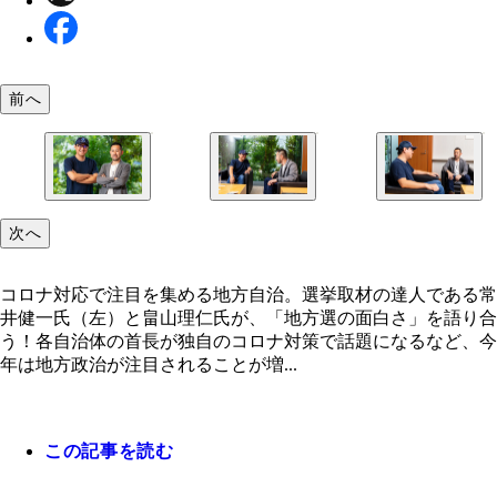
前へ
コロナ対応で注目を集める地方自治！ 選挙取材の
畠山氏は、常井氏の著作『無敗の男 中村喜四郎 
「地方の小さな選挙は候補者も有権者も顔見知りだ
次へ
である常井健一氏（左）と畠山理仁氏が、「地方選
白』（文藝春秋）を激賞。一方、常井氏は『地方選
ら、とにかく濃い」（畠山）「たとえ現職が８割再
白さ」を語り合う！
執筆にあたり「畠山さんの『黙殺』に大いに刺激さ
ても、無駄な地方選はひとつもないんです」（常井
た」という
コロナ対応で注目を集める地方自治。選挙取材の達人である常
井健一氏（左）と畠山理仁氏が、「地方選の面白さ」を語り合
う！各自治体の首長が独自のコロナ対策で話題になるなど、今
年は地方政治が注目されることが増...
この記事を読む