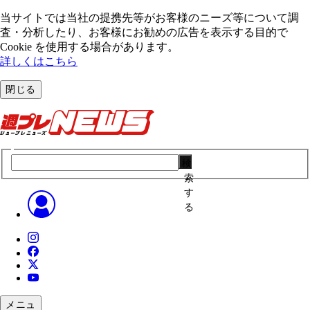
当サイトでは当社の提携先等がお客様のニーズ等について調
査・分析したり、お客様にお勧めの広告を表⽰する⽬的で
Cookie を使⽤する場合があります。
詳しくはこちら
閉じる
検
索
す
る
メニュ