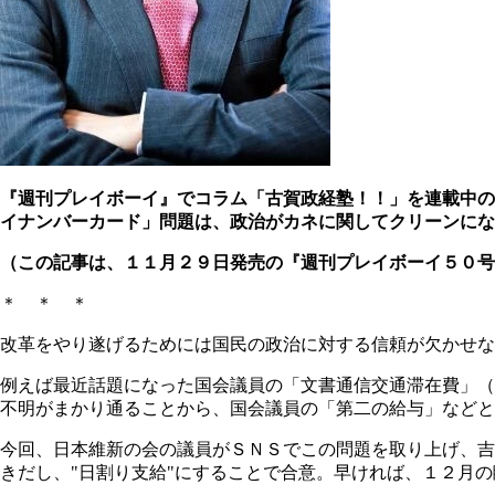
『週刊プレイボーイ』でコラム「古賀政経塾！！」を連載中の
イナンバーカード」問題は、政治がカネに関してクリーンにな
（この記事は、１１月２９日発売の『週刊プレイボーイ５０号
＊ ＊ ＊
改革をやり遂げるためには国民の政治に対する信頼が欠かせな
例えば最近話題になった国会議員の「文書通信交通滞在費」（
不明がまかり通ることから、国会議員の「第二の給与」などと
今回、日本維新の会の議員がＳＮＳでこの問題を取り上げ、吉
きだし、"日割り支給"にすることで合意。早ければ、１２月