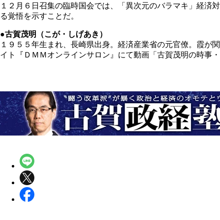
１２月６日召集の臨時国会では、「異次元のバラマキ」経済対
る覚悟を示すことだ。
●古賀茂明（こが・しげあき）
１９５５年生まれ、長崎県出身。経済産業省の元官僚。霞が関
イト『ＤＭＭオンラインサロン』にて動画「古賀茂明の時事