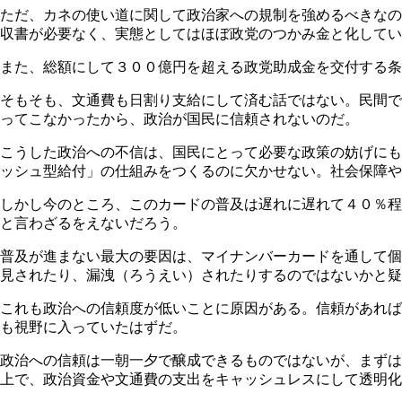
ただ、カネの使い道に関して政治家への規制を強めるべきなの
収書が必要なく、実態としてはほぼ政党のつかみ金と化してい
また、総額にして３００億円を超える政党助成金を交付する条
そもそも、文通費も日割り支給にして済む話ではない。民間で
ってこなかったから、政治が国民に信頼されないのだ。
こうした政治への不信は、国民にとって必要な政策の妨げにも
ッシュ型給付」の仕組みをつくるのに欠かせない。社会保障や
しかし今のところ、このカードの普及は遅れに遅れて４０％程
と言わざるをえないだろう。
普及が進まない最大の要因は、マイナンバーカードを通して個
見されたり、漏洩（ろうえい）されたりするのではないかと疑
これも政治への信頼度が低いことに原因がある。信頼があれば
も視野に入っていたはずだ。
政治への信頼は一朝一夕で醸成できるものではないが、まずは
上で、政治資金や文通費の支出をキャッシュレスにして透明