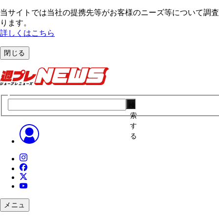
当サイトでは当社の提携先等がお客様のニーズ等について調査・
ります。
詳しくはこちら
閉じる
検
索
す
る
メニュ