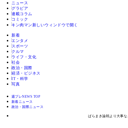
ニュース
グラビア
連載コラム
コミック
キン肉マン
新しいウィンドウで開く
新着
エンタメ
スポーツ
クルマ
ライフ・文化
社会
政治・国際
経済・ビジネス
IT・科学
写真
週プレNEWS TOP
新着ニュース
政治・国際ニュース
ばらまき論戦より大事な