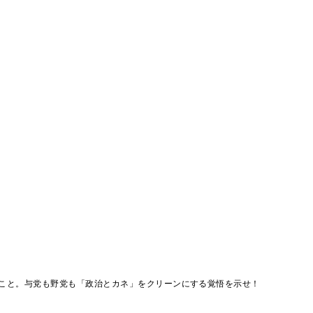
こと。与党も野党も「政治とカネ」をクリーンにする覚悟を示せ！