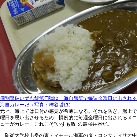
個別撃破いずも飯第四弾は、海自艦艇で毎週金曜日に出される
海自カレーだ（写真：柿谷哲也）
元々、海上では日付の感覚が希薄になる。それを防ぎ、艦上で
曜日を思い出させるため、慣例的に毎週金曜日に出されるメニ
ューがカレー。これこそ"いずも飯"の最強兵器だ。
「防衛大学校出身の東ティモール海軍のダ・コンサティサオ中