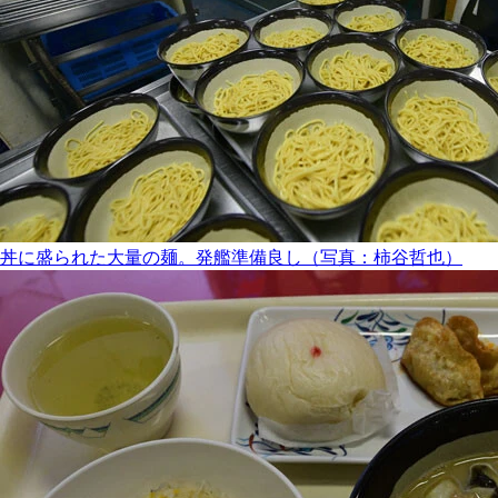
丼に盛られた大量の麺。発艦準備良し（写真：柿谷哲也）