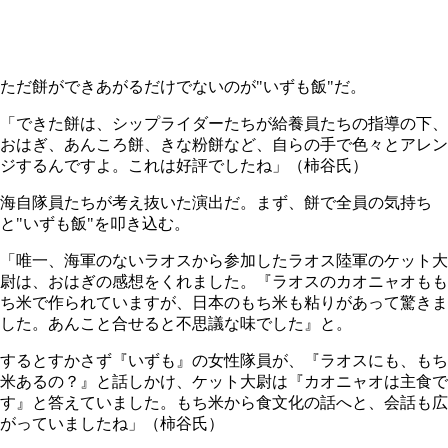
ただ餅ができあがるだけでないのが"いずも飯"だ。
「できた餅は、シップライダーたちが給養員たちの指導の下、
おはぎ、あんころ餅、きな粉餅など、自らの手で色々とアレン
ジするんですよ。これは好評でしたね」（柿谷氏）
海自隊員たちが考え抜いた演出だ。まず、餅で全員の気持ち
と"いずも飯"を叩き込む。
「唯一、海軍のないラオスから参加したラオス陸軍のケット大
尉は、おはぎの感想をくれました。『ラオスのカオニャオもも
ち米で作られていますが、日本のもち米も粘りがあって驚きま
した。あんこと合せると不思議な味でした』と。
するとすかさず『いずも』の女性隊員が、『ラオスにも、もち
米あるの？』と話しかけ、ケット大尉は『カオニャオは主食で
す』と答えていました。もち米から食文化の話へと、会話も広
がっていましたね」（柿谷氏）