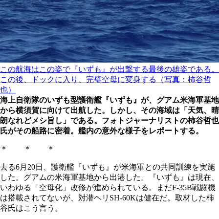
この航海はこの姿で『いずも』が出撃する最後の雄姿である。
この後、ドックに入り、完璧空母に変身する（写真：柿谷哲
也）
海上自衛隊のいずも型護衛艦『いずも』が、グアム米海軍基地
から横須賀に向けて出航した。しかし、その海域は「天気、晴
朗なれどメシ旨し」である。フォトジャーナリストの柿谷哲也
氏がその船路に密着。艦内の意外な様子をレポートする。
＊ ＊ ＊
去る6月20日、護衛艦『いずも』が米海軍との共同訓練を実施
した。グアムの米海軍基地から出港した。『いずも』は現在、
いわゆる「空母化」改修が進められている。まだF-35B戦闘機
は搭載されてないが、対潜ヘリSH-60Kは健在だ。取材した柿
谷氏はこう言う。