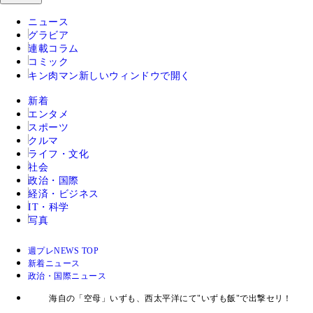
ニュース
グラビア
連載コラム
コミック
キン肉マン
新しいウィンドウで開く
新着
エンタメ
スポーツ
クルマ
ライフ・文化
社会
政治・国際
経済・ビジネス
IT・科学
写真
週プレNEWS TOP
新着ニュース
政治・国際ニュース
海自の「空母」いずも、西太平洋にて"いずも飯"で出撃セリ！