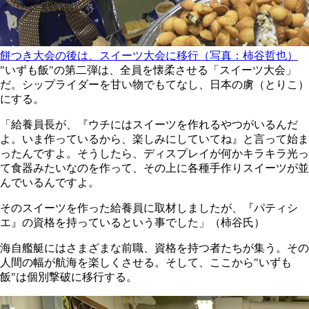
餅つき大会の後は、スイーツ大会に移行（写真：柿谷哲也）
"いずも飯"の第二弾は、全員を懐柔させる「スイーツ大会」
だ。シップライダーを甘い物でもてなし、日本の虜（とりこ）
にする。
「給養員長が、『ウチにはスイーツを作れるやつがいるんだ
よ。いま作っているから、楽しみにしていてね』と言って始ま
ったんですよ。そうしたら、ディスプレイが何かキラキラ光っ
て食器みたいなのを作って、その上に各種手作りスイーツが並
んでいるんですよ。
そのスイーツを作った給養員に取材しましたが、『パティシ
エ』の資格を持っているという事でした」（柿谷氏）
海自艦艇にはさまざまな前職、資格を持つ者たちが集う。その
人間の幅が航海を楽しくさせる。そして、ここから"いずも
飯"は個別撃破に移行する。