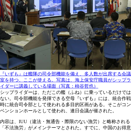
『いずも』は艦隊の司令部機能を備え、多人数が出席する会議
室を持つ。ここが使える。写真は、海上保安庁職員がシップラ
イダーに講義している場面（写真：柿谷哲也）
シップライダーは、ただこの艦（ふね）に乗っているだけでは
ない。司令部機能を発揮できる空母『いずも』には、統合作戦
時に統合司令部として使われる多目的区画がある。そこがコン
ベンションホールとして使われ、連日会議が催された。
内容は、IUU（違法・無通告・際限のない漁労）と略称される
「不法漁労」がメインテーマとされた。すでに、中国のお得意