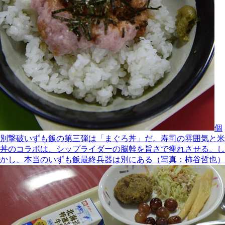
個
別撃破いずも飯の第三弾は「まぐろ丼」だ。寿司の雰囲気と米
丼のコラボは、シップライダーの脳幹を旨さで痺れさせる。し
かし、本当のいずも飯最終兵器は別にある（写真：柿谷哲也）