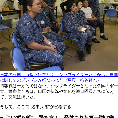
日本の海自、海保だけでなく、シップライダーたちからも自国
に関してのプレゼンが行なわれた（写真：柿谷哲也）
情報戦は一方的ではない。シップライダーとなった各国の軍士
官、警察官たちは、自国の状況や文化を海自隊員たちに伝え
て、交流は続いた。
そして、ここで"必中兵器"が登場する。
■「"いずも飯"、撃ち方！」発射された第一弾は餅