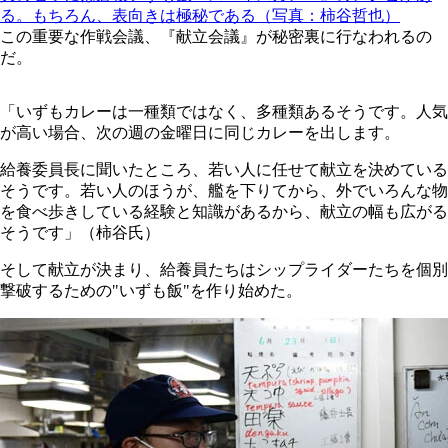
る。もちろん、表向きは極秘である（写真：柿谷哲也）
この重要な作戦会議、『献立会議』が秘密裏に行なわれるの
だ。
「いずもカレーは一種類ではなく、多種類あるそうです。人気
が高い場合、次の週の金曜日に同じカレーを出します。
給養委員長に聞いたところ、若い人に任せて献立を決めている
そうです。若い人のほうが、艦を下りてから、外でいろんな物
を食べ歩きしている経験と知識があるから、献立の幅も広がる
そうです」（柿谷氏）
そして献立が決まり、給養員たちはシップライダーたちを個別
撃破するための"いずも飯"を作り始めた。