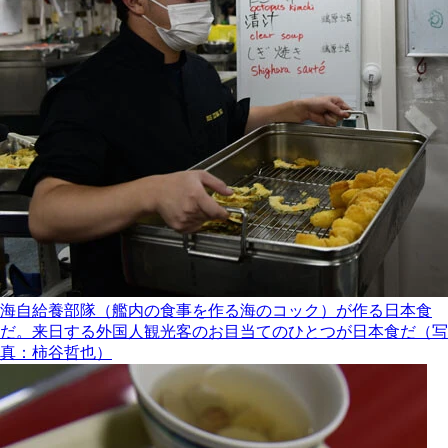
海自給養部隊（艦内の食事を作る海のコック）が作る日本食
だ。来日する外国人観光客のお目当てのひとつが日本食だ（写
真：柿谷哲也）