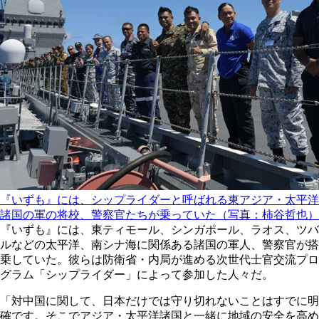
『いずも』には、シップライダーと呼ばれる東アジア・太平洋
諸国の軍の将校、警察官たちが乗っていた（写真：柿谷哲也）
『いずも』には、東ティモール、シンガポール、ラオス、ツバ
ルなどの太平洋、南シナ海に関係ある諸国の軍人、警察官が搭
乗していた。彼らは防衛省・内局が進める次世代士官交流プロ
グラム「シップライダー」によって参加した人々だ。
「対中国に関して、日本だけでは守り切れないことはすでに明
確です。そこでアジア・太平洋諸国と一緒に地域の安全を高め