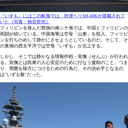
『いずも』にはこの航海では、対潜ヘリSH-60Kが搭載されて
いた（写真：柿谷哲也）
フィリピンを挟んだ西側の南シナ海では、中国とフィリピンの
死闘が続いている。中国海軍は空母「山東」を投入。フィリピ
ンを打ちのめして静かにさせようとしているのだ。そして、そ
の東側の西太平洋では空母『いずも』が北上する。
しかし、そこでは静かなる情報作戦・宣撫（せんぶ）が行われ
る。宣撫とは民衆の人心安定のために行なう援助のこと。つま
り、周囲を味方につけるための行為だ。その決め手となるの
は"いずも飯"だった。