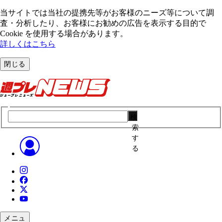
当サイトでは当社の提携先等がお客様のニーズ等について調
査・分析したり、お客様にお勧めの広告を表⽰する⽬的で
Cookie を使⽤する場合があります。
詳しくはこちら
閉じる
検
索
す
る
メニュ