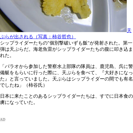
天
ぷらが出される（写真：柿谷哲也）
シップライダーたちの"個別撃破いずも飯"が発射された。第一
弾は天ぷらだ。海老魚雷がシップライダーたちの腹に叩き込ま
れた。
「パラオから参加した警察水上部隊の隊員は、鹿児島、呉に警
備艇をもらいに行った際に、天ぷらを食べて、『大好きになっ
た』と言っていました。天ぷらはシップライダーの間でも有名
でしたね」（柿谷氏）
日本に来たことのあるシップライダーたちは、すでに日本食の
虜になっていた。