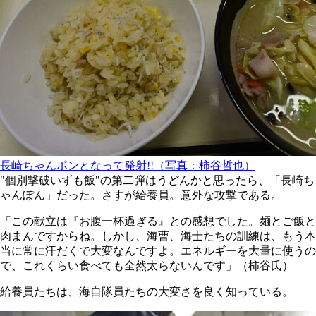
長崎ちゃんポンとなって発射!!（写真：柿谷哲也）
"個別撃破いずも飯"の第二弾はうどんかと思ったら、「長崎ち
ゃんぽん」だった。さすが給養員。意外な攻撃である。
「この献立は『お腹一杯過ぎる』との感想でした。麺とご飯と
肉まんですからね。しかし、海曹、海士たちの訓練は、もう本
当に常に汗だくで大変なんですよ。エネルギーを大量に使うの
で、これくらい食べても全然太らないんです」（柿谷氏）
給養員たちは、海自隊員たちの大変さを良く知っている。