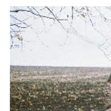
「武力ではなく外交によって平和的に解決する」と
2025年1月のゼレンスキー（47歳）。開戦後から
ペトロ・ポロシェンコ前大統領も異色の経歴の持ち
侵攻当初、総司令官として活躍したバレリー・ザル
2019年5月、大統領に就任したゼレンスキー（当時4