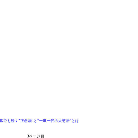
でも続く"正念場"と"一世一代の大芝居"とは
3ページ目