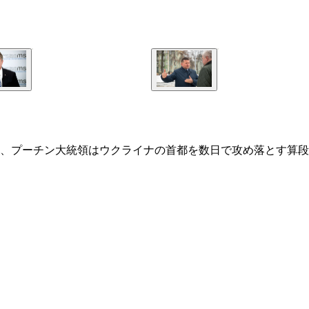
当初、プーチン大統領はウクライナの首都を数日で攻め落とす算段