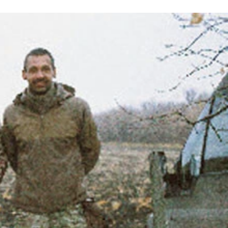
ーチン大統領はまったく対等に扱わず、交渉の席に着かなかっ
使に任命された