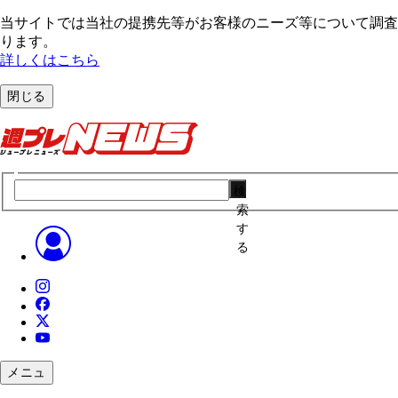
当サイトでは当社の提携先等がお客様のニーズ等について調査・
ります。
詳しくはこちら
閉じる
検
索
す
る
メニュ