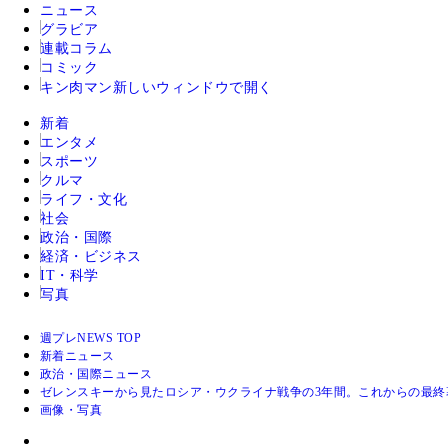
ニュース
グラビア
連載コラム
コミック
キン肉マン
新しいウィンドウで開く
新着
エンタメ
スポーツ
クルマ
ライフ・文化
社会
政治・国際
経済・ビジネス
IT・科学
写真
週プレNEWS TOP
新着ニュース
政治・国際ニュース
ゼレンスキーから見たロシア・ウクライナ戦争の3年間。これからの最終幕
画像・写真