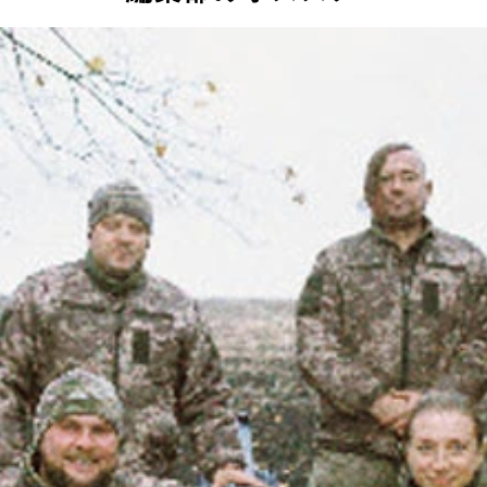
うたって大統領に当選した当時のゼレンスキーを、ロシアのプ
落ちているとはいえ支持率は52％ほど
主で、国内最大手の製菓メーカー社長から政治家に転身した
ジニー氏は2024年に総司令官を解任され、駐英ウクライナ大
1歳）。得票率は73.03％だった