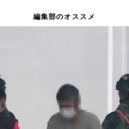
編集部のオススメ
の艦船。6月3日撮影
ク）」。プリンス・グループが運営するものとは別のエリアの
支店（写真／アフロ）
子集団傘下の豪奢なホテル
点があったとみられる大阪府岸和田市内のビル