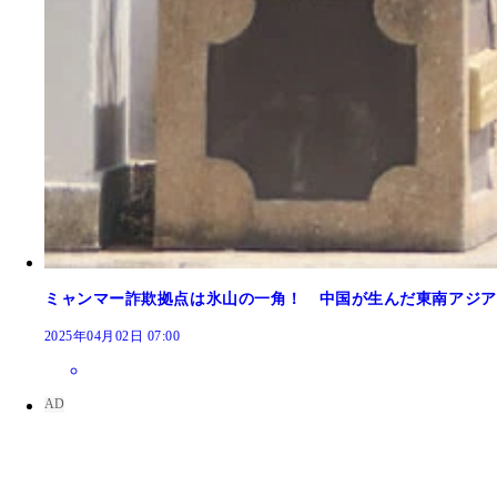
ミャンマー詐欺拠点は氷山の一角！ 中国が生んだ東南アジア
同ホテル
プリンスジャパン社が入居していたとみられる渋谷
2025年04月02日 07:00