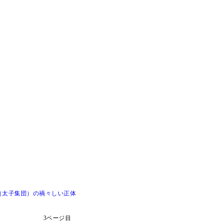
（太子集団）の禍々しい正体
3ページ目