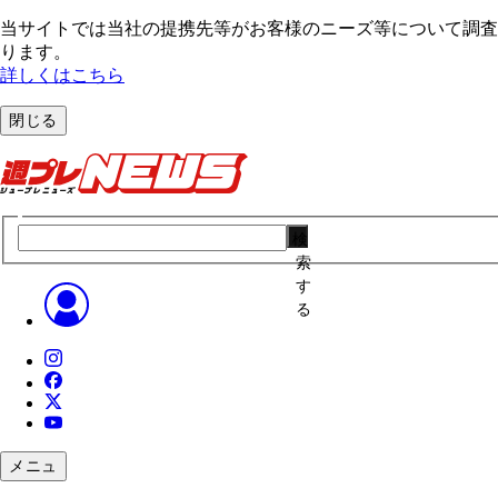
当サイトでは当社の提携先等がお客様のニーズ等について調査・
ります。
詳しくはこちら
閉じる
検
索
す
る
メニュ