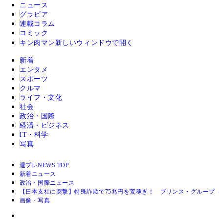
ニュース
グラビア
連載コラム
コミック
キン肉マン
新しいウィンドウで開く
新着
エンタメ
スポーツ
クルマ
ライフ・文化
社会
政治・国際
経済・ビジネス
IT・科学
写真
週プレNEWS TOP
新着ニュース
政治・国際ニュース
【日本支社に突撃】特殊詐欺で75兆円を荒稼ぎ！ プリンス・グループ
画像・写真