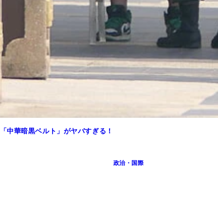
「中華暗黒ベルト」がヤバすぎる！
区内のビル
政治・国際