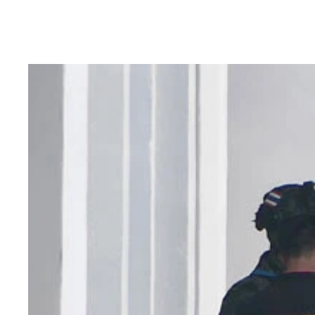
カンボジア海軍のリアム基地に停泊する人民解放軍
カンボジア西部のポイペトにある「園区（詐欺パー
カンボジアの首都プノンペンにあるプリンス銀行の
カンボジア南部の港湾都市シアヌークビルにある太
キャノピーサンズデベロップメントジャパン社の拠