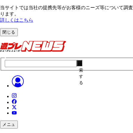
当サイトでは当社の提携先等がお客様のニーズ等について調査・
ります。
詳しくはこちら
閉じる
検
索
す
る
メニュ