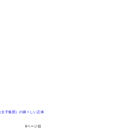
（太子集団）の禍々しい正体
8ページ目