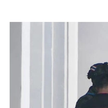
カンボジア海軍のリアム基地に停泊する人民解放軍
カンボジア西部のポイペトにある「園区（詐欺パー
カンボジアの首都プノンペンにあるプリンス銀行の
カンボジア南部の港湾都市シアヌークビルにある太
キャノピーサンズデベロップメントジャパン社の拠