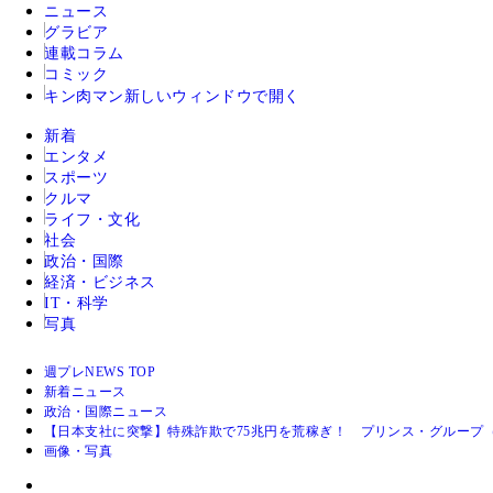
ニュース
グラビア
連載コラム
コミック
キン肉マン
新しいウィンドウで開く
新着
エンタメ
スポーツ
クルマ
ライフ・文化
社会
政治・国際
経済・ビジネス
IT・科学
写真
週プレNEWS TOP
新着ニュース
政治・国際ニュース
【日本支社に突撃】特殊詐欺で75兆円を荒稼ぎ！ プリンス・グループ
画像・写真