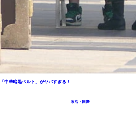
「中華暗黒ベルト」がヤバすぎる！
区内のビル
政治・国際