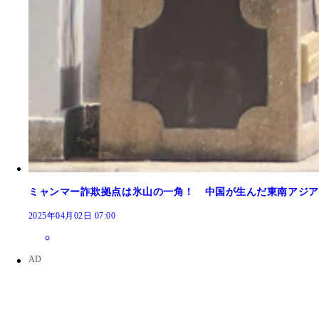
ミャンマー詐欺拠点は氷山の一角！ 中国が生んだ東南アジア
同ホテル
プリンスジャパン社が入居していたとみられる渋谷
2025年04月02日 07:00