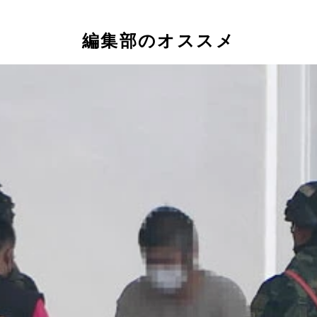
編集部のオススメ
の艦船。6月3日撮影
ク）」。プリンス・グループが運営するものとは別のエリアの
支店（写真／アフロ）
子集団傘下の豪奢なホテル
点があったとみられる大阪府岸和田市内のビル