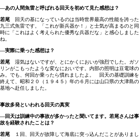
―あの人間魚雷と呼ばれる回天を初めて見た感想は？
若尾
回天の基になっているのは当時世界最高の性能を誇った
九三式魚雷です。「これが新兵器か！」と士気が高まるのと同
時に「これはよく考えられた優秀な兵器だな」と感心しました
ね。
―実際に乗った感想は？
若尾
湿気はないですが、とにかくにおいが強烈でした。ガソ
リンがこもったような変なにおいです。内部の照明は豆電球の
み。でも、何回か乗ったら慣れましたよ。 回天の基礎訓練を
終えて、昭和２０（１９４５）年の６月には山口県の大津島の
基地へ赴任しました。
事故多発といわれる回天の真実
―回天は訓練中の事故が多かったと聞いてます。若尾さんは事
故を経験されたことは？
若尾
１回、回天が故障して海底に突っ込んだことがありまし