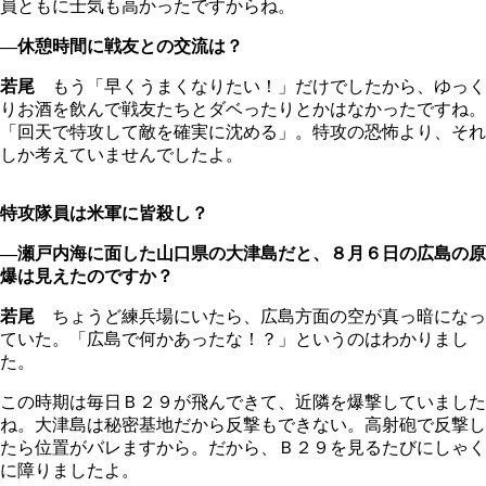
員ともに士気も高かったですからね。
―休憩時間に戦友との交流は？
若尾
もう「早くうまくなりたい！」だけでしたから、ゆっく
りお酒を飲んで戦友たちとダベったりとかはなかったですね。
「回天で特攻して敵を確実に沈める」。特攻の恐怖より、それ
しか考えていませんでしたよ。
特攻隊員は米軍に皆殺し？
―瀬戸内海に面した山口県の大津島だと、８月６日の広島の原
爆は見えたのですか？
若尾
ちょうど練兵場にいたら、広島方面の空が真っ暗になっ
ていた。「広島で何かあったな！？」というのはわかりまし
た。
この時期は毎日Ｂ２９が飛んできて、近隣を爆撃していました
ね。大津島は秘密基地だから反撃もできない。高射砲で反撃し
たら位置がバレますから。だから、Ｂ２９を見るたびにしゃく
に障りましたよ。