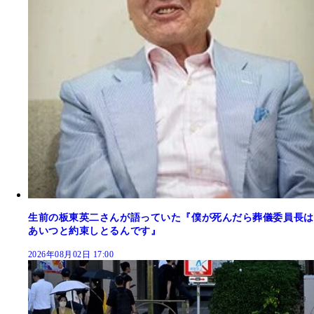
生前の板東英二さんが語っていた『僕が死んだら葬儀委員長は
あいつと約束しとるんです』
2026年08月02日 17:00