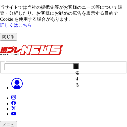
当サイトでは当社の提携先等がお客様のニーズ等について調
査・分析したり、お客様にお勧めの広告を表⽰する⽬的で
Cookie を使⽤する場合があります。
詳しくはこちら
閉じる
検
索
す
る
メニュ