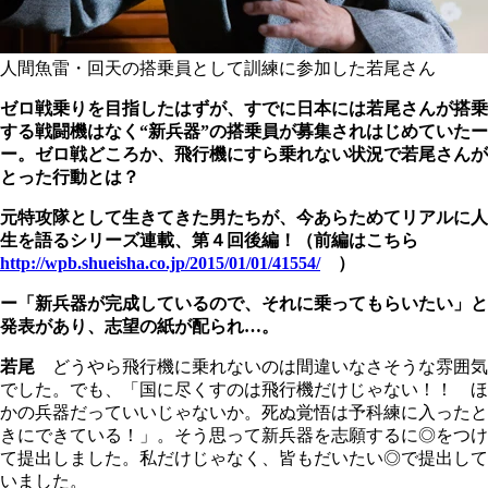
人間魚雷・回天の搭乗員として訓練に参加した若尾さん
ゼロ戦乗りを目指したはずが、すでに日本には若尾さんが搭乗
する戦闘機はなく“新兵器”の搭乗員が募集されはじめていたー
ー。ゼロ戦どころか、飛行機にすら乗れない状況で若尾さんが
とった行動とは？
元特攻隊として生きてきた男たちが、今あらためてリアルに人
生を語るシリーズ連載、第４回後編！（
前編はこちら
http://wpb.shueisha.co.jp/2015/01/01/41554/
）
ー「新兵器が完成しているので、それに乗ってもらいたい」と
発表があり、志望の紙が配られ…。
若尾
どうやら飛行機に乗れないのは間違いなさそうな雰囲気
でした。でも、「国に尽くすのは飛行機だけじゃない！！ ほ
かの兵器だっていいじゃないか。死ぬ覚悟は予科練に入ったと
きにできている！」。そう思って新兵器を志願するに◎をつけ
て提出しました。私だけじゃなく、皆もだいたい◎で提出して
いました。