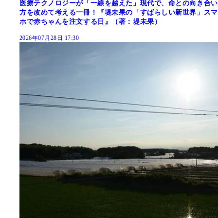
医療テクノロジーが「一線を越えた」現代で、命との向き合い
方を改めて考える一冊！『堤未果の「すばらしい新世界」スマ
ホで赤ちゃんを注文する日』（著：堤未果）
2026年07月28日 17:30