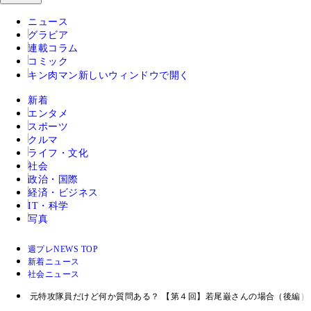
ニュース
グラビア
連載コラム
コミック
キン肉マン
新しいウィンドウで開く
新着
エンタメ
スポーツ
クルマ
ライフ・文化
社会
政治・国際
経済・ビジネス
IT・科学
写真
週プレNEWS TOP
新着ニュース
社会ニュース
元特攻隊員だけど何か質問ある？ 【第４回】若尾巌さんの場合（後編）