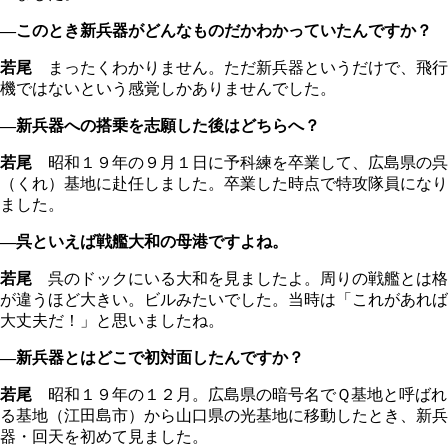
―このとき新兵器がどんなものだかわかっていたんですか？
若尾
まったくわかりません。ただ新兵器というだけで、飛行
機ではないという感覚しかありませんでした。
―新兵器への搭乗を志願した後はどちらへ？
若尾
昭和１９年の９月１日に予科練を卒業して、広島県の呉
（くれ）基地に赴任しました。卒業した時点で特攻隊員になり
ました。
―呉といえば戦艦大和の母港ですよね。
若尾
呉のドックにいる大和を見ましたよ。周りの戦艦とは格
が違うほど大きい。ビルみたいでした。当時は「これがあれば
大丈夫だ！」と思いましたね。
―新兵器とはどこで初対面したんですか？
若尾
昭和１９年の１２月。広島県の暗号名でＱ基地と呼ばれ
る基地（江田島市）から山口県の光基地に移動したとき、新兵
器・回天を初めて見ました。