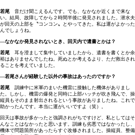
若尾
音だけ聞こえるんです。でも、なかなか近くまで来な
い。結局、故障してから２時間半後に発見されました。潜水夫
が回天の上部を〝コンコン〟とやってきた。私は運がよかった
んでしょうね。
―なかなか発見されないとき、回天内で遺書とかは？
若尾
耳を澄まして集中していましたから、遺書を書くとか余
裕はありませんでしたね。死ぬとか考えるより、ただ救出され
ることを考えていました。
―若尾さんが経験した以外の事故はあったのですか？
若尾
訓練中に米軍のまいた機雷に接触した機体がありまし
た。しかし、機雷の爆発と同時に上部ハッチが吹き飛んで、操
縦員もそのまま射出されるという事故がありましたね。これで
助かったんです。本当に運がいいですよ（笑）。
回天は事故が多かったと強調されがちですけど、私としてはそ
んなことはなかったと思います。訓練も劣悪ではなかったし、
機体で問題箇所があったらすぐ改修されました。操縦員、整備