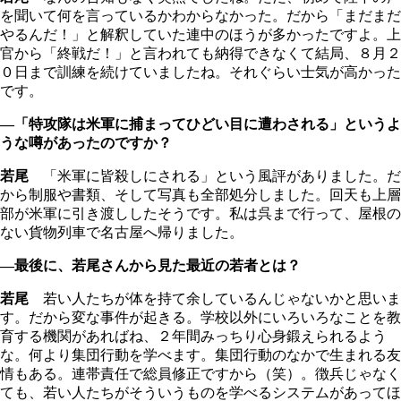
を聞いて何を言っているかわからなかった。だから「まだまだ
やるんだ！」と解釈していた連中のほうが多かったですよ。上
官から「終戦だ！」と言われても納得できなくて結局、８月２
０日まで訓練を続けていましたね。それぐらい士気が高かった
です。
―「特攻隊は米軍に捕まってひどい目に遭わされる」というよ
うな噂があったのですか？
若尾
「米軍に皆殺しにされる」という風評がありました。だ
から制服や書類、そして写真も全部処分しました。回天も上層
部が米軍に引き渡ししたそうです。私は呉まで行って、屋根の
ない貨物列車で名古屋へ帰りました。
―最後に、若尾さんから見た最近の若者とは？
若尾
若い人たちが体を持て余しているんじゃないかと思いま
す。だから変な事件が起きる。学校以外にいろいろなことを教
育する機関があればね、２年間みっちり心身鍛えられるよう
な。何より集団行動を学べます。集団行動のなかで生まれる友
情もある。連帯責任で総員修正ですから（笑）。徴兵じゃなく
ても、若い人たちがそういうものを学べるシステムがあってほ