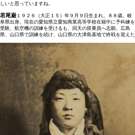
しいと思っていますね。
若尾巌
１９２６（大正１５）年９月９日生まれ。８８歳。岐
阜県出身。現在の愛知県立愛知商業高等学校在籍中に予科練を
受験。航空機の訓練を受けるも、回天の搭乗員へ志願。広島
県、山口県で訓練を続け、山口県の大津島基地で終戦を迎えた