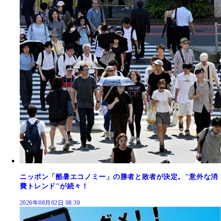
ニッポン「酷暑エコノミー」の勝者と敗者が決定。"意外な消
費トレンド"が続々！
2026年08月02日 08:30