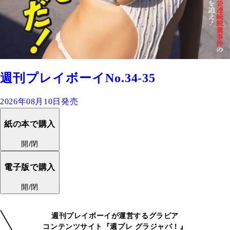
週刊プレイボーイNo.34-35
2026年08月10日発売
紙の本で購入
開/閉
電子版で購入
開/閉
週刊プレイボーイが運営するグラビア
コンテンツサイト『週プレ グラジャパ！』