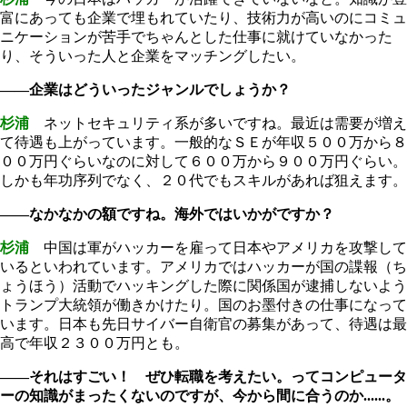
富にあっても企業で埋もれていたり、技術力が高いのにコミュ
ニケーションが苦手でちゃんとした仕事に就けていなかった
り、そういった人と企業をマッチングしたい。
――企業はどういったジャンルでしょうか？
杉浦
ネットセキュリティ系が多いですね。最近は需要が増え
て待遇も上がっています。一般的なＳＥが年収５００万から８
００万円ぐらいなのに対して６００万から９００万円ぐらい。
しかも年功序列でなく、２０代でもスキルがあれば狙えます。
――なかなかの額ですね。海外ではいかがですか？
杉浦
中国は軍がハッカーを雇って日本やアメリカを攻撃して
いるといわれています。アメリカではハッカーが国の諜報（ち
ょうほう）活動でハッキングした際に関係国が逮捕しないよう
トランプ大統領が働きかけたり。国のお墨付きの仕事になって
います。日本も先日サイバー自衛官の募集があって、待遇は最
高で年収２３００万円とも。
――それはすごい！ ぜひ転職を考えたい。ってコンピュータ
ーの知識がまったくないのですが、今から間に合うのか......。