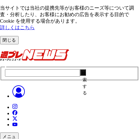
当サイトでは当社の提携先等がお客様のニーズ等について調
査・分析したり、お客様にお勧めの広告を表⽰する⽬的で
Cookie を使⽤する場合があります。
詳しくはこちら
閉じる
検
索
す
る
メニュ