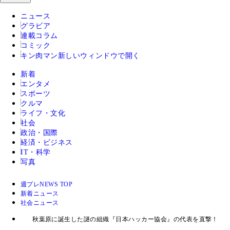
ニュース
グラビア
連載コラム
コミック
キン肉マン
新しいウィンドウで開く
新着
エンタメ
スポーツ
クルマ
ライフ・文化
社会
政治・国際
経済・ビジネス
IT・科学
写真
週プレNEWS TOP
新着ニュース
社会ニュース
秋葉原に誕生した謎の組織『日本ハッカー協会』の代表を直撃！