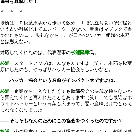
協会を直撃した！
＊ ＊ ＊
場所はＪＲ秋葉原駅から歩いて数分。１階は立ち食いそば屋と
いう古い雑居ビルでエレベーターがない。看板はマジックで書
かれたもの......。失礼ながらここが日本のハッカー組織の本部
とは思えない。
対応してくれたのは、代表理事の
杉浦隆幸
氏。
杉浦
スタートアップはこんなもんですよ（笑）。本部を秋葉
原にしたのも、やっぱりハッカー協会らしいかなと。
――ハッカー協会という名前がインパクト大ですよね。
杉浦
企業から、入会したくても取締役会の決裁が通らないか
ら変えてくれと言われたこともあります（笑）。でも最近はホ
ワイトハッカーという言葉も広まって、悪い意味だけでとらえ
られなくなりました。
――そもそもなんのためにこの協会をつくったのですか？
杉浦
今の日本はハッカーが活躍できていないなと。知識が豊