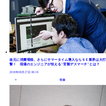
改元に消費増税、さらにサマータイム導入ならＳＥ業界は大打
撃！ 現場のエンジニアが怯える"官製デスマーチ"とは？
2018年08月27日 06:10
社会