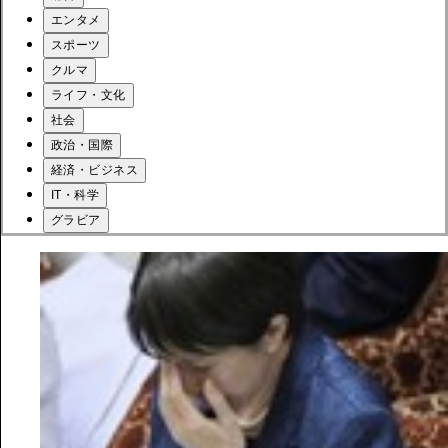
エンタメ
スポーツ
クルマ
ライフ・文化
社会
政治・国際
経済・ビジネス
IT・科学
グラビア