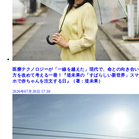
医療テクノロジーが「一線を越えた」現代で、命との向き合い
方を改めて考える一冊！『堤未果の「すばらしい新世界」スマ
ホで赤ちゃんを注文する日』（著：堤未果）
2026年07月28日 17:30