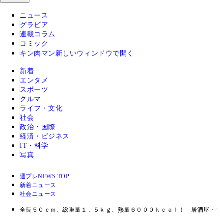
ニュース
グラビア
連載コラム
コミック
キン肉マン
新しいウィンドウで開く
新着
エンタメ
スポーツ
クルマ
ライフ・文化
社会
政治・国際
経済・ビジネス
IT・科学
写真
週プレNEWS TOP
新着ニュース
社会ニュース
全長５０ｃｍ、総重量１．５ｋｇ、熱量６０００ｋｃａｌ！ 居酒屋・