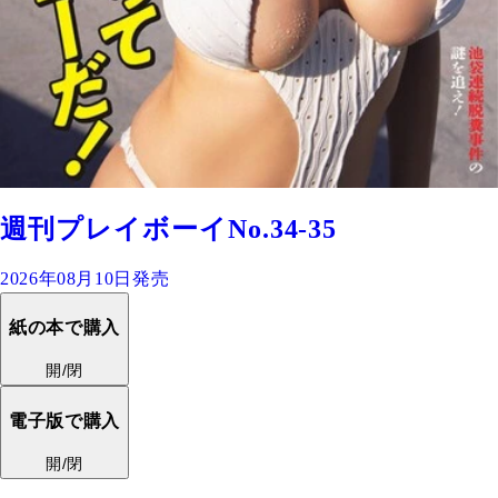
週刊プレイボーイNo.34-35
2026年08月10日発売
紙の本で購入
開/閉
電子版で購入
開/閉