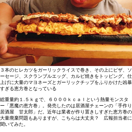
３本のヒレカツをガーリックライスで巻き、その上にピザ、ソ
ーセージ、スクランブルエッグ、カルビ焼きをトッピング。仕
上げに大量のマヨネーズとガーリックチップをふりかけた凶暴
すぎる恵方巻となっている
総重量約１.５ｋｇで、６０００ｋｃａｌという熱量モンスタ
ー「悪魔の恵方巻」。発売したのは居酒屋チェーンの「手作り
居酒屋 甘太郎」だ。近年は業者が作り置きしすぎた恵方巻の
大量廃棄問題もありますが、こちらは大丈夫？ 広報担当者に
聞いてみた。