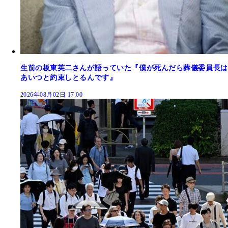
生前の板東英二さんが語っていた『僕が死んだら葬儀委員長は
あいつと約束しとるんです』
2026年08月02日 17:00