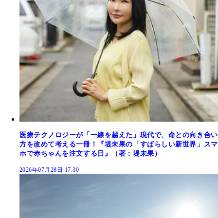
医療テクノロジーが「一線を越えた」現代で、命との向き合い
方を改めて考える一冊！『堤未果の「すばらしい新世界」スマ
ホで赤ちゃんを注文する日』（著：堤未果）
2026年07月28日 17:30