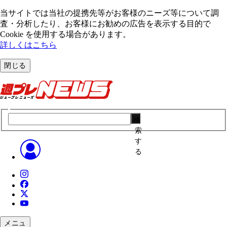
当サイトでは当社の提携先等がお客様のニーズ等について調
査・分析したり、お客様にお勧めの広告を表⽰する⽬的で
Cookie を使⽤する場合があります。
詳しくはこちら
閉じる
検
索
す
る
メニュ