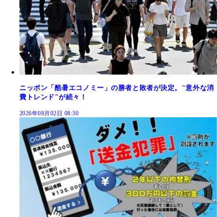
ニッポン「酷暑エコノミー」の勝者と敗者が決定。"意外な消
費トレンド"が続々！
2026年08月02日 08:30