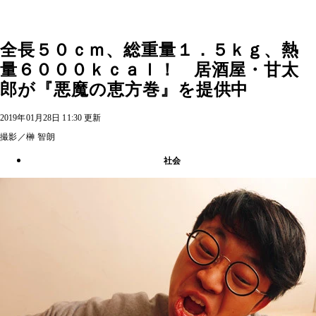
全長５０ｃｍ、総重量１．５ｋｇ、熱
量６０００ｋｃａｌ！ 居酒屋・甘太
郎が『悪魔の恵方巻』を提供中
2019年01月28日 11:30 更新
撮影／榊 智朗
社会