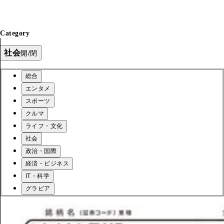
Category
社会
開/閉
総合
エンタメ
スポーツ
クルマ
ライフ・文化
社会
政治・国際
経済・ビジネス
IT・科学
グラビア