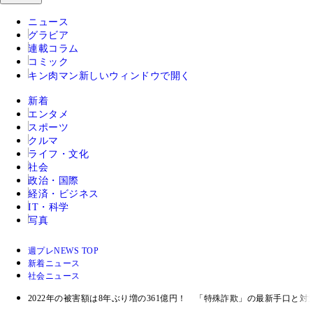
ニュース
グラビア
連載コラム
コミック
キン肉マン
新しいウィンドウで開く
新着
エンタメ
スポーツ
クルマ
ライフ・文化
社会
政治・国際
経済・ビジネス
IT・科学
写真
週プレNEWS TOP
新着ニュース
社会ニュース
2022年の被害額は8年ぶり増の361億円！ 「特殊詐欺」の最新手口と