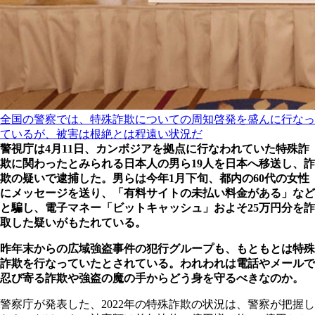
全国の警察では、特殊詐欺についての周知啓発を盛んに行なっ
ているが、被害は根絶とは程遠い状況だ
警視庁は4月11日、カンボジアを拠点に行なわれていた特殊詐
欺に関わったとみられる日本人の男ら19人を日本へ移送し、詐
欺の疑いで逮捕した。男らは今年1月下旬、都内の60代の女性
にメッセージを送り、「有料サイトの未払い料金がある」など
と騙し、電子マネー「ビットキャッシュ」およそ25万円分を詐
取した疑いがもたれている。
昨年末からの広域強盗事件の犯行グループも、もともとは特殊
詐欺を行なっていたとされている。われわれは電話やメールで
忍び寄る詐欺や強盗の魔の手からどう身を守るべきなのか。
警察庁が発表した、2022年の特殊詐欺の状況は、警察が把握し