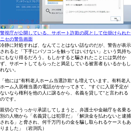
警視庁が公開している、サポート詐欺の罠として仕掛けられた
ニセの警告画面
冷静に対処すれば、なんてことはない話なのだが、警告が表示
されると「下手にパソコンを触ってはいけない」という気持ち
にもなり得るだろう。もしかすると騙されたことには気付か
ず、サポートしてもらったと満足している被害者もいるかもし
れない。
「他には"有料老人ホーム当選詐欺"も増えています。有料老人
ホーム入居権当選の電話がかかってきて、"すぐに入居予定が
ないなら権利を他の人に譲るから、名義を貸して"と言われる
のです。
親切心でうっかり承諾してしまうと、弁護士や金融庁を名乗る
別の人物から「名義貸しは犯罪だ」「解決金を払わないと逮捕
される」と脅され、何千万円もの金を騙し取られるケースもあ
りました」（岩渕氏）