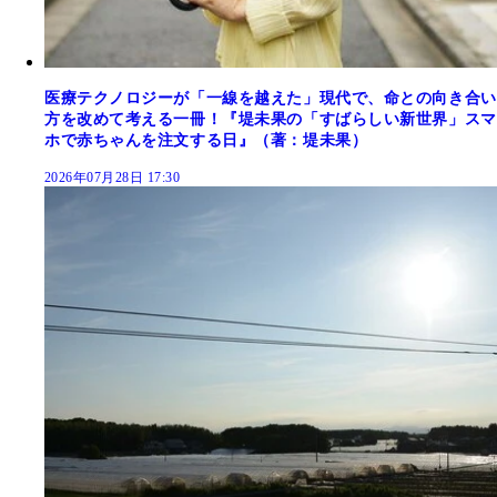
医療テクノロジーが「一線を越えた」現代で、命との向き合い
方を改めて考える一冊！『堤未果の「すばらしい新世界」スマ
ホで赤ちゃんを注文する日』（著：堤未果）
2026年07月28日 17:30