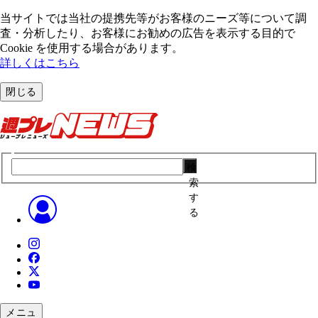
当サイトでは当社の提携先等がお客様のニーズ等について調
査・分析したり、お客様にお勧めの広告を表⽰する⽬的で
Cookie を使⽤する場合があります。
詳しくはこちら
閉じる
検
索
す
る
メニュ