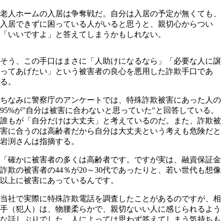
老人ホームの入居は争奪戦だ。自分は入居の予定が無くても、
入居できずに困っている人がいると思うと、親切心からつい
「いいですよ」と答えてしまうかもしれない。
そう、この手口はまさに「人助けになるなら」「必要な人に譲
ってあげたい」という被害者の良心を悪用した詐欺手口であ
る。
ちなみに警察庁のアンケートでは、特殊詐欺被害にあった人の
95%が"自分は被害に合わないと思っていた"と回答している。
誰もが「自分だけは大丈夫」と考えているのだ。また、詐欺被
害に合うのは高齢者だから自分は大丈夫という考えも危険だと
岩渕さんは指摘する。
「確かに被害者の多くは高齢者です。ですが実は、融資保証金
詐欺の被害者の44％が20～30代であったりと、若い世代も想像
以上に被害にあっているんです。
当社で実際に特殊詐欺電話を調査したことがあるのですが、相
手（犯人）は、物腰柔らかで、親切ないい人に感じられるよう
な話しぶりでした。人によっては思わず答えてしまう気持ちも