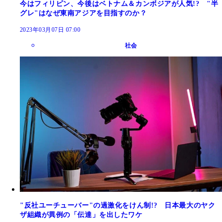
今はフィリピン、今後はベトナム＆カンボジアが人気!? "半
グレ"はなぜ東南アジアを目指すのか？
2023年03月07日 07:00
社会
"反社ユーチューバー"の過激化をけん制!? 日本最大のヤク
ザ組織が異例の「伝達」を出したワケ