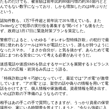
たものだけでも、被害額は前年比約80億円増の約361億円とと
んでもない数字になっており、しかも増加したのは8年ぶりだ
という。
認知件数も、1万7千件超と前年比で20％増えている。また
Twitterなどで犯罪の実行役を募集する"闇バイト"も後をたた
ず、政府は3月17日に緊急対策プランを策定した。
警察庁によると、いわゆる「オレオレ型特殊詐欺」の犯行で最
初に使われるツールは99％が電話だという。誰もが持つように
なったスマホ。「まさか自分が」と気を抜かず、あらためて電
話にまつわる安全について考える必要がありそうだ。
迷惑電話や迷惑SMSを防止するサービスを展開するトビラシス
テムズの広報・岩渕るみ氏はこう語る。
「特殊詐欺は年々巧妙になっていて、最近では"アポ電"が激増
しています。"アポ電"とは、架空の話や偽りの情報を用いて電
話をかけてきて、個人情報や家族構成、資産情報を聞き出す、
いわば詐欺の下準備のようなものです。
相手はあの手この手で質問してきますが、うっかり資産の保管
場所や、家にいる時間帯を答えてしまうと、"今なら強盗に入