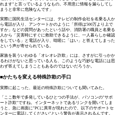
れます"と言っているようなもの。不用意に情報を漏らしてし
まうと非常に危険なんです」
実際に国民生活センターには、テレビの制作会社を名乗る人か
ら電話が入り、アンケートかのように「所得は500万より上で
すか」などの質問があったという話や、消防署の職員と名乗る
人から「災害時にすぐに救助できるように、一人暮らしか確認
をしている」と電話が入り、咄嗟に「はい」と答えてしまった
という声が寄せられている。
家族を装ういわゆる「オレオレ詐欺」には、さすがに引っかか
るわけがないと思っている人も、このような巧妙な電話には思
わず答えてしまうこともあるのではないだろうか。
■かたちを変える特殊詐欺の手口
実際に起こった、最近の特殊詐欺についても聞いてみた。
「ここ数年で多発しているひとつの手法が、パソコンの"サポ
ート詐欺"ですね。インターネットであるリンクを開いてしま
うと、急に画面に"PCに異常が現れたので、以下のサポートセ
ンターに電話してください"という警告が表示されるんです。