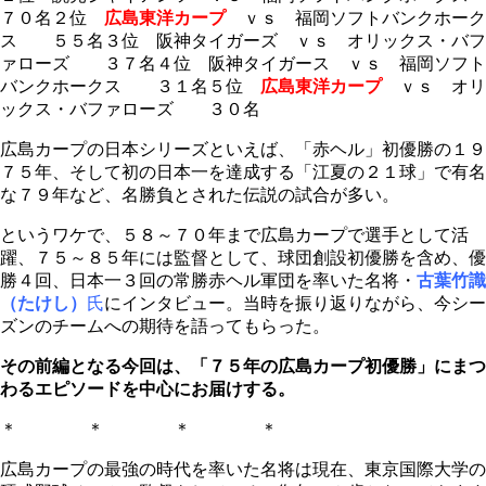
７０名２位
広島東洋カープ
ｖｓ 福岡ソフトバンクホーク
ス ５５名３位 阪神タイガーズ ｖｓ オリックス・バフ
ァローズ ３７名４位 阪神タイガース ｖｓ 福岡ソフト
バンクホークス ３１名５位
広島東洋カープ
ｖｓ オリ
ックス・バファローズ ３０名
広島カープの日本シリーズといえば、「赤ヘル」初優勝の１９
７５年、そして初の日本一を達成する「江夏の２１球」で有名
な７９年など、名勝負とされた伝説の試合が多い。
というワケで、５８～７０年まで広島カープで選手として活
躍、７５～８５年には監督として、球団創設初優勝を含め、優
勝４回、日本一３回の常勝赤ヘル軍団を率いた名将・
古葉竹識
（たけし）
氏
にインタビュー。当時を振り返りながら、今シー
ズンのチームへの期待を語ってもらった。
その前編となる今回は、「７５年の広島カープ初優勝」にまつ
わるエピソードを中心にお届けする。
＊ ＊ ＊ ＊
広島カープの最強の時代を率いた名将は現在、東京国際大学の