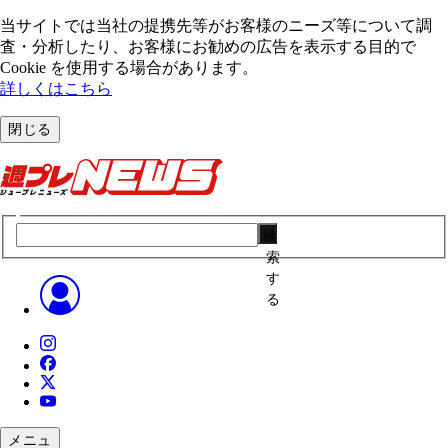
当サイトでは当社の提携先等がお客様のニーズ等について調
査・分析したり、お客様にお勧めの広告を表⽰する⽬的で
Cookie を使⽤する場合があります。
詳しくはこちら
閉じる
検
索
す
る
メニュ