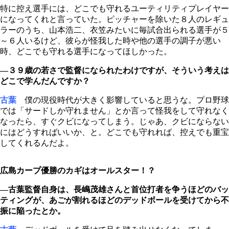
特に控え選手には、どこでも守れるユーティリティプレイヤー
になってくれと言っていた。ピッチャーを除いた８人のレギュ
ラーのうち、山本浩二、衣笠みたいに毎試合出られる選手が５
～６人いるけど、彼らが怪我した時や他の選手の調子が悪い
時、どこでも守れる選手になってほしかった。
―３９歳の若さで監督になられたわけですが、そういう考えは
どこで学んだんですか？
古葉
僕の現役時代が大きく影響していると思うな。プロ野球
では「サードしか守れません」とか言って怪我をして守れなく
なったら、すぐクビになってしまう。じゃあ、クビにならない
にはどうすればいいか、と。どこでも守れれば、控えでも重宝
してくれるんだよ。
広島カープ優勝のカギはオールスター！？
―古葉監督自身は、長嶋茂雄さんと首位打者を争うほどのバッ
ティングが、あごが割れるほどのデッドボールを受けてから不
振に陥ったとか。