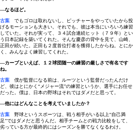
―なるほど。
古葉
でもゴロは取れないし、ピッチャーをやっていたから投
げるモーションも大きい。それでも、彼は本当にいろいろ練習
していた。それが実って、３４試合連続ヒット（７９年）とい
う日本記録を築いてくれた。そんな慶彦の背中を見て、山崎、
正田が続いた。正田も２度首位打者を獲得したからね。とにか
く、みんなよく練習してくれた。
―カープといえば、１２球団随一の練習の厳しさで有名です
ね。
古葉
僕が監督になる前は、ルーツという監督だったんだけ
ど、彼はとにかく“メジャー流”の練習というか、選手にお任せ
だった。僕は、日本の野球はそれではダメだと思って。
―他にはどんなことを考えていましたか？
古葉
野球というスポーツは、戦う相手がいる以上“自己満
足”ではダメだと思うんだ。相手チームとの戦力比較をして、
劣っている方が最終的にはシーズンを勝てなくなるわけ。