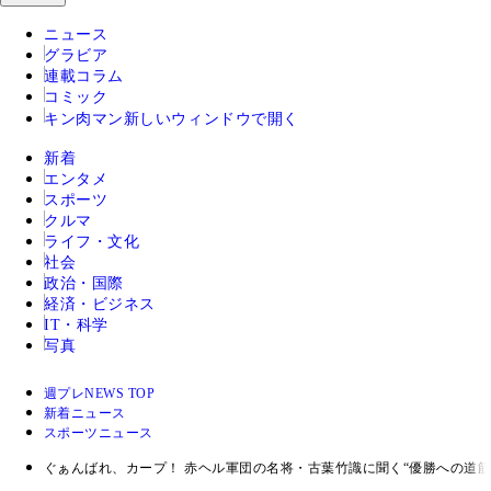
ニュース
グラビア
連載コラム
コミック
キン肉マン
新しいウィンドウで開く
新着
エンタメ
スポーツ
クルマ
ライフ・文化
社会
政治・国際
経済・ビジネス
IT・科学
写真
週プレNEWS TOP
新着ニュース
スポーツニュース
ぐぁんばれ、カープ！ 赤ヘル軍団の名将・古葉竹識に聞く“優勝への道筋