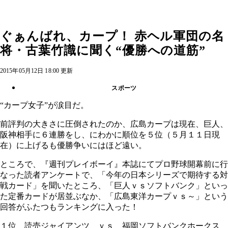
ぐぁんばれ、カープ！ 赤ヘル軍団の名
将・古葉竹識に聞く“優勝への道筋”
2015年05月12日 18:00 更新
スポーツ
“カープ女子”が涙目だ。
前評判の大きさに圧倒されたのか、広島カープは現在、巨人、
阪神相手に６連勝をし、にわかに順位を５位（５月１１日現
在）に上げるも優勝争いにはほど遠い。
ところで、『週刊プレイボーイ』本誌にてプロ野球開幕前に行
なった読者アンケートで、「今年の日本シリーズで期待する対
戦カード」を聞いたところ、「巨人ｖｓソフトバンク」といっ
た定番カードが居並ぶなか、「広島東洋カープｖｓ～」という
回答がふたつもランキングに入った！
１位 読売ジャイアンツ ｖｓ 福岡ソフトバンクホークス