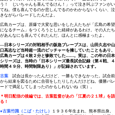
う！ じいちゃんも喜んでるけん！」って泣き叫ぶファンがい
てね。僕も喜んでるのか悲しんでるのかわからないくらい、泣
きながらパレードしたんだよ。
広島カープは、原爆で大変な思いをした人たちが「広島の希望
になるチーム」をつくろうとした経緯があるわけ。その人たち
があんなにも喜んでくれたんだ。ほんとに感極まったよ。
―日本シリーズの対戦相手の阪急ブレーブスは、山田久志や山
口高志など当時超一流のピッチャーを擁していたこともあり、
広島カープは４敗２分と惨敗でした……。実は、この年の日本
シリーズは、当時の「日本シリーズ最長試合記録（第４戦、４
時間４９分、時間制限あり）」が記録されています。
古葉
試合は長かったんだけど、一勝もできなかった。試合前
から結束を図るために合宿をしたりしたんだけどね。優勝パレ
ードで満足してしまったのかもしれないね（笑）。
＊明日配信の後編では、古葉監督があの「江夏の２１球」を語
る！
●古葉竹識（こば・たけし）
１９３６年生まれ、熊本県出身。