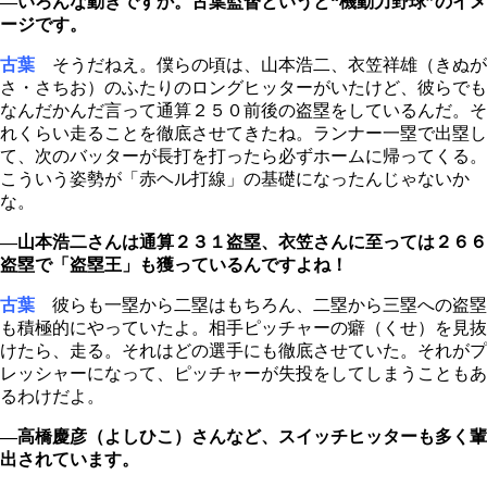
―いろんな動きですか。古葉監督というと“機動力野球”のイメ
ージです。
古葉
そうだねえ。僕らの頃は、山本浩二、衣笠祥雄（きぬが
さ・さちお）のふたりのロングヒッターがいたけど、彼らでも
なんだかんだ言って通算２５０前後の盗塁をしているんだ。そ
れくらい走ることを徹底させてきたね。ランナー一塁で出塁し
て、次のバッターが長打を打ったら必ずホームに帰ってくる。
こういう姿勢が「赤ヘル打線」の基礎になったんじゃないか
な。
―山本浩二さんは通算２３１盗塁、衣笠さんに至っては２６６
盗塁で「盗塁王」も獲っているんですよね！
古葉
彼らも一塁から二塁はもちろん、二塁から三塁への盗塁
も積極的にやっていたよ。相手ピッチャーの癖（くせ）を見抜
けたら、走る。それはどの選手にも徹底させていた。それがプ
レッシャーになって、ピッチャーが失投をしてしまうこともあ
るわけだよ。
―高橋慶彦（よしひこ）さんなど、スイッチヒッターも多く輩
出されています。