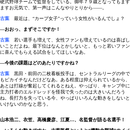
硬式野球チームで監督をしている。御年７９歳となってもます
ますお元気で、第一声はこんなやりとりから――。
古葉
最近は、“カープ女子”っていう女性がいるんでしょ？
―おおっ、まずそこですか！
古葉
若い選手も増えて、女性ファンも増えているのは喜ばし
いことだよね。最下位はなんとかしないと。もっと若いファン
に喜んでもらえる試合をしてほしいなあ。
―今後の課題はどのあたりですかね？
古葉
黒田・前田の二枚看板投手は、セントラルリーグの中で
もピカイチなんだけどなあ。ある程度は抑えられているから、
あとは打線が奮起してくれるとねえ。やっぱり、キャンプ中に
主力打者のエルドレッドを怪我で失ったのは大きいんだろう
ね。長打力を失っている今、やっぱりいろんな動きをしないと
いけないのかなと思う。
山本浩二、衣笠、高橋慶彦、江夏…、名監督が語る名選手！